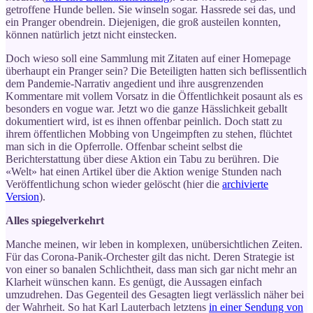
getroffene Hunde bellen. Sie winseln sogar. Hassrede sei das, und
ein Pranger obendrein. Diejenigen, die groß austeilen konnten,
können natürlich jetzt nicht einstecken.
Doch wieso soll eine Sammlung mit Zitaten auf einer Homepage
überhaupt ein Pranger sein? Die Beteiligten hatten sich beflissentlich
dem Pandemie-Narrativ angedient und ihre ausgrenzenden
Kommentare mit vollem Vorsatz in die Öffentlichkeit posaunt als es
besonders en vogue war. Jetzt wo die ganze Hässlichkeit geballt
dokumentiert wird, ist es ihnen offenbar peinlich. Doch statt zu
ihrem öffentlichen Mobbing von Ungeimpften zu stehen, flüchtet
man sich in die Opferrolle. Offenbar scheint selbst die
Berichterstattung über diese Aktion ein Tabu zu berühren. Die
«Welt» hat einen Artikel über die Aktion wenige Stunden nach
Veröffentlichung schon wieder gelöscht (hier die
archivierte
Version
).
Alles spiegelverkehrt
Manche meinen, wir leben in komplexen, unübersichtlichen Zeiten.
Für das Corona-Panik-Orchester gilt das nicht. Deren Strategie ist
von einer so banalen Schlichtheit, dass man sich gar nicht mehr an
Klarheit wünschen kann. Es genügt, die Aussagen einfach
umzudrehen. Das Gegenteil des Gesagten liegt verlässlich näher bei
der Wahrheit. So hat Karl Lauterbach letztens
in einer Sendung von