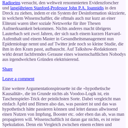
Radioeins
versucht, den weltweit renommierten Evidenzforscher
und
langjährigen Stanford-Professor John P.A. Ioannidis
in den
Dreck zu ziehen, indem er ein System der Desinformation skizzierte,
in welchem Wissenschaftler, die oftmals auch nur kurz an einer
Eliteuni waren über soziale Netzwerke für ihre Thesen
Aufmerksamkeit bekommen. Nichts anderes macht übrigens
Lauterbach seit zwei Jahren, der sich nach einem kurzen Harvard-
Aufenthalt und einem Master in Gesundheitsmanagement nun
Epidemiologe nennt und auf Twitter jede noch so kleine Studie, die
ihm in den Kram passt, aufbauscht. Auf Talkshow-Redaktionen
wirkt derart fachfremdes Geraune eines wissenschaftlichen Nobodys
aus irgendwelchen Gründen elektrisierend.
Share
Leave a comment
Eine weitere Argumentationspirouette ist die «hypothetische
Kausalität», die im Grunde nichts als Voodoo-Logik ist, ein
Taschenspieler-Trick der peinlichsten Sorte. Dabei vergleicht man
einfach Äpfel und Birnen also das, was passiert ist und das was
hypothetisch hätte passieren können und leitet daraus allwissend
einen Nutzen von Impfung, Booster etc. oder eben das ab, was man
propagieren will. Wissenschaftlich ist daran gar nichts, es ist reine
Spekulation. Denn ein Vergleich zwischen einem echten und