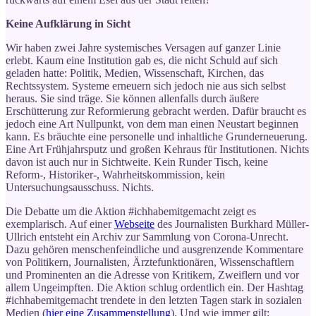
Keine Aufklärung in Sicht
Wir haben zwei Jahre systemisches Versagen auf ganzer Linie
erlebt. Kaum eine Institution gab es, die nicht Schuld auf sich
geladen hatte: Politik, Medien, Wissenschaft, Kirchen, das
Rechtssystem. Systeme erneuern sich jedoch nie aus sich selbst
heraus. Sie sind träge. Sie können allenfalls durch äußere
Erschütterung zur Reformierung gebracht werden. Dafür braucht es
jedoch eine Art Nullpunkt, von dem man einen Neustart beginnen
kann. Es bräuchte eine personelle und inhaltliche Grunderneuerung.
Eine Art Frühjahrsputz und großen Kehraus für Institutionen. Nichts
davon ist auch nur in Sichtweite. Kein Runder Tisch, keine
Reform-, Historiker-, Wahrheitskommission, kein
Untersuchungsausschuss. Nichts.
Die Debatte um die Aktion #ichhabemitgemacht zeigt es
exemplarisch. Auf einer
Webseite
des Journalisten Burkhard Müller-
Ullrich entsteht ein Archiv zur Sammlung von Corona-Unrecht.
Dazu gehören menschenfeindliche und ausgrenzende Kommentare
von Politikern, Journalisten, Ärztefunktionären, Wissenschaftlern
und Prominenten an die Adresse von Kritikern, Zweiflern und vor
allem Ungeimpften. Die Aktion schlug ordentlich ein. Der Hashtag
#ichhabemitgemacht trendete in den letzten Tagen stark in sozialen
Medien (
hier eine Zusammenstellung
). Und wie immer gilt: