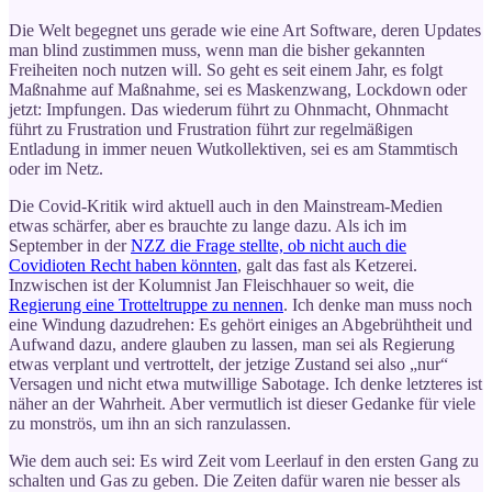
Die Welt begegnet uns gerade wie eine Art Software, deren Updates
man blind zustimmen muss, wenn man die bisher gekannten
Freiheiten noch nutzen will. So geht es seit einem Jahr, es folgt
Maßnahme auf Maßnahme, sei es Maskenzwang, Lockdown oder
jetzt: Impfungen. Das wiederum führt zu Ohnmacht, Ohnmacht
führt zu Frustration und Frustration führt zur regelmäßigen
Entladung in immer neuen Wutkollektiven, sei es am Stammtisch
oder im Netz.
Die Covid-Kritik wird aktuell auch in den Mainstream-Medien
etwas schärfer, aber es brauchte zu lange dazu. Als ich im
September in der
NZZ die Frage stellte, ob nicht auch die
Covidioten Recht haben könnten
, galt das fast als Ketzerei.
Inzwischen ist der Kolumnist Jan Fleischhauer so weit, die
Regierung eine Trotteltruppe zu nennen
. Ich denke man muss noch
eine Windung dazudrehen: Es gehört einiges an Abgebrühtheit und
Aufwand dazu, andere glauben zu lassen, man sei als Regierung
etwas verplant und vertrottelt, der jetzige Zustand sei also „nur“
Versagen und nicht etwa mutwillige Sabotage. Ich denke letzteres ist
näher an der Wahrheit. Aber vermutlich ist dieser Gedanke für viele
zu monströs, um ihn an sich ranzulassen.
Wie dem auch sei: Es wird Zeit vom Leerlauf in den ersten Gang zu
schalten und Gas zu geben. Die Zeiten dafür waren nie besser als