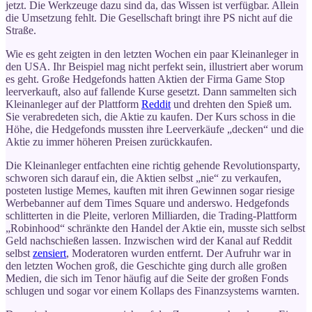
jetzt. Die Werkzeuge dazu sind da, das Wissen ist verfügbar. Allein
die Umsetzung fehlt. Die Gesellschaft bringt ihre PS nicht auf die
Straße.
Wie es geht zeigten in den letzten Wochen ein paar Kleinanleger in
den USA. Ihr Beispiel mag nicht perfekt sein, illustriert aber worum
es geht. Große Hedgefonds hatten Aktien der Firma Game Stop
leerverkauft, also auf fallende Kurse gesetzt. Dann sammelten sich
Kleinanleger auf der Plattform
Reddit
und drehten den Spieß um.
Sie verabredeten sich, die Aktie zu kaufen. Der Kurs schoss in die
Höhe, die Hedgefonds mussten ihre Leerverkäufe „decken“ und die
Aktie zu immer höheren Preisen zurückkaufen.
Die Kleinanleger entfachten eine richtig gehende Revolutionsparty,
schworen sich darauf ein, die Aktien selbst „nie“ zu verkaufen,
posteten lustige Memes, kauften mit ihren Gewinnen sogar riesige
Werbebanner auf dem Times Square und anderswo. Hedgefonds
schlitterten in die Pleite, verloren Milliarden, die Trading-Plattform
„Robinhood“ schränkte den Handel der Aktie ein, musste sich selbst
Geld nachschießen lassen. Inzwischen wird der Kanal auf Reddit
selbst
zensiert
, Moderatoren wurden entfernt. Der Aufruhr war in
den letzten Wochen groß, die Geschichte ging durch alle großen
Medien, die sich im Tenor häufig auf die Seite der großen Fonds
schlugen und sogar vor einem Kollaps des Finanzsystems warnten.