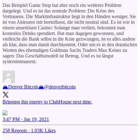
Das Beispiel Game Stop hat aber noch ein weiteres Problem
dargelegt. Und es ist das zentrale Problem: Die Krise des
Vertrauens. Die Marktinfrastruktur liegt in den Händen weniger. Sie
ist von Akteuren mit beeinflusst, die nicht neutral sind. Es ist wie in
einem unseriösen Casino: Solange man verliert, bekommt man
kostenlos Drinks spendiert. Hat man dagegen gewonnen, und
vielleicht die Bank selbst in die Knie gezwungen, ist es alles andere
als klar, dass man damit durchkommt. Oder um es in den drastischen
Worten des ehemaligen Goldman Sachs Traders Max Keiser zu
sagen: Das Geschäftsmodell ist Betrug. Und es ist längst
systemimmanent.
🏔Denver Bitcoin🏔
@denverbitcoin
Bringing this energy to ClubHouse next time.
3:47 PM · Jan 19, 2021
258 Reposts
·
1.03K Likes