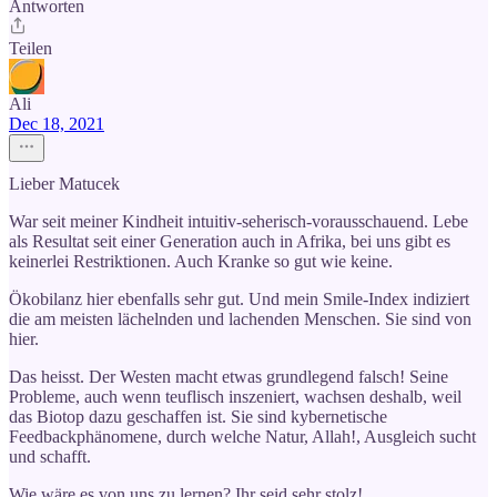
Antworten
Teilen
Ali
Dec 18, 2021
Lieber Matucek
War seit meiner Kindheit intuitiv-seherisch-vorausschauend. Lebe
als Resultat seit einer Generation auch in Afrika, bei uns gibt es
keinerlei Restriktionen. Auch Kranke so gut wie keine.
Ökobilanz hier ebenfalls sehr gut. Und mein Smile-Index indiziert
die am meisten lächelnden und lachenden Menschen. Sie sind von
hier.
Das heisst. Der Westen macht etwas grundlegend falsch! Seine
Probleme, auch wenn teuflisch inszeniert, wachsen deshalb, weil
das Biotop dazu geschaffen ist. Sie sind kybernetische
Feedbackphänomene, durch welche Natur, Allah!, Ausgleich sucht
und schafft.
Wie wäre es von uns zu lernen? Ihr seid sehr stolz!