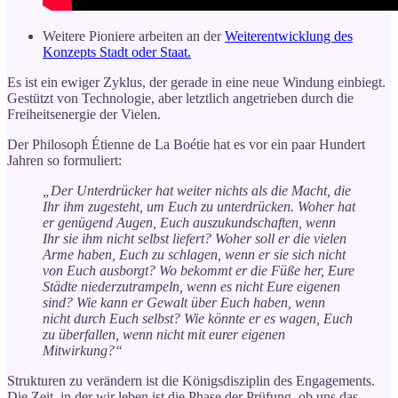
Weitere Pioniere arbeiten an der
Weiterentwicklung des
Konzepts Stadt oder Staat.
Es ist ein ewiger Zyklus, der gerade in eine neue Windung einbiegt.
Gestützt von Technologie, aber letztlich angetrieben durch die
Freiheitsenergie der Vielen.
Der Philosoph Étienne de La Boétie hat es vor ein paar Hundert
Jahren so formuliert:
„Der Unterdrücker hat weiter nichts als die Macht, die
Ihr ihm zugesteht, um Euch zu unterdrücken. Woher hat
er genügend Augen, Euch auszukundschaften, wenn
Ihr sie ihm nicht selbst liefert? Woher soll er die vielen
Arme haben, Euch zu schlagen, wenn er sie sich nicht
von Euch ausborgt? Wo bekommt er die Füße her, Eure
Städte niederzutrampeln, wenn es nicht Eure eigenen
sind? Wie kann er Gewalt über Euch haben, wenn
nicht durch Euch selbst? Wie könnte er es wagen, Euch
zu überfallen, wenn nicht mit eurer eigenen
Mitwirkung?“
Strukturen zu verändern ist die Königsdisziplin des Engagements.
Die Zeit, in der wir leben ist die Phase der Prüfung, ob uns das