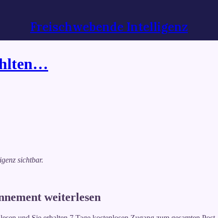
Freischwebende Intelligenz
fühlten…
genz sichtbar.
nnement weiterlesen
ulesen und Sie erhalten 7 Tage kostenlosen Zugang zum gesamten Post-