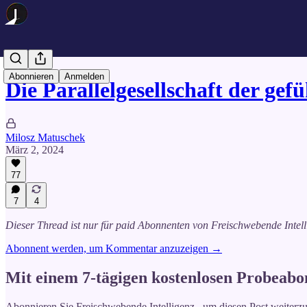
Abonnieren
Anmelden
Die Parallelgesellschaft der ge
Milosz Matuschek
März 2, 2024
77
7
4
Dieser Thread ist nur für paid Abonnenten von Freischwebende Intelli
Abonnent werden, um Kommentar anzuzeigen →
Mit einem 7-tägigen kostenlosen Probeabo
Abonnieren Sie
Freischwebende Intelligenz
, um diesen Post weiterz