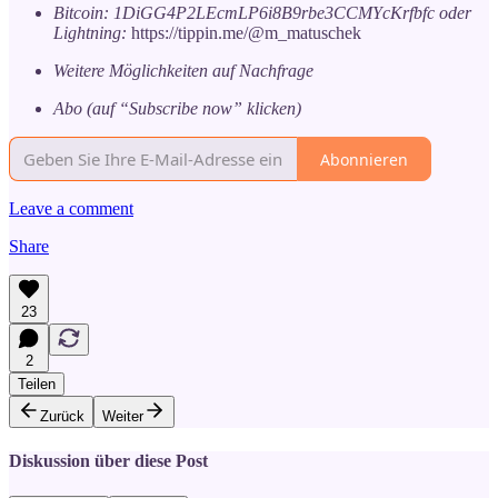
Bitcoin: 1DiGG4P2LEcmLP6i8B9rbe3CCMYcKrfbfc oder
Lightning:
https://tippin.me/@m_matuschek
Weitere Möglichkeiten auf Nachfrage
Abo (auf “Subscribe now” klicken)
Abonnieren
Leave a comment
Share
23
2
Teilen
Zurück
Weiter
Diskussion über diese Post