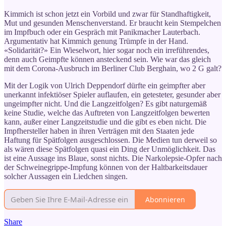
Kimmich ist schon jetzt ein Vorbild und zwar für Standhaftigkeit,
Mut und gesunden Menschenverstand. Er braucht kein Stempelchen
im Impfbuch oder ein Gespräch mit Panikmacher Lauterbach.
Argumentativ hat Kimmich genung Trümpfe in der Hand.
«Solidarität?» Ein Wieselwort, hier sogar noch ein irreführendes,
denn auch Geimpfte können ansteckend sein. Wie war das gleich
mit dem Corona-Ausbruch im Berliner Club Berghain, wo 2 G galt?
Mit der Logik von Ulrich Deppendorf dürfte ein geimpfter aber
unerkannt infektiöser Spieler auflaufen, ein getesteter, gesunder aber
ungeimpfter nicht. Und die Langzeitfolgen? Es gibt naturgemäß
keine Studie, welche das Auftreten von Langzeitfolgen bewerten
kann, außer einer Langzeitstudie und die gibt es eben nicht. Die
Impfhersteller haben in ihren Verträgen mit den Staaten jede
Haftung für Spätfolgen ausgeschlossen. Die Medien tun derweil so
als wären diese Spätfolgen quasi ein Ding der Unmöglichkeit. Das
ist eine Aussage ins Blaue, sonst nichts. Die Narkolepsie-Opfer nach
der Schweinegrippe-Impfung können von der Haltbarkeitsdauer
solcher Aussagen ein Liedchen singen.
Abonnieren
Share