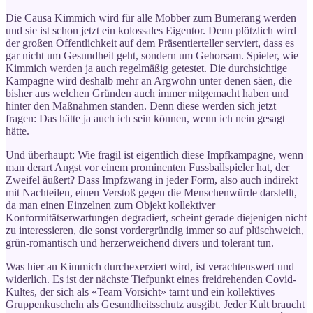
Die Causa Kimmich wird für alle Mobber zum Bumerang werden
und sie ist schon jetzt ein kolossales Eigentor. Denn plötzlich wird
der großen Öffentlichkeit auf dem Präsentierteller serviert, dass es
gar nicht um Gesundheit geht, sondern um Gehorsam. Spieler, wie
Kimmich werden ja auch regelmäßig getestet. Die durchsichtige
Kampagne wird deshalb mehr an Argwohn unter denen säen, die
bisher aus welchen Gründen auch immer mitgemacht haben und
hinter den Maßnahmen standen. Denn diese werden sich jetzt
fragen: Das hätte ja auch ich sein können, wenn ich nein gesagt
hätte.
Und überhaupt: Wie fragil ist eigentlich diese Impfkampagne, wenn
man derart Angst vor einem prominenten Fussballspieler hat, der
Zweifel äußert? Dass Impfzwang in jeder Form, also auch indirekt
mit Nachteilen, einen Verstoß gegen die Menschenwürde darstellt,
da man einen Einzelnen zum Objekt kollektiver
Konformitätserwartungen degradiert, scheint gerade diejenigen nicht
zu interessieren, die sonst vordergründig immer so auf plüschweich,
grün-romantisch und herzerweichend divers und tolerant tun.
Was hier an Kimmich durchexerziert wird, ist verachtenswert und
widerlich. Es ist der nächste Tiefpunkt eines freidrehenden Covid-
Kultes, der sich als «Team Vorsicht» tarnt und ein kollektives
Gruppenkuscheln als Gesundheitsschutz ausgibt. Jeder Kult braucht