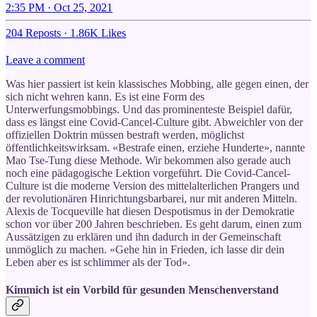
2:35 PM · Oct 25, 2021
204 Reposts
·
1.86K Likes
Leave a comment
Was hier passiert ist kein klassisches Mobbing, alle gegen einen, der
sich nicht wehren kann. Es ist eine Form des
Unterwerfungsmobbings. Und das prominenteste Beispiel dafür,
dass es längst eine Covid-Cancel-Culture gibt. Abweichler von der
offiziellen Doktrin müssen bestraft werden, möglichst
öffentlichkeitswirksam. «Bestrafe einen, erziehe Hunderte», nannte
Mao Tse-Tung diese Methode. Wir bekommen also gerade auch
noch eine pädagogische Lektion vorgeführt. Die Covid-Cancel-
Culture ist die moderne Version des mittelalterlichen Prangers und
der revolutionären Hinrichtungsbarbarei, nur mit anderen Mitteln.
Alexis de Tocqueville hat diesen Despotismus in der Demokratie
schon vor über 200 Jahren beschrieben. Es geht darum, einen zum
Aussätzigen zu erklären und ihn dadurch in der Gemeinschaft
unmöglich zu machen. «Gehe hin in Frieden, ich lasse dir dein
Leben aber es ist schlimmer als der Tod».
Kimmich ist ein Vorbild für gesunden Menschenverstand