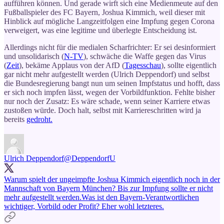
aufführen können. Und gerade wirft sich eine Medienmeute auf den
Fußballspieler des FC Bayern, Joshua Kimmich, weil dieser mit
Hinblick auf mögliche Langzeitfolgen eine Impfung gegen Corona
verweigert, was eine legitime und überlegte Entscheidung ist.
Allerdings nicht für die medialen Scharfrichter: Er sei desinformiert
und unsolidarisch (
N-TV
), schwäche die Waffe gegen das Virus
(
Zeit
), bekäme Applaus von der AfD (
Tagesschau
), sollte eigentlich
gar nicht mehr aufgestellt werden (Ulrich Deppendorf) und selbst
die Bundesregierung bangt nun um seinen Impfstatus und hofft, dass
er sich noch impfen lässt, wegen der Vorbildfunktion. Fehlte bisher
nur noch der Zusatz: Es wäre schade, wenn seiner Karriere etwas
zustoßen würde. Doch halt, selbst mit Karriereschritten wird ja
bereits
gedroht.
Ulrich Deppendorf
@DeppendorfU
Warum spielt der ungeimpfte Joshua Kimmich eigentlich noch in der
Mannschaft von Bayern München? Bis zur Impfung sollte er nicht
mehr aufgestellt werden.Was ist den Bayern-Verantwortlichen
wichtiger, Vorbild oder Profit? Eher wohl letzteres.