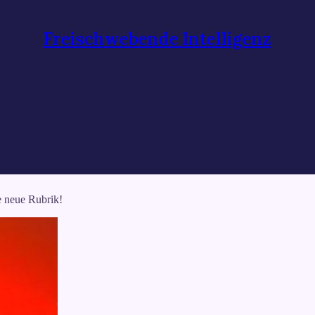
Freischwebende Intelligenz
e neue Rubrik!