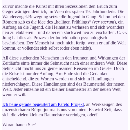
Zuvor machte die Kunst mit ihren Sezessionen den Bruch zum
Gegenwärtigen deutlich, im Wien des späten 19. Jahrhunderts. Die
Wandervogel-Bewegung setzte die Jugend in Gang. Schon bei den
Römern gab es die Idee des „heiligen Frühlings“ (
ver sacrum
), ein
Auftrag an die Jugend, die Heimat zu verlassen und sich woanders
neu zu etablieren – und dabei ein stückweit neu zu erschaffen. C. G.
Jung hat dies als Prozess der Individuation psychologisch
beschrieben. Der Mensch ist noch nicht fertig, wenn er auf die Welt
kommt, er vollendet sich selbst (oder eben nicht).
All diese suchenden Menschen in den Irrungen und Wirkungen der
Zeitläufte einte immer die Sehnsucht nach einer anderen Welt. Diese
Sehnsucht macht uns zu gemeinsamen Reisenden im Geiste. Doch
die Reise ist nur der Anfang. Am Ende sind die Gedanken
entscheidend, die zu Worten werden und sich in Handlungen
niederschlagen. Diese Handlungen sind das Baumaterial der neuen
Welt. Jeder einzelne ist ein kleiner Baumeister an der neuen Welt,
wenn er will.
Ich baue gerade begeistert am Pareto-Projekt
, an Werkzeugen des
unzensierbaren Bürgerjournalismus von unten. Es wird Zeit, dass
sich die vielen kleinen Baumeister vereinigen, oder?
Woran bauen Sie?