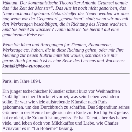
Vakuum. Der kommunistische Theoretiker Antonio Gramsci nannte
das “die Zeit der Monster”. Das Alte ist noch nicht gestorben, das
Neue noch nicht geboren. Geburtshelfer des Neuen werden wir aber
nur, wenn wir der Gegenwart „gewachsen“ sind; wenn wir uns mit
den Werkzeugen beschäftigen, die in Richtung des Neuen wachsen.
Sind Sie bereit zu wachsen? Dann lade ich Sie hiermit auf eine
gemeinsame Reise ein.
Wenn Sie Ideen und Anregungen für Themen, Phänomene,
Werkzeuge etc. haben, die in diese Richtung gehen, oder mir Ihre
Meinung zur neuen Rubrik mitteilen wollen, schreiben Sie mir
gerne. Auch für mich ist es eine Reise des Lernens und Wachsens:
kontakt@idw-europe.org
Paris, im Jahre 1894.
Ein junger tschechischer Künstler schaut kurz vor Weihnachten
“zufällig” in einer Druckerei vorbei, was sein Leben verändern
sollte. Er war wie viele aufstrebende Künstler nach Paris
gekommen, um den Durchbruch zu schaffen. Das Stipendium seines
Gönners in der Heimat neigte sich dem Ende zu. Richtig Fuß gefasst
hat er nicht, die Zukunft ist ungewiss. Er hat Talent, aber das haben
viele, und leben doch von Milchkaffee und Liebe, wie Charles
Aznavour es in “La Bohème” besang.