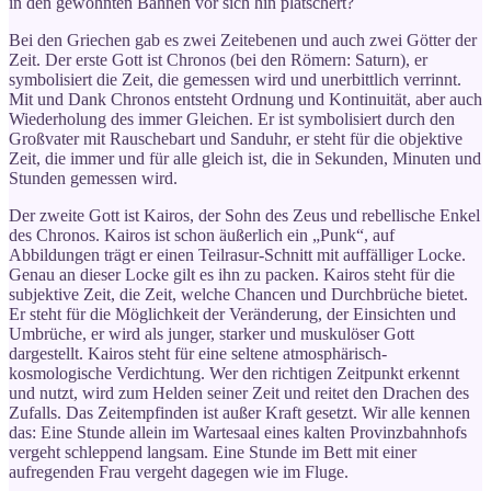
in den gewohnten Bahnen vor sich hin plätschert?
Bei den Griechen gab es zwei Zeitebenen und auch zwei Götter der
Zeit. Der erste Gott ist Chronos (bei den Römern: Saturn), er
symbolisiert die Zeit, die gemessen wird und unerbittlich verrinnt.
Mit und Dank Chronos entsteht Ordnung und Kontinuität, aber auch
Wiederholung des immer Gleichen. Er ist symbolisiert durch den
Großvater mit Rauschebart und Sanduhr, er steht für die objektive
Zeit, die immer und für alle gleich ist, die in Sekunden, Minuten und
Stunden gemessen wird.
Der zweite Gott ist Kairos, der Sohn des Zeus und rebellische Enkel
des Chronos. Kairos ist schon äußerlich ein „Punk“, auf
Abbildungen trägt er einen Teilrasur-Schnitt mit auffälliger Locke.
Genau an dieser Locke gilt es ihn zu packen. Kairos steht für die
subjektive Zeit, die Zeit, welche Chancen und Durchbrüche bietet.
Er steht für die Möglichkeit der Veränderung, der Einsichten und
Umbrüche, er wird als junger, starker und muskulöser Gott
dargestellt. Kairos steht für eine seltene atmosphärisch-
kosmologische Verdichtung. Wer den richtigen Zeitpunkt erkennt
und nutzt, wird zum Helden seiner Zeit und reitet den Drachen des
Zufalls. Das Zeitempfinden ist außer Kraft gesetzt. Wir alle kennen
das: Eine Stunde allein im Wartesaal eines kalten Provinzbahnhofs
vergeht schleppend langsam. Eine Stunde im Bett mit einer
aufregenden Frau vergeht dagegen wie im Fluge.