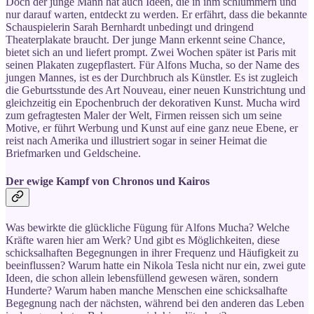
Doch der junge Mann hat auch Ideen, die in ihm schlummern und
nur darauf warten, entdeckt zu werden. Er erfährt, dass die bekannte
Schauspielerin Sarah Bernhardt unbedingt und dringend
Theaterplakate braucht. Der junge Mann erkennt seine Chance,
bietet sich an und liefert prompt. Zwei Wochen später ist Paris mit
seinen Plakaten zugepflastert. Für Alfons Mucha, so der Name des
jungen Mannes, ist es der Durchbruch als Künstler. Es ist zugleich
die Geburtsstunde des Art Nouveau, einer neuen Kunstrichtung und
gleichzeitig ein Epochenbruch der dekorativen Kunst. Mucha wird
zum gefragtesten Maler der Welt, Firmen reissen sich um seine
Motive, er führt Werbung und Kunst auf eine ganz neue Ebene, er
reist nach Amerika und illustriert sogar in seiner Heimat die
Briefmarken und Geldscheine.
Der ewige Kampf von Chronos und Kairos
Was bewirkte die glückliche Fügung für Alfons Mucha? Welche
Kräfte waren hier am Werk? Und gibt es Möglichkeiten, diese
schicksalhaften Begegnungen in ihrer Frequenz und Häufigkeit zu
beeinflussen? Warum hatte ein Nikola Tesla nicht nur ein, zwei gute
Ideen, die schon allein lebensfüllend gewesen wären, sondern
Hunderte? Warum haben manche Menschen eine schicksalhafte
Begegnung nach der nächsten, während bei den anderen das Leben