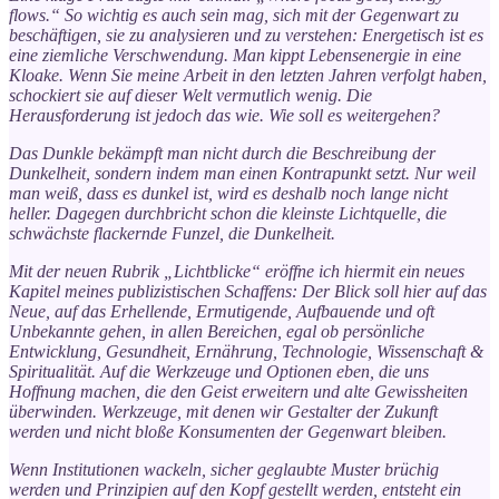
flows.“ So wichtig es auch sein mag, sich mit der Gegenwart zu
beschäftigen, sie zu analysieren und zu verstehen: Energetisch ist es
eine ziemliche Verschwendung. Man kippt Lebensenergie in eine
Kloake. Wenn Sie meine Arbeit in den letzten Jahren verfolgt haben,
schockiert sie auf dieser Welt vermutlich wenig. Die
Herausforderung ist jedoch das wie. Wie soll es weitergehen?
Das Dunkle bekämpft man nicht durch die Beschreibung der
Dunkelheit, sondern indem man einen Kontrapunkt setzt. Nur weil
man weiß, dass es dunkel ist, wird es deshalb noch lange nicht
heller. Dagegen durchbricht schon die kleinste Lichtquelle, die
schwächste flackernde Funzel, die Dunkelheit.
Mit der neuen Rubrik „Lichtblicke“ eröffne ich hiermit ein neues
Kapitel meines publizistischen Schaffens: Der Blick soll hier auf das
Neue, auf das Erhellende, Ermutigende, Aufbauende und oft
Unbekannte gehen, in allen Bereichen, egal ob persönliche
Entwicklung, Gesundheit, Ernährung, Technologie, Wissenschaft &
Spiritualität. Auf die Werkzeuge und Optionen eben, die uns
Hoffnung machen, die den Geist erweitern und alte Gewissheiten
überwinden. Werkzeuge, mit denen wir Gestalter der Zukunft
werden und nicht bloße Konsumenten der Gegenwart bleiben.
Wenn Institutionen wackeln, sicher geglaubte Muster brüchig
werden und Prinzipien auf den Kopf gestellt werden, entsteht ein