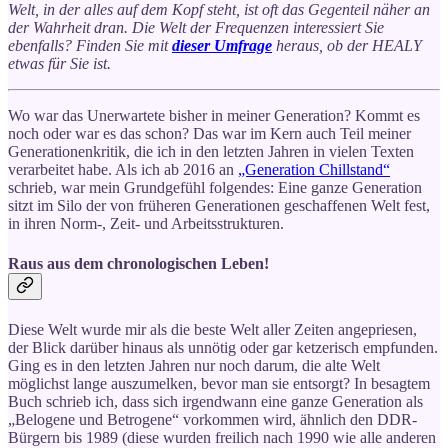
Welt, in der alles auf dem Kopf steht, ist oft das Gegenteil näher an
der Wahrheit dran. Die Welt der Frequenzen interessiert Sie
ebenfalls? Finden Sie mit
dieser Umfrage
heraus, ob der HEALY
etwas für Sie ist.
Wo war das Unerwartete bisher in meiner Generation? Kommt es
noch oder war es das schon? Das war im Kern auch Teil meiner
Generationenkritik, die ich in den letzten Jahren in vielen Texten
verarbeitet habe. Als ich ab 2016 an
„Generation Chillstand“
schrieb, war mein Grundgefühl folgendes: Eine ganze Generation
sitzt im Silo der von früheren Generationen geschaffenen Welt fest,
in ihren Norm-, Zeit- und Arbeitsstrukturen.
Raus aus dem chronologischen Leben!
Diese Welt wurde mir als die beste Welt aller Zeiten angepriesen,
der Blick darüber hinaus als unnötig oder gar ketzerisch empfunden.
Ging es in den letzten Jahren nur noch darum, die alte Welt
möglichst lange auszumelken, bevor man sie entsorgt? In besagtem
Buch schrieb ich, dass sich irgendwann eine ganze Generation als
„Belogene und Betrogene“ vorkommen wird, ähnlich den DDR-
Bürgern bis 1989 (diese wurden freilich nach 1990 wie alle anderen