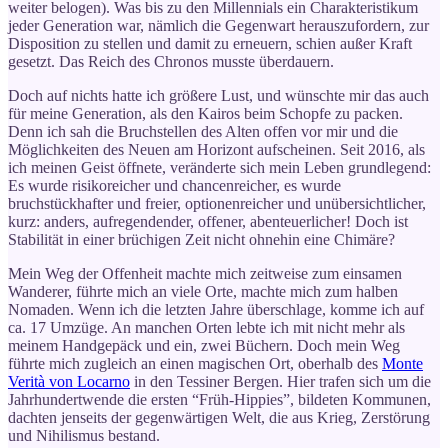
weiter belogen). Was bis zu den Millennials ein Charakteristikum
jeder Generation war, nämlich die Gegenwart herauszufordern, zur
Disposition zu stellen und damit zu erneuern, schien außer Kraft
gesetzt. Das Reich des Chronos musste überdauern.
Doch auf nichts hatte ich größere Lust, und wünschte mir das auch
für meine Generation, als den Kairos beim Schopfe zu packen.
Denn ich sah die Bruchstellen des Alten offen vor mir und die
Möglichkeiten des Neuen am Horizont aufscheinen. Seit 2016, als
ich meinen Geist öffnete, veränderte sich mein Leben grundlegend:
Es wurde risikoreicher und chancenreicher, es wurde
bruchstückhafter und freier, optionenreicher und unübersichtlicher,
kurz: anders, aufregendender, offener, abenteuerlicher! Doch ist
Stabilität in einer brüchigen Zeit nicht ohnehin eine Chimäre?
Mein Weg der Offenheit machte mich zeitweise zum einsamen
Wanderer, führte mich an viele Orte, machte mich zum halben
Nomaden. Wenn ich die letzten Jahre überschlage, komme ich auf
ca. 17 Umzüge. An manchen Orten lebte ich mit nicht mehr als
meinem Handgepäck und ein, zwei Büchern. Doch mein Weg
führte mich zugleich an einen magischen Ort, oberhalb des
Monte
Verità von Locarno
in den Tessiner Bergen. Hier trafen sich um die
Jahrhundertwende die ersten “Früh-Hippies”, bildeten Kommunen,
dachten jenseits der gegenwärtigen Welt, die aus Krieg, Zerstörung
und Nihilismus bestand.