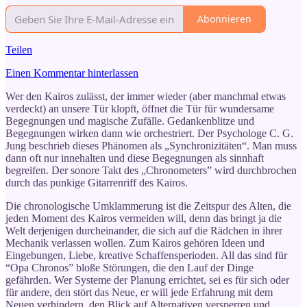
Abonnieren
Teilen
Einen Kommentar hinterlassen
Wer den Kairos zulässt, der immer wieder (aber manchmal etwas
verdeckt) an unsere Tür klopft, öffnet die Tür für wundersame
Begegnungen und magische Zufälle. Gedankenblitze und
Begegnungen wirken dann wie orchestriert. Der Psychologe C. G.
Jung beschrieb dieses Phänomen als „Synchronizitäten“. Man muss
dann oft nur innehalten und diese Begegnungen als sinnhaft
begreifen. Der sonore Takt des „Chronometers” wird durchbrochen
durch das punkige Gitarrenriff des Kairos.
Die chronologische Umklammerung ist die Zeitspur des Alten, die
jeden Moment des Kairos vermeiden will, denn das bringt ja die
Welt derjenigen durcheinander, die sich auf die Rädchen in ihrer
Mechanik verlassen wollen. Zum Kairos gehören Ideen und
Eingebungen, Liebe, kreative Schaffensperioden. All das sind für
“Opa Chronos” bloße Störungen, die den Lauf der Dinge
gefährden. Wer Systeme der Planung errichtet, sei es für sich oder
für andere, den stört das Neue, er will jede Erfahrung mit dem
Neuen verhindern, den Blick auf Alternativen versperren und