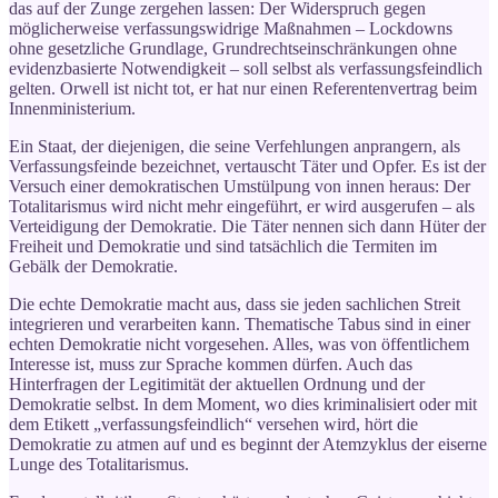
das auf der Zunge zergehen lassen: Der Widerspruch gegen
möglicherweise verfassungswidrige Maßnahmen – Lockdowns
ohne gesetzliche Grundlage, Grundrechtseinschränkungen ohne
evidenzbasierte Notwendigkeit – soll selbst als verfassungsfeindlich
gelten. Orwell ist nicht tot, er hat nur einen Referentenvertrag beim
Innenministerium.
Ein Staat, der diejenigen, die seine Verfehlungen anprangern, als
Verfassungsfeinde bezeichnet, vertauscht Täter und Opfer. Es ist der
Versuch einer demokratischen Umstülpung von innen heraus: Der
Totalitarismus wird nicht mehr eingeführt, er wird ausgerufen – als
Verteidigung der Demokratie. Die Täter nennen sich dann Hüter der
Freiheit und Demokratie und sind tatsächlich die Termiten im
Gebälk der Demokratie.
Die echte Demokratie macht aus, dass sie jeden sachlichen Streit
integrieren und verarbeiten kann. Thematische Tabus sind in einer
echten Demokratie nicht vorgesehen. Alles, was von öffentlichem
Interesse ist, muss zur Sprache kommen dürfen. Auch das
Hinterfragen der Legitimität der aktuellen Ordnung und der
Demokratie selbst. In dem Moment, wo dies kriminalisiert oder mit
dem Etikett „verfassungsfeindlich“ versehen wird, hört die
Demokratie zu atmen auf und es beginnt der Atemzyklus der eiserne
Lunge des Totalitarismus.