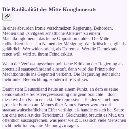
Die Radikalität des Mitte-Konglomerats
In einer absurden Ironie verschmelzen Regierung, Behörden,
Medien und „zivilgesellschaftliche Akteure“ zu einem
Machtkonglomerat, das keine Opposition duldet. Die Mitte
radikalisiert sich – im Namen der Mäßigung. Wer kritisch ist, gilt als
gefährlich. Wer widerspricht, als Extremist. Wer die Demokratie
retten will, wird zu ihrem Feind erklärt.
Wenn der Verfassungsschutz politische Kritik an der Regierung als
potenziell staatsgefährdend einstuft, dann wird das Prinzip der
Machtkontrolle ins Gegenteil verkehrt. Die Regierung steht nicht
mehr unter Beobachtung, sondern ihre Kritiker.
Damit steht Deutschland heute an einem Punkt, an dem es seine
demokratische Selbstvergewisserung dringend bräuchte – doch
diese wird im Keim erstickt. Die repressiven Tendenzen nehmen
groteske Formen an: Memes über Nancy Faeser werden mit
staatsanwaltschaftlichem Eifer verfolgt, als handle es sich bei Satire
um eine neue Art des Terrorismus. Gleichzeitig braucht es Mut, um
öffentlich auszusprechen, was jeder weiß: Dass sich viele Menschen
nicht mehr trauen, ihre Meinung zu sagen.