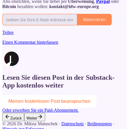
Abo einrichten, wenn Sie lieber per
Überweisung
,
Paypal
oder
Bitcoin
bezahlen wollen:
kontakt@idw-europe.org
Abonnieren
Teilen
Einen Kommentar hinterlassen
Lesen Sie diesen Post in der Substack-
App kostenlos weiter
Meinen kostenlosen Post beanspruchen
Oder erwerben Sie ein Paid-Abonnement.
Zurück
Weiter
© 2026 Dr. Milosz Matuschek
·
Datenschutz
∙
Bedingungen
∙
Hinweis zur Erfassung