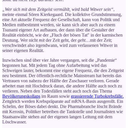
„Wer sich mit dem Zeitgeist vermählt, wird bald Witwer sein“
,
meinte einmal Sören Kierkegaard. Die kollektive Grundstimmung,
eine Art aktuelle Frequenz der Gesellschaft, kann von Politik und
Medien mitbestimmt werden, sie kann sich aber auch zu einem
Tsunami eigener Art aufbauen, der dann über die Gestalter der
Realität einbricht, wie der „Fluch der bösen Tat" in der karmischen
Deutung. Wer nicht
mit
der Zeit geht, der
geht
…mit der Zeit;
verschwindet also irgendwann, wird zum verlassenen Witwer in
seiner eigenen Realität.
Inzwischen sind über vier Jahre vergangen, seit die „Pandemie“
begonnen hat. Mit jedem Tag ohne Aufarbeitung wird das
Schweigen lauter, bekommt eine eigene Frequenz, die den Zeitgeist
neu bestimmt. Der öffentlich-rechtliche Mainstream hat bereits das
Vertrauen von nahezu der Hälfte der Zuschauer verloren. Gerade
arbeitet man mit Hochdruck daran, die andere Hälfte auch noch zu
verlieren. Neben den Todesfällen steht auch noch das Thema
Bevölkerungskollaps
im Raum sowie
grassierende Turbokrebsfälle.
Zeitgleich werden Krebspräparate auf mRNA-Basis ausgerollt. Ein
Schelm, der Böses dabei denkt. Die Pharmabranche löscht Brände
mit Kerosin, Politiker betreiben die Tankstelle und Journalisten wie
Staatsanwälte stehen auf der eigenen langen Leitung mit dem
Löschwasser.