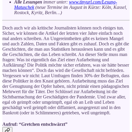
Alle Lesungen
immer unter:
www.tinyurl.com/Lesung-
Matuschek
(neue Termine im August in Kürze: Köln, Kassel,
Rostock, Kyritz, Berlin…)
Doch auch wir als kritische Journalisten können noch einiges tun.
Sicher, wir können die Artikel der letzten vier Jahre einfach noch
mal anders schreiben. An Ungereimtheiten gibt es keinen Mangel
und auch Zahlen, Daten und Fakten gibt es zuhauf. Doch es gibt die
Geschichten, die man aus Statistiken herauslesen kann und es gibt
die Geschichten, die das Leben schreibt. An dieser Stelle muss man
fragen: Was ist eigentlich das Ziel einer Aufarbeitung und
Aufklärung? Die Politik möchte sicher erfahren, was sie hätte besser
machen können“. Doch das wird die Gesellschaft nicht befrieden.
Vergessen wir nicht: Laut Umfragen finden 30% der Befragten, dass
diese Politiker in den Knast gehören. Aufarbeitung muss das Ziel
der Genugtuung der Opfer haben, nicht primär einen pädagogischen
Mehrwert für die Täter. Der Schlüssel zur Aufarbeitung ist die
Sichtbarmachung der Geschädigten der Pandemie. Und zwar aller,
egal ob geimpft oder umgeimpft, egal ob an Leib und Leben
geschädigt weil geimpft oder diffamiert, ausgegrenzt und in den
Bankrott (oder in Schlimmeres) getrieben, weil ungeimpft.
Aufruf: “Gretchen entschwärzt”