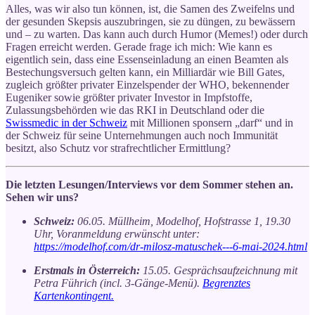
Alles, was wir also tun können, ist, die Samen des Zweifelns und
der gesunden Skepsis auszubringen, sie zu düngen, zu bewässern
und – zu warten. Das kann auch durch Humor (Memes!) oder durch
Fragen erreicht werden. Gerade frage ich mich: Wie kann es
eigentlich sein, dass eine Essenseinladung an einen Beamten als
Bestechungsversuch gelten kann, ein Milliardär wie Bill Gates,
zugleich größter privater Einzelspender der WHO, bekennender
Eugeniker sowie größter privater Investor in Impfstoffe,
Zulassungsbehörden wie das RKI in Deutschland oder die
Swissmedic in der Schweiz
mit Millionen sponsern „darf“ und in
der Schweiz für seine Unternehmungen auch noch Immunität
besitzt, also Schutz vor strafrechtlicher Ermittlung?
Die letzten Lesungen/Interviews vor dem Sommer stehen an.
Sehen wir uns?
Schweiz:
06.05. Müllheim, Modelhof, Hofstrasse 1, 19.30
Uhr, Voranmeldung erwünscht unter:
https://modelhof.com/dr-milosz-matuschek---6-mai-2024.html
Erstmals in Österreich:
15.05. Gesprächsaufzeichnung mit
Petra Führich (incl. 3-Gänge-Menü).
Begrenztes
Kartenkontingent.