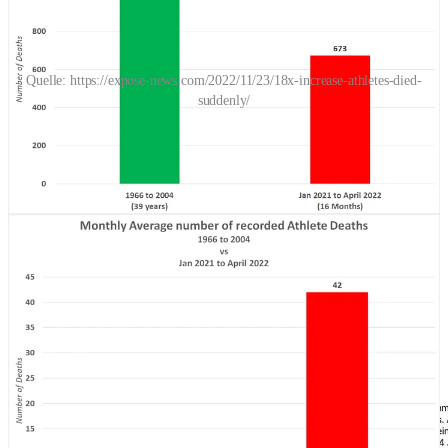
Quelle: https://expose-news.com/2022/11/23/18x-increase-athletes-died-
suddenly/
Leave a comment
Share
Wie dick kann ein Brett vor dem Kopf eigentlich sein, um hier keine
weiteren Fragen zu haben?
Auch in parlamentarischen Befragungen
werden diese Fragen offen gestellt.
Ergebnis bisher:
Arbeitsverweigerung bei den „Aufklärern vom Dienst“, wie
Journalisten und Staatsanwälten. Die NZZ berichtete in zwei
Artikeln (
Elmar Wagner
,
Alan Niederer
) über den Tod des
Marathon-Läufers Adrian Zimmermann ohne das Wort „Impfung“
auch nur in den Mund zu nehmen. Vielleicht, weil hier ein
“Impfbotschafter” gestorben ist?