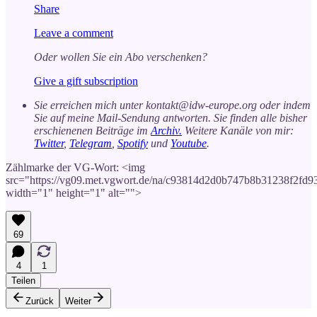
Share
Leave a comment
Oder wollen Sie ein Abo verschenken?
Give a gift subscription
Sie erreichen mich unter kontakt@idw-europe.org oder indem
Sie auf meine Mail-Sendung antworten. Sie finden alle bisher
erschienenen Beiträge im
Archiv.
Weitere Kanäle von mir:
Twitter
,
Telegram
,
Spotify
und
Youtube
.
Zählmarke der VG-Wort: <img
src="https://vg09.met.vgwort.de/na/c93814d2d0b747b8b31238f2fd9
width="1" height="1" alt="">
69
4
1
Teilen
Zurück
Weiter