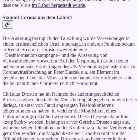
dass das Virus
im Labor hergestellt wurde
.
Stammt Corona aus dem Labor?
Die Äußerung bezüglich der Täuschung wurde Wiesendanger in
einem erstinstanzlichen Urteil untersagt, in anderen Punkten bekam
er Recht. So darf er Drosten weiterhin eine
«Desinformationskampagne» und die Äusserung von
«Unwahrheiten» vorwerfen. Auf den Ursprung im Labor deutet
neben ominösen Förderungen des US-Verteidigungsminsteriums zu
Coronavirusforschung an Peter Daszak u.a. ein Element im
genetischen Code des Virus – die sogenannte «Furin-Spalte» - hin,
die bei natürlichen Coronaviren nicht vorkommt.
Christian Drosten hat im Rahmen des äußerungsrechtlichen
Prozesses eine eidesstattliche Versicherung abgegeben, in welcher er
darlegt, an einer von Fauci angeregten Telefonkonferenz
teilgenommen zu haben, in welcher die Möglichkeit eines
Laborursprungs diskutiert worden ist. Diese These sei daraufhin
«zerpflückt» worden, behauptet er vor Gericht. Drosten sagt aus,
während seiner Teilnahme an der Konferenz sei keine Verabredung
getroffen worden, die Möglichkeit einer Laborherkunft vor der
Öffentlichkeit zu vertuschen. Drosten sei, so beteuert er in dem