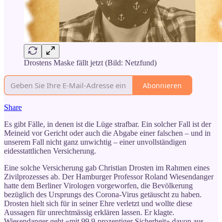
Drostens Maske fällt jetzt (Bild: Netzfund)
Abonnieren
Share
Es gibt Fälle, in denen ist die Lüge strafbar. Ein solcher Fall ist der
Meineid vor Gericht oder auch die Abgabe einer falschen – und in
unserem Fall nicht ganz unwichtig – einer unvollständigen
eidesstattlichen Versicherung.
Eine solche Versicherung gab Christian Drosten im Rahmen eines
Zivilprozesses ab. Der Hamburger Professor Roland Wiesendanger
hatte dem Berliner Virologen vorgeworfen, die Bevölkerung
bezüglich des Ursprungs des Corona-Virus getäuscht zu haben.
Drosten hielt sich für in seiner Ehre verletzt und wollte diese
Aussagen für unrechtmässig erklären lassen. Er klagte.
Wiesendanger geht «mit 99.9-prozentiger Sicherheit» davon aus,