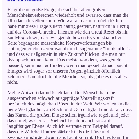
Es gibt eine große Frage, die sich bei allen großen
Menschheitsverbrechen wiederholt und zwar so, dass man die
Uhr danach stellen kann: Wie war all das nur möglich? Ich
habe mir diese Frage zuletzt häufig gestellt, natürlich in Bezug
auf das Corona-Unrecht, Themen wie den Great Reset bis hin
zur Möglichkeit, dass wir gerade bewusste, von staatlicher
Seite begangene massenhafte Körperverletzungen bis
Tötungen erleben - verursacht durch sogenannte “Impfstoffe” -
und dass wir allgemein in eine Zukunft blicken, die man nur
dystopisch nennen kann. Das meiste von dem, was gerade
passiert, kann man auffinden, wenn man gezielt danach sucht.
Einiges wird sogar vor unseren Augen gänzlich öffentlich
zelebriert. Und doch tut die Mehrheit so, als gäbe es das alles
nicht.
Meine Antwort darauf ist einfach. Der Mensch hat eine
ausgesprochen schwach ausgeprägte Vorstellungskraft
bezüglich des möglichen Bösen in der Welt. Wir wollen an die
heile Welt glauben, an Recht und Gerechtigkeit und daran, dass
das Karma die großen Dinge schon irgendwie regelt und jeder
das erntet, was er sät. Vielleicht ist dem auch so - auf
langfristiger Ebene. Auch ich vertraue zum Beispiel darauf,
dass die Wahrheit immer stärker ist als die Lüge und
zwangsläufig irgendwann ans Licht kommt. Doch es kann für