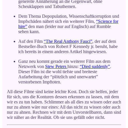
generelle Annäherung an die Gegenwart, ohne
Scheuklappen und Tabuthemen.
Dem Thema Depopulation, Wissenschaftkorruption und
Impfschäden nähert sich ein weiterer Film,
“Science for
hire”
den man (leider nur auf Englisch) auf Rumble
sehen kann.
Auf den Film
“The Real Anthony Fauci”
, der auf dem
Bestseller-Buch von Robert F Kennedy jr. beruht, habe
ich bereits in einem anderen Artikel hingewiesen.
Ganz neu kommt gerade ein weiterer Film aus dem
Netzwerk von
Stew Peters
hinzu:
“Died suddenly”
.
Dieser Film ist die wohl tiefste und breiteste
Aufarbeitung der “plötzlich und unerwartet”
verstorbenen Impftoten.
All diese Filme sind keine leichte Kost. Doch sie helfen, jeder
für sich, uns die Konturen dessen erkennen zu lassen, mit dem
wir es zu tun haben. Schlimmer als all dies zu wissen oder auch
nur zu ahnen wäre nur eines: All das nicht zu wissen oder auch
nur zu ahnen. Rechnen wir mit dem Unvorstellbaren, dann sind
wir näher an der Realität. Ob sie uns gefällt oder nicht.