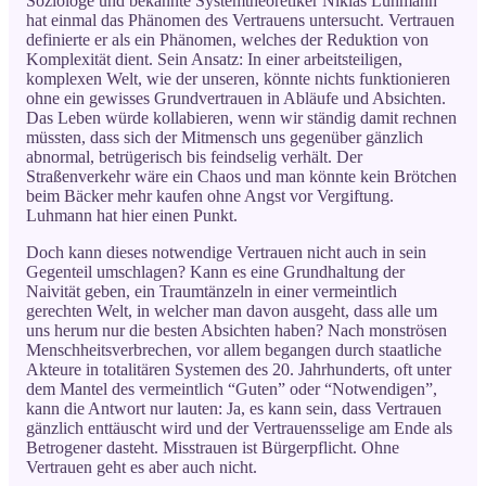
Soziologe und bekannte Systemtheoretiker Niklas Luhmann
hat einmal das Phänomen des Vertrauens untersucht. Vertrauen
definierte er als ein Phänomen, welches der Reduktion von
Komplexität dient. Sein Ansatz: In einer arbeitsteiligen,
komplexen Welt, wie der unseren, könnte nichts funktionieren
ohne ein gewisses Grundvertrauen in Abläufe und Absichten.
Das Leben würde kollabieren, wenn wir ständig damit rechnen
müssten, dass sich der Mitmensch uns gegenüber gänzlich
abnormal, betrügerisch bis feindselig verhält. Der
Straßenverkehr wäre ein Chaos und man könnte kein Brötchen
beim Bäcker mehr kaufen ohne Angst vor Vergiftung.
Luhmann hat hier einen Punkt.
Doch kann dieses notwendige Vertrauen nicht auch in sein
Gegenteil umschlagen? Kann es eine Grundhaltung der
Naivität geben, ein Traumtänzeln in einer vermeintlich
gerechten Welt, in welcher man davon ausgeht, dass alle um
uns herum nur die besten Absichten haben? Nach monströsen
Menschheitsverbrechen, vor allem begangen durch staatliche
Akteure in totalitären Systemen des 20. Jahrhunderts, oft unter
dem Mantel des vermeintlich “Guten” oder “Notwendigen”,
kann die Antwort nur lauten: Ja, es kann sein, dass Vertrauen
gänzlich enttäuscht wird und der Vertrauensselige am Ende als
Betrogener dasteht. Misstrauen ist Bürgerpflicht. Ohne
Vertrauen geht es aber auch nicht.