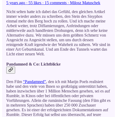
5 years ago · 55 likes · 15 comments · Milosz Matuschek
Nicht selten hatte ich dabei das Gefühl, den gleichen Artikel
immer wieder anders zu schreiben, den Stein des Sisyphos
einmal mehr den Berg hoch zu rollen. Und ich mache meine
Arbeit weiter, trotz Diffamierungen, Anfeindungen oder
mittlerweile auch handfesten Drohungen, denn ich sehe keine
Alternative dazu. Wir müssen uns dem größten Schmerz von
Angesicht zu Angesicht stellen, um uns durch dessen
reinigende Kraft irgendwie der Wahrheit zu nähern. Wir sind in
einer Art Geburtskanal. Und am Ende des Tunnels wartet das
Licht einer neuen Welt.
Pandamned & Co: Lichtblicke
Den Film
“Pandamned”
, den ich mit Marijn Poels realisiert
habe und den viele von Ihnen so großzügig unterstützt haben,
haben inzwischen über 1 Million Menschen gesehen, sei es auf
Rumble, in Kinos oder bei öffentlichen oder privaten
Vorführungen. Allein die rumänische Fassung (den Film gibt es
in mehreren Sprachen) haben über 250 000 Zuschauer
gesehen. Es ist einer der erfolgreichsten Dokumentationen auf
Rumble. Dieser Erfolg hat selbst uns überrascht, auf teure