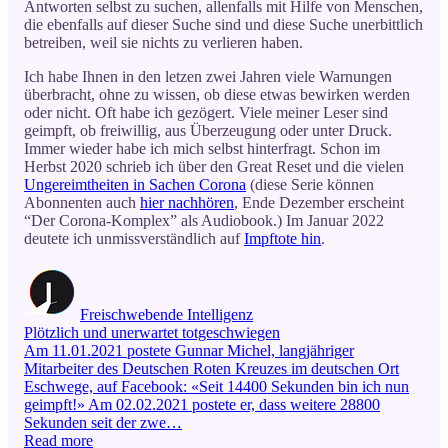
Antworten selbst zu suchen, allenfalls mit Hilfe von Menschen,
die ebenfalls auf dieser Suche sind und diese Suche unerbittlich
betreiben, weil sie nichts zu verlieren haben.
Ich habe Ihnen in den letzen zwei Jahren viele Warnungen
überbracht, ohne zu wissen, ob diese etwas bewirken werden
oder nicht. Oft habe ich gezögert. Viele meiner Leser sind
geimpft, ob freiwillig, aus Überzeugung oder unter Druck.
Immer wieder habe ich mich selbst hinterfragt. Schon im
Herbst 2020 schrieb ich über den Great Reset und die vielen
Ungereimtheiten in Sachen Corona
(diese Serie können
Abonnenten auch
hier nachhören
, Ende Dezember erscheint
“Der Corona-Komplex” als Audiobook.) Im Januar 2022
deutete ich unmissverständlich auf
Impftote hin
.
Freischwebende Intelligenz
Plötzlich und unerwartet totgeschwiegen
Am 11.01.2021 postete Gunnar Michel, langjähriger
Mitarbeiter des Deutschen Roten Kreuzes im deutschen Ort
Eschwege, auf Facebook: «Seit 14400 Sekunden bin ich nun
geimpft!» Am 02.02.2021 postete er, dass weitere 28800
Sekunden seit der zwe…
Read more