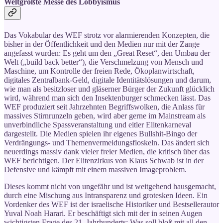
Weltgrößte Messe des Lobbyismus
Das Vokabular des WEF strotz vor alarmierenden Konzepten, die
bisher in der Öffentlichkeit und den Medien nur mit der Zange
angefasst wurden: Es geht um den „Great Reset“, den Umbau der
Welt („build back better“), die Verschmelzung von Mensch und
Maschine, um Kontrolle der freien Rede, Ökoplanwirtschaft,
digitales Zentralbank-Geld, digitale Identitätslösungen und darum,
wie man als besitzloser und gläserner Bürger der Zukunft glücklich
wird, während man sich den Insektenburger schmecken lässt. Das
WEF produziert seit Jahrzehnten Begriffswolken, die Anlass für
massives Stirnrunzeln geben, wird aber gerne im Mainstream als
unverbindliche Spassveranstaltung und eitler Elitenkarneval
dargestellt. Die Medien spielen ihr eigenes Bullshit-Bingo der
Verdrängungs- und Themenvermeidungsfloskeln. Das ändert sich
neuerdings massiv dank vieler freier Medien, die kritisch über das
WEF berichtigen. Der Elitenzirkus von Klaus Schwab ist in der
Defensive und kämpft mit einem massiven Imageproblem.
Dieses kommt nicht von ungefähr und ist weitgehend hausgemacht,
durch eine Mischung aus Intransparenz und grotesken Ideen. Ein
Vordenker des WEF ist der israelische Historiker und Bestsellerautor
Yuval Noah Harari. Er beschäftigt sich mit der in seinen Augen
wichtigsten Frage des 21. Jahrhunderts: Was soll bloß mit all den