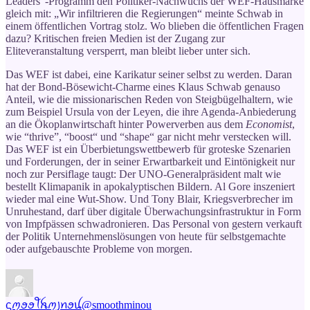
Leaders“-Programm den Politiker-Nachwuchs der WEF-Hausmarke
gleich mit: „Wir infiltrieren die Regierungen“ meinte Schwab in
einem öffentlichen Vortrag stolz. Wo blieben die öffentlichen Fragen
dazu? Kritischen freien Medien ist der Zugang zur
Eliteveranstaltung versperrt, man bleibt lieber unter sich.
Das WEF ist dabei, eine Karikatur seiner selbst zu werden. Daran
hat der Bond-Bösewicht-Charme eines Klaus Schwab genauso
Anteil, wie die missionarischen Reden von Steigbügelhaltern, wie
zum Beispiel Ursula von der Leyen, die ihre Agenda-Anbiederung
an die Ökoplanwirtschaft hinter Powerverben aus dem
Economist
,
wie “thrive”, “boost“ und “shape“ gar nicht mehr verstecken will.
Das WEF ist ein Überbietungswettbewerb für groteske Szenarien
und Forderungen, der in seiner Erwartbarkeit und Eintönigkeit nur
noch zur Persiflage taugt: Der UNO-Generalpräsident malt wie
bestellt Klimapanik in apokalyptischen Bildern. Al Gore inszeniert
wieder mal eine Wut-Show. Und Tony Blair, Kriegsverbrecher im
Unruhestand, darf über digitale Überwachungsinfrastruktur in Form
von Impfpässen schwadronieren. Das Personal von gestern verkauft
der Politik Unternehmenslösungen von heute für selbstgemachte
oder aufgebauschte Probleme von morgen.
ᦓꪑꪮꪮꪻꫝꪑ꠸ꪀꪮꪊ
@smoothminou