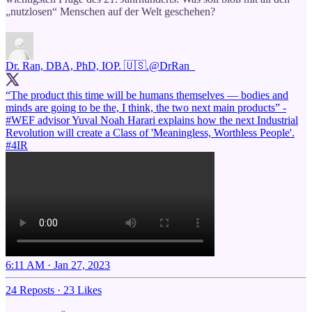
„nutzlosen“ Menschen auf der Welt geschehen?
Dr. Ran, DBA, PhD, IOP. 🇺🇸.
@DrRan_
“The product this time will be humans themselves — bodies and
minds are going to be the, I think, the two next main products” -
#WEF
advisor Yuval Noah Harari explains how the next Industrial
Revolution will create a Class of 'Meaningless, Worthless People'.
#4IR
6:11 AM · Jan 27, 2023
24 Reposts
·
23 Likes