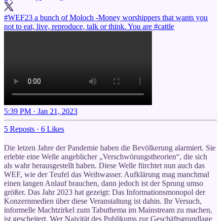
#WEF23
a bunch of Moloch -Money worshippers that wants you
not to eat, live, reproduce, talk or think. You are
#cattle
5:39 PM · Jan 21, 2023
5 Reposts
·
6 Likes
Die letzen Jahre der Pandemie haben die Bevölkerung alarmiert. Sie
erlebte eine Welle angeblicher „Verschwörungstheorien“, die sich
als wahr herausgestellt haben. Diese Welle fürchtet nun auch das
WEF, wie der Teufel das Weihwasser. Aufklärung mag manchmal
einen langen Anlauf brauchen, dann jedoch ist der Sprung umso
größer. Das Jahr 2023 hat gezeigt: Das Informationsmonopol der
Konzernmedien über diese Veranstaltung ist dahin. Ihr Versuch,
informelle Machtzirkel zum Tabuthema im Mainstream zu machen,
ist gescheitert. Wer Naivität des Publikums zur Geschäftsgrundlage