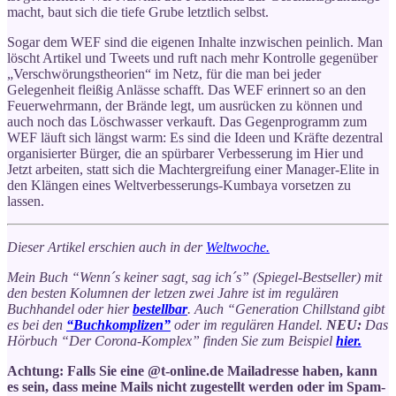
macht, baut sich die tiefe Grube letztlich selbst.
Sogar dem WEF sind die eigenen Inhalte inzwischen peinlich. Man
löscht Artikel und Tweets und ruft nach mehr Kontrolle gegenüber
„Verschwörungstheorien“ im Netz, für die man bei jeder
Gelegenheit fleißig Anlässe schafft. Das WEF erinnert so an den
Feuerwehrmann, der Brände legt, um ausrücken zu können und
auch noch das Löschwasser verkauft. Das Gegenprogramm zum
WEF läuft sich längst warm: Es sind die Ideen und Kräfte dezentral
organisierter Bürger, die an spürbarer Verbesserung im Hier und
Jetzt arbeiten, statt sich die Machtergreifung einer Manager-Elite in
den Klängen eines Weltverbesserungs-Kumbaya vorsetzen zu
lassen.
Dieser Artikel erschien auch in der
Weltwoche.
Mein Buch “Wenn´s keiner sagt, sag ich´s” (Spiegel-Bestseller) mit
den besten Kolumnen der letzen zwei Jahre ist im regulären
Buchhandel oder hier
bestellbar
. Auch “Generation Chillstand gibt
es bei den
“Buchkomplizen”
oder im regulären Handel.
NEU:
Das
Hörbuch “Der Corona-Komplex” finden Sie zum Beispiel
hier.
Achtung: Falls Sie eine @t-online.de Mailadresse haben, kann
es sein, dass meine Mails nicht zugestellt werden oder im Spam-