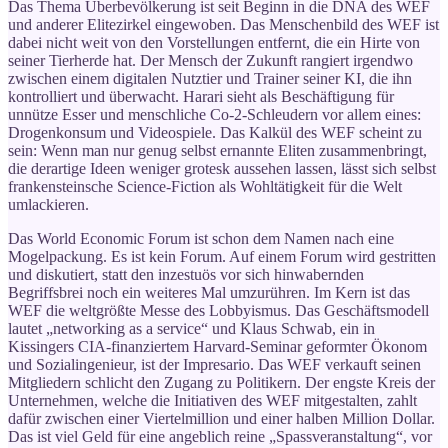
Das Thema Überbevölkerung ist seit Beginn in die DNA des WEF
und anderer Elitezirkel eingewoben. Das Menschenbild des WEF ist
dabei nicht weit von den Vorstellungen entfernt, die ein Hirte von
seiner Tierherde hat. Der Mensch der Zukunft rangiert irgendwo
zwischen einem digitalen Nutztier und Trainer seiner KI, die ihn
kontrolliert und überwacht. Harari sieht als Beschäftigung für
unnütze Esser und menschliche Co-2-Schleudern vor allem eines:
Drogenkonsum und Videospiele. Das Kalkül des WEF scheint zu
sein: Wenn man nur genug selbst ernannte Eliten zusammenbringt,
die derartige Ideen weniger grotesk aussehen lassen, lässt sich selbst
frankensteinsche Science-Fiction als Wohltätigkeit für die Welt
umlackieren.
Das World Economic Forum ist schon dem Namen nach eine
Mogelpackung. Es ist kein Forum. Auf einem Forum wird gestritten
und diskutiert, statt den inzestuös vor sich hinwabernden
Begriffsbrei noch ein weiteres Mal umzurühren. Im Kern ist das
WEF die weltgrößte Messe des Lobbyismus. Das Geschäftsmodell
lautet „networking as a service“ und Klaus Schwab, ein in
Kissingers CIA-finanziertem Harvard-Seminar geformter Ökonom
und Sozialingenieur, ist der Impresario. Das WEF verkauft seinen
Mitgliedern schlicht den Zugang zu Politikern. Der engste Kreis der
Unternehmen, welche die Initiativen des WEF mitgestalten, zahlt
dafür zwischen einer Viertelmillion und einer halben Million Dollar.
Das ist viel Geld für eine angeblich reine „Spassveranstaltung“, vor