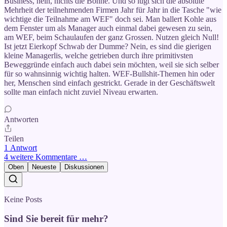
Business, nein, nichts die Bohne. Und so lügt sich die absolute
Mehrheit der teilnehmenden Firmen Jahr für Jahr in die Tasche "wie
wichtige die Teilnahme am WEF" doch sei. Man ballert Kohle aus
dem Fenster um als Manager auch einmal dabei gewesen zu sein,
am WEF, beim Schaulaufen der ganz Grossen. Nutzen gleich Null!
Ist jetzt Eierkopf Schwab der Dumme? Nein, es sind die gierigen
kleine Managerlis, welche getrieben durch ihre primitivsten
Beweggründe einfach auch dabei sein möchten, weil sie sich selber
für so wahnsinnig wichtig halten. WEF-Bullshit-Themen hin oder
her, Menschen sind einfach gestrickt. Gerade in der Geschäftswelt
sollte man einfach nicht zuviel Niveau erwarten.
Antworten
Teilen
1 Antwort
4 weitere Kommentare …
Oben
Neueste
Diskussionen
Keine Posts
Sind Sie bereit für mehr?