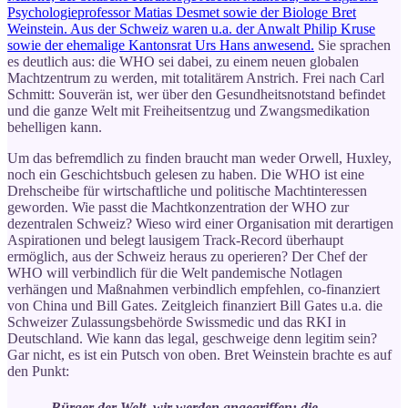
Psychologieprofessor Matias Desmet sowie der Biologe Bret
Weinstein. Aus der Schweiz waren u.a. der Anwalt Philip Kruse
sowie der ehemalige Kantonsrat Urs Hans anwesend.
Sie sprachen
es deutlich aus: die WHO sei dabei, zu einem neuen globalen
Machtzentrum zu werden, mit totalitärem Anstrich. Frei nach Carl
Schmitt: Souverän ist, wer über den Gesundheitsnotstand befindet
und die ganze Welt mit Freiheitsentzug und Zwangsmedikation
behelligen kann.
Um das befremdlich zu finden braucht man weder Orwell, Huxley,
noch ein Geschichtsbuch gelesen zu haben. Die WHO ist eine
Drehscheibe für wirtschaftliche und politische Machtinteressen
geworden. Wie passt die Machtkonzentration der WHO zur
dezentralen Schweiz? Wieso wird einer Organisation mit derartigen
Aspirationen und belegt lausigem Track-Record überhaupt
ermöglich, aus der Schweiz heraus zu operieren? Der Chef der
WHO will verbindlich für die Welt pandemische Notlagen
verhängen und Maßnahmen verbindlich empfehlen, co-finanziert
von China und Bill Gates. Zeitgleich finanziert Bill Gates u.a. die
Schweizer Zulassungsbehörde Swissmedic und das RKI in
Deutschland. Wie kann das legal, geschweige denn legitim sein?
Gar nicht, es ist ein Putsch von oben. Bret Weinstein brachte es auf
den Punkt:
„Bürger der Welt, wir werden angegriffen: die