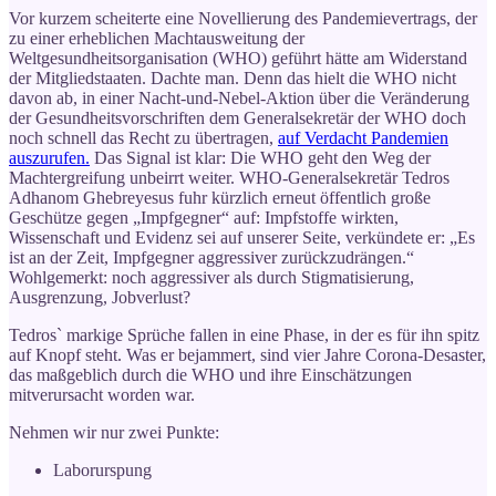
Vor kurzem scheiterte eine Novellierung des Pandemievertrags, der
zu einer erheblichen Machtausweitung der
Weltgesundheitsorganisation (WHO) geführt hätte am Widerstand
der Mitgliedstaaten. Dachte man. Denn das hielt die WHO nicht
davon ab, in einer Nacht-und-Nebel-Aktion über die Veränderung
der Gesundheitsvorschriften dem Generalsekretär der WHO doch
noch schnell das Recht zu übertragen,
auf Verdacht Pandemien
auszurufen.
Das Signal ist klar: Die WHO geht den Weg der
Machtergreifung unbeirrt weiter. WHO-Generalsekretär Tedros
Adhanom Ghebreyesus fuhr kürzlich erneut öffentlich große
Geschütze gegen „Impfgegner“ auf: Impfstoffe wirkten,
Wissenschaft und Evidenz sei auf unserer Seite, verkündete er: „Es
ist an der Zeit, Impfgegner aggressiver zurückzudrängen.“
Wohlgemerkt: noch aggressiver als durch Stigmatisierung,
Ausgrenzung, Jobverlust?
Tedros` markige Sprüche fallen in eine Phase, in der es für ihn spitz
auf Knopf steht. Was er bejammert, sind vier Jahre Corona-Desaster,
das maßgeblich durch die WHO und ihre Einschätzungen
mitverursacht worden war.
Nehmen wir nur zwei Punkte:
Laborurspung