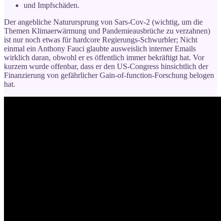
und Impfschäden.
Der angebliche Naturursprung von Sars-Cov-2 (wichtig, um die
Themen Klimaerwärmung und Pandemieausbrüche zu verzahnen)
ist nur noch etwas für hardcore Regierungs-Schwurbler; Nicht
einmal ein Anthony Fauci glaubte ausweislich interner Emails
wirklich daran, obwohl er es öffentlich immer bekräftigt hat. Vor
kurzem wurde offenbar, dass er den US-Congress hinsichtlich der
Finanzierung von gefährlicher Gain-of-function-Forschung belogen
hat.