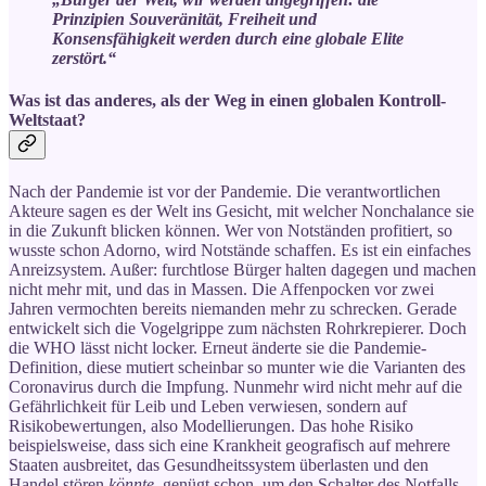
Prinzipien Souveränität, Freiheit und
Konsensfähigkeit werden durch eine globale Elite
zerstört.“
Was ist das anderes, als der Weg in einen globalen Kontroll-
Weltstaat?
Nach der Pandemie ist vor der Pandemie. Die verantwortlichen
Akteure sagen es der Welt ins Gesicht, mit welcher Nonchalance sie
in die Zukunft blicken können. Wer von Notständen profitiert, so
wusste schon Adorno, wird Notstände schaffen. Es ist ein einfaches
Anreizsystem. Außer: furchtlose Bürger halten dagegen und machen
nicht mehr mit, und das in Massen. Die Affenpocken vor zwei
Jahren vermochten bereits niemanden mehr zu schrecken. Gerade
entwickelt sich die Vogelgrippe zum nächsten Rohrkrepierer. Doch
die WHO lässt nicht locker. Erneut änderte sie die Pandemie-
Definition, diese mutiert scheinbar so munter wie die Varianten des
Coronavirus durch die Impfung. Nunmehr wird nicht mehr auf die
Gefährlichkeit für Leib und Leben verwiesen, sondern auf
Risikobewertungen, also Modellierungen. Das hohe Risiko
beispielsweise, dass sich eine Krankheit geografisch auf mehrere
Staaten ausbreitet, das Gesundheitssystem überlasten und den
Handel stören
könnte
, genügt schon, um den Schalter des Notfalls