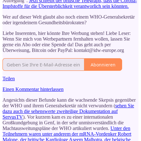
Aufregung“.
Jetzt schreibt der britische Telegraph, dass die Corona-
Impfstoffe für die Übersterblichkeit verantworlich sein könnten.
Wer auf dieser Welt glaubt also noch einem WHO-Generalsekretär
oder irgendeinem Gesundheitsbürokraten?
Liebe Inserenten, hier könnte Ihre Werbung stehen! Liebe Leser:
Wenn Sie mich von Werbepartnern fernhalten wollen, lassen Sie
gerne ein Abo oder eine Spende da! Das geht auch per
Überweisung, Bitcoin oder PayPal: kontakt@idw-europe.org
Abonnieren
Teilen
Einen Kommentar hinterlassen
Angesichts dieser Befunde kann die wachsende Skepsis gegenüber
der WHO und ihrem Generalsekretär nicht verwundern (
sehen Sie
dazu auch die sehenswerte zweiteilige Dokumentation auf
ServusTV
). Vor kurzem kam es zu einer internationalen
Großkundgebung in Genf, in der sehr unmissverständlich die
Machtausweitungspläne der WHO artikuliert wurden.
Unter den
Teilnehmern waren unter anderem der mRNA-Vordenker Robert
Malone, der britische Kardiologe Aseem Malhotra, der belgische