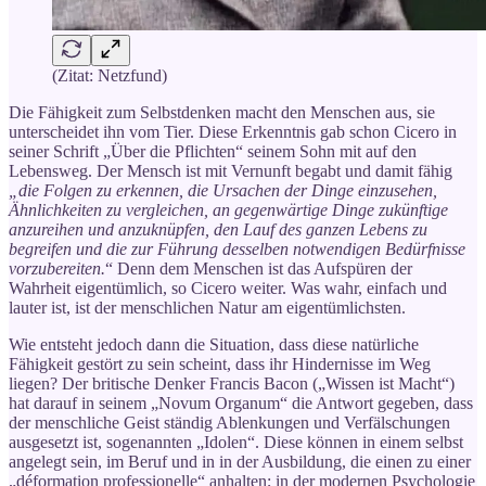
(Zitat: Netzfund)
Die Fähigkeit zum Selbstdenken macht den Menschen aus, sie
unterscheidet ihn vom Tier. Diese Erkenntnis gab schon Cicero in
seiner Schrift „Über die Pflichten“ seinem Sohn mit auf den
Lebensweg. Der Mensch ist mit Vernunft begabt und damit fähig
„die Folgen zu erkennen, die Ursachen der Dinge einzusehen,
Ähnlichkeiten zu vergleichen, an gegenwärtige Dinge zukünftige
anzureihen und anzuknüpfen, den Lauf des ganzen Lebens zu
begreifen und die zur Führung desselben notwendigen Bedürfnisse
vorzubereiten.
“ Denn dem Menschen ist das Aufspüren der
Wahrheit eigentümlich, so Cicero weiter. Was wahr, einfach und
lauter ist, ist der menschlichen Natur am eigentümlichsten.
Wie entsteht jedoch dann die Situation, dass diese natürliche
Fähigkeit gestört zu sein scheint, dass ihr Hindernisse im Weg
liegen? Der britische Denker Francis Bacon („Wissen ist Macht“)
hat darauf in seinem „Novum Organum“ die Antwort gegeben, dass
der menschliche Geist ständig Ablenkungen und Verfälschungen
ausgesetzt ist, sogenannten „Idolen“. Diese können in einem selbst
angelegt sein, im Beruf und in in der Ausbildung, die einen zu einer
„déformation professionelle“ anhalten; in der modernen Psychologie