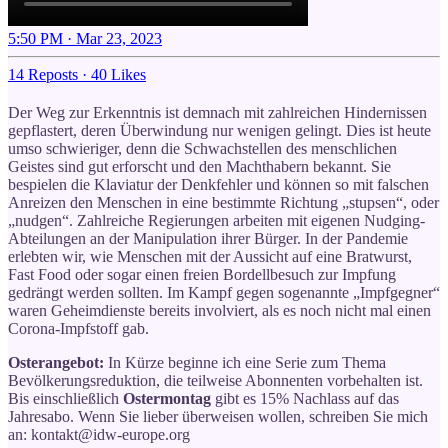
5:50 PM · Mar 23, 2023
14 Reposts
·
40 Likes
Der Weg zur Erkenntnis ist demnach mit zahlreichen Hindernissen
gepflastert, deren Überwindung nur wenigen gelingt. Dies ist heute
umso schwieriger, denn die Schwachstellen des menschlichen
Geistes sind gut erforscht und den Machthabern bekannt. Sie
bespielen die Klaviatur der Denkfehler und können so mit falschen
Anreizen den Menschen in eine bestimmte Richtung „stupsen“, oder
„nudgen“. Zahlreiche Regierungen arbeiten mit eigenen Nudging-
Abteilungen an der Manipulation ihrer Bürger. In der Pandemie
erlebten wir, wie Menschen mit der Aussicht auf eine Bratwurst,
Fast Food oder sogar einen freien Bordellbesuch zur Impfung
gedrängt werden sollten. Im Kampf gegen sogenannte „Impfgegner“
waren Geheimdienste bereits involviert, als es noch nicht mal einen
Corona-Impfstoff gab.
Osterangebot:
In Kürze beginne ich eine Serie zum Thema
Bevölkerungsreduktion, die teilweise Abonnenten vorbehalten ist.
Bis einschließlich
Ostermontag
gibt es 15% Nachlass auf das
Jahresabo. Wenn Sie lieber überweisen wollen, schreiben Sie mich
an: kontakt@idw-europe.org