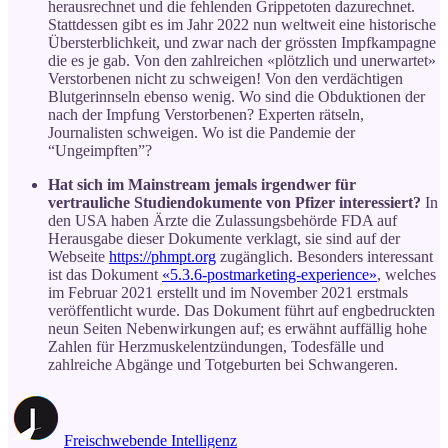
herausrechnet und die fehlenden Grippetoten dazurechnet.
Stattdessen gibt es im Jahr 2022 nun weltweit eine historische
Übersterblichkeit, und zwar nach der grössten Impfkampagne
die es je gab. Von den zahlreichen «plötzlich und unerwartet»
Verstorbenen nicht zu schweigen! Von den verdächtigen
Blutgerinnseln ebenso wenig. Wo sind die Obduktionen der
nach der Impfung Verstorbenen? Experten rätseln,
Journalisten schweigen. Wo ist die Pandemie der
“Ungeimpften”?
Hat sich im Mainstream jemals irgendwer für
vertrauliche Studiendokumente von Pfizer interessiert?
In
den USA haben Ärzte die Zulassungsbehörde FDA auf
Herausgabe dieser Dokumente verklagt, sie sind auf der
Webseite
https://phmpt.org
zugänglich. Besonders interessant
ist das Dokument
«5.3.6-postmarketing-experience»
, welches
im Februar 2021 erstellt und im November 2021 erstmals
veröffentlicht wurde. Das Dokument führt auf engbedruckten
neun Seiten Nebenwirkungen auf; es erwähnt auffällig hohe
Zahlen für Herzmuskelentzündungen, Todesfälle und
zahlreiche Abgänge und Totgeburten bei Schwangeren.
Freischwebende Intelligenz