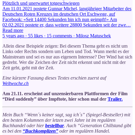
Plötzlich und unerwartet totgeschwiegen
Am 11.01.2021 postete Gunnar Michel, langjähriger Mitarbeiter des
Deutschen Roten Kreuzes im deutschen Ort Eschwege, auf
Facebook: «Seit 14400 Sekunden bin ich nun geimpft!» Am
02.02.2021 postete er, dass weitere 28800 Sekunden seit der zwe…
Read more
5 years ago · 55 likes · 15 comments · Milosz Matuschek
Allein diese Beispiele zeigen: Bei diesem Thema geht es nicht um
Links oder Rechts sondern um Leben und Tod. Wann merkt es der
Mainstream und sei es nur aus eigenem Interesse? Der Wind hat sich
gedreht. Wer die Zeichen der Zeit nicht erkennt und nicht mit der
Zeit geht, geht mit der Zeit.
Eine kürzere Fassung dieses Textes erschien zuerst auf
Weltwoche.ch
Am 21.11. erscheint auf unzensierbaren Plattformen der Film
“Died suddenly” über Impftote, hier schon mal der
Trailer.
Mein Buch “Wenn´s keiner sagt, sag ich´s” (Spiegel-Bestseller) mit
den besten Kolumnen der letzen zwei Jahre ist im regulären
Buchhandel oder hier
bestellbar
. Auch “Generation Chillstand gibt
es bei den
“Buchkomplizen”
oder im regulären Handel.