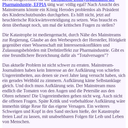
Pharmaindustrie, EFPIA
tätig war: völlig egal? Nach Ansicht des
Mainstreams könnte ein König Herodes problemlos als Präsident
des Kinderschutzbundes durchgehen. Es hilft nicht, jetzt auf
heuchlerische Rückwärtsverteidigung zu setzen. Was braucht es
denn überhaupt noch, um mal die kritischen Fragen zu stellen?
Die Katastrophe ist mediengemacht, durch Nähe des Mainstreams
zur Regierung, Glaube an den Werbesprech der Hersteller, Hörigkeit
gegenüber einer Wissenschaft mit Interessenskonflikten und
Zulassungsbehörden mit Drehtüreffekt zur Pharmaindustrie. Gibt es
eine freundlichere Bezeichnung dafür als “Totalversagen”?
Das aktuelle Problem ist nicht schwer zu erraten. Mainstream-
Journalisten haben kein Interesse an der Aufklärung von schiefen
Ungereimtheiten, aus denen sie zwei Jahre lang versucht haben, sich
ein gerades Weltbild zu zimmern. Aufklärung käme Selbstanklage
gleich. Und doch muss Aufklärung sein. Der Mainstream muss
endlich die Tomaten von den Augen und die Petersilie aus den
Ohren nehmen! Die Ungereimtheiten gehen nicht weg. Auch nicht
die offenen Fragen. Späte Kritik und vorbehaltlose Aufklärung wäre
immerhin tätige Reue für das eigene Versagen. Ein weiteres
Schweigen und Kopf in den Sand stecken hieße, der Katastrophe
freien Lauf zu lassen, mit unabsehbaren Folgen für Leib und Leben
von Menschen.