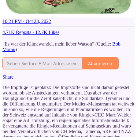
10:21 PM · Oct 28, 2022
4.71K Reposts
·
12.7K Likes
“Es war der Klimawandel, mein lieber Watson” (Quelle:
Bob
Moran
)
Abonnieren
Share
Die Impflüge ist geplatzt: Die Impfstoffe sind nicht darauf getestet
worden, ob sie Ansteckungen verhindern. Das aber war der
Hauptgrund für die Zertifikatspflicht, die Solidaritäts-Tyrannei und
die Diffamierung Ungeimpfter. Der Medien-Mainstream tat weltweit
unisono so, wie die Regierungen und Pharmafirmen es wollten. In
der Schweiz entstand auf Initiative von Ringier-CEO Marc Walder
sogar eine Art Trutzburg, ein regierungsnahes Informationskartell:
Er vergatterte die Ringier-Redaktionen auf Schmusekurs und warb
bei den Verantwortlichen von CH Media, Tamedia, SRF und NZZ
darum, es ihm gleich zu tun. Öffentliche und Konzernmedien