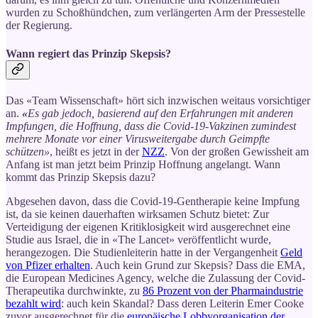
wurden zu Schoßhündchen, zum verlängerten Arm der Pressestelle
der Regierung.
Wann regiert das Prinzip Skepsis?
Das «Team Wissenschaft» hört sich inzwischen weitaus vorsichtiger
an.
«
Es gab jedoch, basierend auf den Erfahrungen mit anderen
Impfungen, die Hoffnung, dass die Covid-19-Vakzinen zumindest
mehrere Monate vor einer Virusweitergabe durch Geimpfte
schützen»
, heißt es jetzt in der
NZZ
. Von der großen Gewissheit am
Anfang ist man jetzt beim Prinzip Hoffnung angelangt. Wann
kommt das Prinzip Skepsis dazu?
Abgesehen davon, dass die Covid-19-Gentherapie keine Impfung
ist, da sie keinen dauerhaften wirksamen Schutz bietet: Zur
Verteidigung der eigenen Kritiklosigkeit wird ausgerechnet eine
Studie aus Israel, die in «The Lancet» veröffentlicht wurde,
herangezogen. Die Studienleiterin hatte in der Vergangenheit
Geld
von Pfizer erhalten
. Auch kein Grund zur Skepsis? Dass die EMA,
die European Medicines Agency, welche die Zulassung der Covid-
Therapeutika durchwinkte, zu
86 Prozent von der Pharmaindustrie
bezahlt wird
: auch kein Skandal? Dass deren Leiterin Emer Cooke
zuvor ausgerechnet für die
europäische Lobbyorganisation der