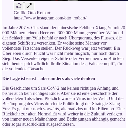
Grafik: Otto Rotbart;
https://www.instagram.com/otto_rotbart/
Im Jahre 207 v. Chr. stand der chinesische Feldherr Xiang Yu mit 20
000 Männern einem Heer von 300 000 Mann gegenüber. Während
der Schlacht um Yulu befahl er nach Überquerung des Flusses, die
eigenen Schiffe zu versenken. Er wollte seine Männer vor
vollendete Tatsachen stellen. Der Rückweg war jetzt verbaut. Ein
Überleben durch Flucht war nicht mehr möglich, nur noch durch
Sieg. Das Versenken eigener Schiffe oder Verbrennen von Brücken
steht heute sprichwörtlich für die Situation des „Fait accompli“, für
die vollendete Tatsache.
Die Lage ist ernst – aber anders als viele denken
Die Geschichte um Sars-CoV-2 hat keinen richtigen Anfang und
bisher auch kein richtiges Ende. Aber sie ist eine Geschichte der
vollendeten Tatsachen. Plötzlich war ein Virus in der Welt. Und die
Bekämpfung des Virus durch die Politik folgt der Strategie Xiang
Yus: Es geht nur noch vorwärts, alternativlos und im Eiltempo. Eine
Rückkehr zur alten Normalität wird weiter in die Zukunft verlagert,
von immer neuen Maßnahmen und Bedingungen abhängig gemacht
oder sogar ausdrücklich ausgeschlossen.