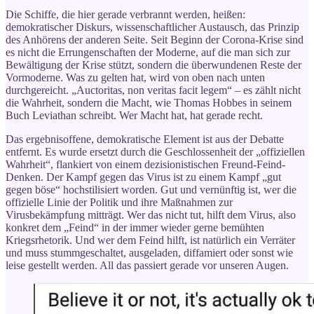
Die Schiffe, die hier gerade verbrannt werden, heißen:
demokratischer Diskurs, wissenschaftlicher Austausch, das Prinzip
des Anhörens der anderen Seite. Seit Beginn der Corona-Krise sind
es nicht die Errungenschaften der Moderne, auf die man sich zur
Bewältigung der Krise stützt, sondern die überwundenen Reste der
Vormoderne. Was zu gelten hat, wird von oben nach unten
durchgereicht. „Auctoritas, non veritas facit legem“ – es zählt nicht
die Wahrheit, sondern die Macht, wie Thomas Hobbes in seinem
Buch Leviathan schreibt. Wer Macht hat, hat gerade recht.
Das ergebnisoffene, demokratische Element ist aus der Debatte
entfernt. Es wurde ersetzt durch die Geschlossenheit der „offiziellen
Wahrheit“, flankiert von einem dezisionistischen Freund-Feind-
Denken. Der Kampf gegen das Virus ist zu einem Kampf „gut
gegen böse“ hochstilisiert worden. Gut und vernünftig ist, wer die
offizielle Linie der Politik und ihre Maßnahmen zur
Virusbekämpfung mitträgt. Wer das nicht tut, hilft dem Virus, also
konkret dem „Feind“ in der immer wieder gerne bemühten
Kriegsrhetorik. Und wer dem Feind hilft, ist natürlich ein Verräter
und muss stummgeschaltet, ausgeladen, diffamiert oder sonst wie
leise gestellt werden. All das passiert gerade vor unseren Augen.