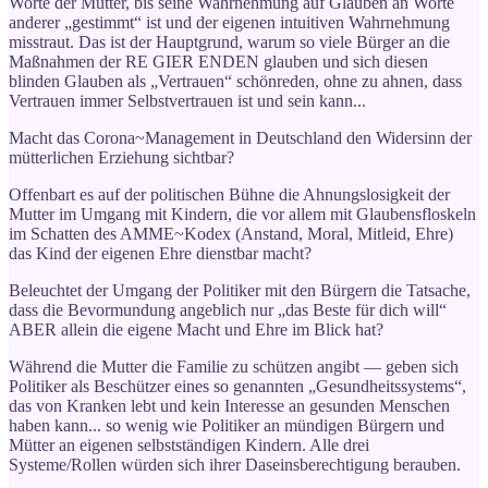
Worte der Mutter, bis seine Wahrnehmung auf Glauben an Worte
anderer „gestimmt“ ist und der eigenen intuitiven Wahrnehmung
misstraut. Das ist der Hauptgrund, warum so viele Bürger an die
Maßnahmen der RE GIER ENDEN glauben und sich diesen
blinden Glauben als „Vertrauen“ schönreden, ohne zu ahnen, dass
Vertrauen immer Selbstvertrauen ist und sein kann...
Macht das Corona~Management in Deutschland den Widersinn der
mütterlichen Erziehung sichtbar?
Offenbart es auf der politischen Bühne die Ahnungslosigkeit der
Mutter im Umgang mit Kindern, die vor allem mit Glaubensfloskeln
im Schatten des AMME~Kodex (Anstand, Moral, Mitleid, Ehre)
das Kind der eigenen Ehre dienstbar macht?
Beleuchtet der Umgang der Politiker mit den Bürgern die Tatsache,
dass die Bevormundung angeblich nur „das Beste für dich will“
ABER allein die eigene Macht und Ehre im Blick hat?
Während die Mutter die Familie zu schützen angibt — geben sich
Politiker als Beschützer eines so genannten „Gesundheitssystems“,
das von Kranken lebt und kein Interesse an gesunden Menschen
haben kann... so wenig wie Politiker an mündigen Bürgern und
Mütter an eigenen selbstständigen Kindern. Alle drei
Systeme/Rollen würden sich ihrer Daseinsberechtigung berauben.