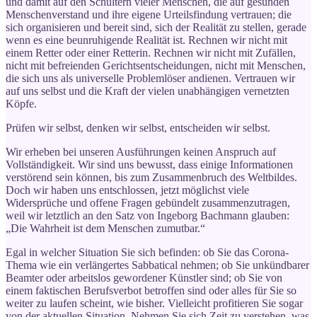
und damit auf den Schultern vieler Menschen, die auf gesunden
Menschenverstand und ihre eigene Urteilsfindung vertrauen; die
sich organisieren und bereit sind, sich der Realität zu stellen, gerade
wenn es eine beunruhigende Realität ist. Rechnen wir nicht mit
einem Retter oder einer Retterin. Rechnen wir nicht mit Zufällen,
nicht mit befreienden Gerichtsentscheidungen, nicht mit Menschen,
die sich uns als universelle Problemlöser andienen. Vertrauen wir
auf uns selbst und die Kraft der vielen unabhängigen vernetzten
Köpfe.
Prüfen wir selbst, denken wir selbst, entscheiden wir selbst.
Wir erheben bei unseren Ausführungen keinen Anspruch auf
Vollständigkeit. Wir sind uns bewusst, dass einige Informationen
verstörend sein können, bis zum Zusammenbruch des Weltbildes.
Doch wir haben uns entschlossen, jetzt möglichst viele
Widersprüche und offene Fragen gebündelt zusammenzutragen,
weil wir letztlich an den Satz von Ingeborg Bachmann glauben:
„Die Wahrheit ist dem Menschen zumutbar.“
Egal in welcher Situation Sie sich befinden: ob Sie das Corona-
Thema wie ein verlängertes Sabbatical nehmen; ob Sie unkündbarer
Beamter oder arbeitslos gewordener Künstler sind; ob Sie von
einem faktischen Berufsverbot betroffen sind oder alles für Sie so
weiter zu laufen scheint, wie bisher. Vielleicht profitieren Sie sogar
von der aktuellen Situation. Nehmen Sie sich Zeit zu verstehen, was