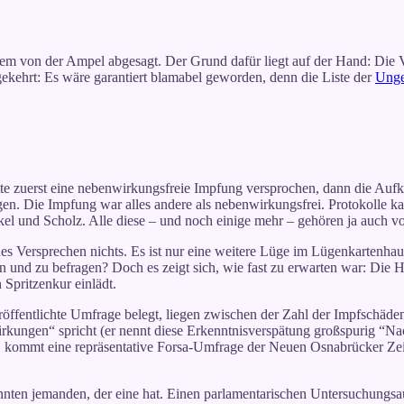
 von der Ampel abgesagt. Der Grund dafür liegt auf der Hand: Die Ver
ekehrt: Es wäre garantiert blamabel geworden, denn die Liste der
Unge
atte zuerst eine nebenwirkungsfreie Impfung versprochen, dann die Aufk
. Die Impfung war alles andere als nebenwirkungsfrei. Protokolle kame
el und Scholz. Alle diese – und noch einige mehr – gehören ja auch vo
s Versprechen nichts. Es ist nur eine weitere Lüge im Lügenkartenhau
 und zu befragen? Doch es zeigt sich, wie fast zu erwarten war: Die 
 Spritzenkur einlädt.
eröffentlichte Umfrage belegt, liegen zwischen der Zahl der Impfschäde
ungen“ spricht (er nennt diese Erkenntnisverspätung großspurig “Nac
 kommt eine repräsentative Forsa-Umfrage der Neuen Osnabrücker Zei
ten jemanden, der eine hat. Einen parlamentarischen Untersuchungsaus