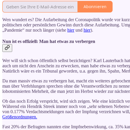
Abonnieren
Wen wundert es? Die Aufarbeitung der Coronapolitik wurde vor kurzem
politischen oder persönlichen Gewinn durch diese Aufarbeitung. Umg
„Pandemie“ nur noch länger (siehe
hier
und
hier
).
Nun ist es offiziell: Man hat etwas zu verbergen
Wer will sich schon öffentlich selbst bezichtigen? Karl Lauterbach h
auch um nicht den Anschein zu erwecken, man habe etwas zu verbergen
Natürlich wäre es ein Tribunal geworden, u.a. gegen ihn, Spahn, Merk
Da man massiv etwas zu verbergen hat, macht ein weiteres gebrochene
man über Verfehlungen sprechen ohne die Verantwortlichen zu nennen
lobotomisierten Mehrheit, die man jetzt im Herbst wieder zur nächsten
Ob das noch Erfolg verspricht, wird sich zeigen. Wie eine kürzlich v
Während ein Hendrik Streek immer noch von „sehr seltenen Nebenwirk
von 0.177% Verdachtsmeldungen nach der Impfung verzeichnen will,
Größenordnungen.
Fast 20% der Befragten nannten eine Impfnebenwirkung, ca. 35% kann