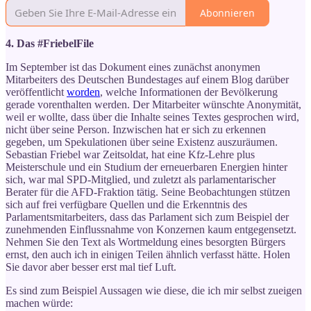
Abonnieren
4. Das #FriebelFile
Im September ist das Dokument eines zunächst anonymen
Mitarbeiters des Deutschen Bundestages auf einem Blog darüber
veröffentlicht
worden
, welche Informationen der Bevölkerung
gerade vorenthalten werden. Der Mitarbeiter wünschte Anonymität,
weil er wollte, dass über die Inhalte seines Textes gesprochen wird,
nicht über seine Person. Inzwischen hat er sich zu erkennen
gegeben, um Spekulationen über seine Existenz auszuräumen.
Sebastian Friebel war Zeitsoldat, hat eine Kfz-Lehre plus
Meisterschule und ein Studium der erneuerbaren Energien hinter
sich, war mal SPD-Mitglied, und zuletzt als parlamentarischer
Berater für die AFD-Fraktion tätig. Seine Beobachtungen stützen
sich auf frei verfügbare Quellen und die Erkenntnis des
Parlamentsmitarbeiters, dass das Parlament sich zum Beispiel der
zunehmenden Einflussnahme von Konzernen kaum entgegensetzt.
Nehmen Sie den Text als Wortmeldung eines besorgten Bürgers
ernst, den auch ich in einigen Teilen ähnlich verfasst hätte. Holen
Sie davor aber besser erst mal tief Luft.
Es sind zum Beispiel Aussagen wie diese, die ich mir selbst zueigen
machen würde: