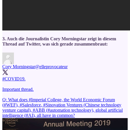
3. Auch die Journalistin Cory Morningstar zeigt in diesem
Thread auf Twitter, was sich gerade zusammenbraut:
Cory Morningstar
@elleprovocateur
#COVID19
.
Important thread.
Q: What does
#Imperial
College, the World Economic Forum
(
#WEF
),
#Salesforce
,
#Sinovation
Ventures (Chinese technology
venture capital),
#ABB
(
#automation
technology), global artificial
intelligence (
#AI
), all have in common?