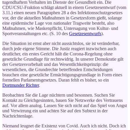
tugendhaftem Verhalten im Dienste der Gesundheit ein. Die
CDU/CSU-Fraktion schlägt aktuell in einem Gesetzesentwurf (vom
3.11.) einen neuen Paragraphen 28 a des Infektionsschutzgesetzes
vor, der die aktuellen Maßnahmen in Gesetzesform gießt, solange
eine epidemische Lage von nationaler Tragweite besteht, also
Maßnahmen, wie Maskenpflicht, Untersagung von Kultur- und
Sportveranstaltungen etc. (S. 10 des
Gesetzesentwurfs
).
Die Situation ist ernst aber nicht aussichtslos, sie ist veränderbar,
durch jede eigene Stimme. Die Justiz reagiert inzwischen auch
deutlicher, ein erstes Gericht hält die Corona-Regelung ohne
gesetzliche Grundlage für rechtswidrig. In unserer Demokratie gilt
der Gesetzesvorbehalt und das Wesentlichkeitsprinzip: die
wesentlichen, die Grundrechte betreffenden Entscheidungen
brauchen eine gesetzliche Ermächtigungsgrundlage in Form eines
formellen Parlamentsgesetzes. Daran fehlt es bisher, so ein
Dortmunder Richter
.
Beobachten Sie die Lage nüchtern und besonnen. Suchen Sie
Kontakt zu Gleichgesinnten, bauen Sie Netzwerke des Vertrauens
auf. Vor allem analog. Lassen Sie sich nicht auf das Spiel von Angst
und Verwirrung ein und achten Sie auf den Subtext in der
Nachrichtenlage.
Niemand leugnet die Existenz von Covid. Auch ich nicht. Doch ich