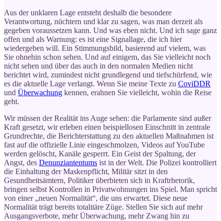
Aus der unklaren Lage entsteht deshalb die besondere
Verantwortung, nüchtern und klar zu sagen, was man derzeit als
gegeben voraussetzen kann. Und was eben nicht. Und ich sage ganz
offen und als Warnung: es ist eine Signallage, die ich hier
wiedergeben will. Ein Stimmungsbild, basierend auf vielem, was
Sie ohnehin schon sehen. Und auf einigem, das Sie vielleicht noch
nicht sehen und über das auch in den normalen Medien nicht
berichtet wird, zumindest nicht grundlegend und tiefschürfend, wie
es die aktuelle Lage verlangt. Wenn Sie meine Texte zu
CoviDDR
und
Überwachung
kennen, erahnen Sie vielleicht, wohin die Reise
geht.
Wir müssen der Realität ins Auge sehen: die Parlamente sind außer
Kraft gesetzt, wir erleben einen beispiellosen Einschnitt in zentrale
Grundrechte, die Berichterstattung zu den aktuellen Maßnahmen ist
fast auf die offizielle Linie eingeschmolzen, Videos auf YouTube
werden gelöscht, Kanäle gesperrt. Ein Geist der Spaltung, der
Angst, des
Denunziantentums
ist in der Welt. Die Polizei kontrolliert
die Einhaltung der Maskenpflicht, Militär sitzt in den
Gesundheitsämtern, Politiker überbieten sich in Kraftrhetorik,
bringen selbst Kontrollen in Privatwohnungen ins Spiel. Man spricht
von einer „neuen Normalität“, die uns erwartet. Diese neue
Normalität trägt bereits totalitäre Züge. Stellen Sie sich auf mehr
Ausgangsverbote, mehr Überwachung, mehr Zwang hin zu