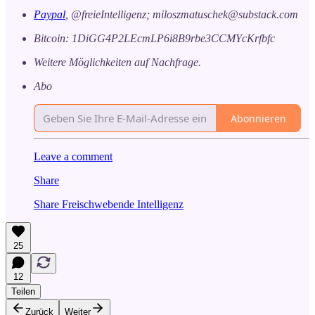
Paypal
, @freieIntelligenz; miloszmatuschek@substack.com
Bitcoin: 1DiGG4P2LEcmLP6i8B9rbe3CCMYcKrfbfc
Weitere Möglichkeiten auf Nachfrage.
Abo
Abonnieren
Leave a comment
Share
Share Freischwebende Intelligenz
25
12
Teilen
Zurück
Weiter