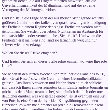
gehöre zu denen, die auf Ungereimtheiten hinweisen, auf die
Unverhältnismäßigkeit der Maßnahmen und auf die extreme
Verengung des Meinungskorridors.
Und ich stelle die Frage nach der aus meiner Sicht gerade weitaus
größeren Gefahr: die der kollektiven quasi-freiwilligen Entledigung
der Freiheit in einem Regime der Angst. Freiheiten werden nicht
genommen. Sie werden übergeben. Nicht selten im Austausch für
eine tatsächliche oder vermeintliche „Sicherheit“. Und wenn die
Freiheiten erst mal weg sind, sind sie tatsächlich weg und nur
schwer wieder zu erlangen.
Wollen Sie dieses Risiko eingehen?
Und fragen Sie sich an dieser Stelle ruhig einmal: wo wäre Ihre rote
Linie?
Sie haben in den letzten Wochen von mir über die Pläne des WEF,
den „Great Reset“ sowie die Gefahren einer Gesundheitsdiktatur
gelesen. Aus Ihren Antworten und Nachrichten an mich schließe
ich, dass ich Ihnen einiges zumuten kann. Einige andere Journalisten
(nicht aus dem Mainstream bisher) sind ähnlich deutlich oder noch
deutlicher darüber, was wir gerade erleben: es ist eventuell eine Art
von Putsch; eine Form der hybriden Kriegsführung gegen den
Einzelnen; es wäre nie einfacher als jetzt, die Demokratie für sehr
sehr lange Zeit zu beerdigen. Im Folgenden dokumentiere ich