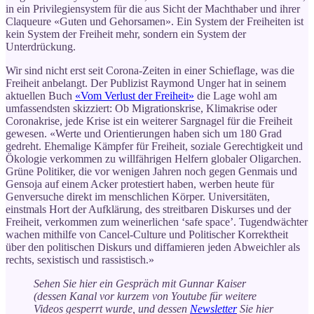
in ein Privilegiensystem für die aus Sicht der Machthaber und ihrer
Claqueure «Guten und Gehorsamen». Ein System der Freiheiten ist
kein System der Freiheit mehr, sondern ein System der
Unterdrückung.
Wir sind nicht erst seit Corona-Zeiten in einer Schieflage, was die
Freiheit anbelangt. Der Publizist Raymond Unger hat in seinem
aktuellen Buch
«Vom Verlust der Freiheit»
die Lage wohl am
umfassendsten skizziert: Ob Migrationskrise, Klimakrise oder
Coronakrise, jede Krise ist ein weiterer Sargnagel für die Freiheit
gewesen. «Werte und Orientierungen haben sich um 180 Grad
gedreht. Ehemalige Kämpfer für Freiheit, soziale Gerechtigkeit und
Ökologie verkommen zu willfährigen Helfern globaler Oligarchen.
Grüne Politiker, die vor wenigen Jahren noch gegen Genmais und
Gensoja auf einem Acker protestiert haben, werben heute für
Genversuche direkt im menschlichen Körper. Universitäten,
einstmals Hort der Aufklärung, des streitbaren Diskurses und der
Freiheit, verkommen zum weinerlichen ‘safe space’. Tugendwächter
wachen mithilfe von Cancel-Culture und Politischer Korrektheit
über den politischen Diskurs und diffamieren jeden Abweichler als
rechts, sexistisch und rassistisch.»
Sehen Sie hier ein Gespräch mit Gunnar Kaiser
(dessen Kanal vor kurzem von Youtube für weitere
Videos gesperrt wurde, und dessen
Newsletter
Sie hier