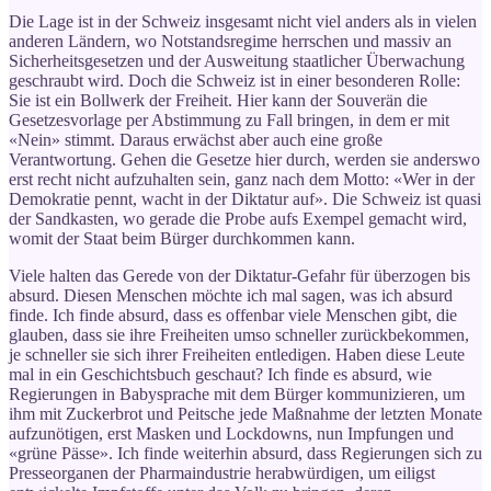
Die Lage ist in der Schweiz insgesamt nicht viel anders als in vielen
anderen Ländern, wo Notstandsregime herrschen und massiv an
Sicherheitsgesetzen und der Ausweitung staatlicher Überwachung
geschraubt wird. Doch die Schweiz ist in einer besonderen Rolle:
Sie ist ein Bollwerk der Freiheit. Hier kann der Souverän die
Gesetzesvorlage per Abstimmung zu Fall bringen, in dem er mit
«Nein» stimmt. Daraus erwächst aber auch eine große
Verantwortung. Gehen die Gesetze hier durch, werden sie anderswo
erst recht nicht aufzuhalten sein, ganz nach dem Motto: «Wer in der
Demokratie pennt, wacht in der Diktatur auf». Die Schweiz ist quasi
der Sandkasten, wo gerade die Probe aufs Exempel gemacht wird,
womit der Staat beim Bürger durchkommen kann.
Viele halten das Gerede von der Diktatur-Gefahr für überzogen bis
absurd. Diesen Menschen möchte ich mal sagen, was ich absurd
finde. Ich finde absurd, dass es offenbar viele Menschen gibt, die
glauben, dass sie ihre Freiheiten umso schneller zurückbekommen,
je schneller sie sich ihrer Freiheiten entledigen. Haben diese Leute
mal in ein Geschichtsbuch geschaut? Ich finde es absurd, wie
Regierungen in Babysprache mit dem Bürger kommunizieren, um
ihm mit Zuckerbrot und Peitsche jede Maßnahme der letzten Monate
aufzunötigen, erst Masken und Lockdowns, nun Impfungen und
«grüne Pässe». Ich finde weiterhin absurd, dass Regierungen sich zu
Presseorganen der Pharmaindustrie herabwürdigen, um eiligst