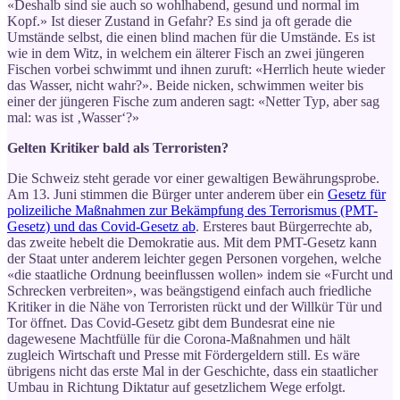
«Deshalb sind sie auch so wohlhabend, gesund und normal im
Kopf.» Ist dieser Zustand in Gefahr? Es sind ja oft gerade die
Umstände selbst, die einen blind machen für die Umstände. Es ist
wie in dem Witz, in welchem ein älterer Fisch an zwei jüngeren
Fischen vorbei schwimmt und ihnen zuruft: «Herrlich heute wieder
das Wasser, nicht wahr?». Beide nicken, schwimmen weiter bis
einer der jüngeren Fische zum anderen sagt: «Netter Typ, aber sag
mal: was ist ‚Wasser‘?»
Gelten Kritiker bald als Terroristen?
Die Schweiz steht gerade vor einer gewaltigen Bewährungsprobe.
Am 13. Juni stimmen die Bürger unter anderem über ein
Gesetz für
polizeiliche Maßnahmen zur Bekämpfung des Terrorismus (PMT-
Gesetz) und das Covid-Gesetz ab
. Ersteres baut Bürgerrechte ab,
das zweite hebelt die Demokratie aus. Mit dem PMT-Gesetz kann
der Staat unter anderem leichter gegen Personen vorgehen, welche
«die staatliche Ordnung beeinflussen wollen» indem sie «Furcht und
Schrecken verbreiten», was beängstigend einfach auch friedliche
Kritiker in die Nähe von Terroristen rückt und der Willkür Tür und
Tor öffnet. Das Covid-Gesetz gibt dem Bundesrat eine nie
dagewesene Machtfülle für die Corona-Maßnahmen und hält
zugleich Wirtschaft und Presse mit Fördergeldern still. Es wäre
übrigens nicht das erste Mal in der Geschichte, dass ein staatlicher
Umbau in Richtung Diktatur auf gesetzlichem Wege erfolgt.