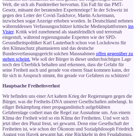
Welt, die sich als Paniktreiber hervortun. Ein Fall für das PMT-
Gesetz, mitsamt der beratenden Expertenriege? In der Schweiz ist
gegen den Leiter der Covid-Taskforce, Martin Ackermann,
inzwischen sogar Anzeige erhoben worden. In Deutschland nehmen
währenddessen Verfassungsschützer kritische Medienplattformen
ins
Visier
. Kritik wird zunehmend als staatsfeindlich und terrornah
eingestuft, während regierungsnahe Experten wie der SPD-
Gesundheitspolitiker Karl Lauterbach schon von Lockdowns für
den Klimaschutz phantasieren und das deutsche
Bundesverfassungsgericht solchen Massnahmen
offen gegenüber zu
stehen scheint.
Wie soll der Bürger in dieser undurchsichtigen Lage
noch den Überblick behalten und erkennen, dass die Gefahr für
seine Freiheit auch und gerade von einem Staat kommen kann, der
für sich in Anspruch nimmt, ihn gerade vor Gefahren zu schützen?
Hauptsache Freiheitsverlust
Wir befinden uns einer Art kaltem Krieg der Regierungen gegen die
Bürger, was die Freiheits-DNA unserer Gesellschaften anbelangt. In
eiliger Bekämpfung einer propagandistisch aufgeblähten
Gefahrenlage codiert man die Regel zur Ausnahme um. Aus einem
Klima der Freiheit wird so ein Klima der Freiheiten. Und wer sich
jetzt über den Plural freut, sei gewarnt. Denn eine Gesellschaft der
Freiheiten ist, wie schon der Ökonom und Sozialphilosoph Friedrich
August von Hayek gewarnt hat, eine Rückkehr in den Feudalismus,