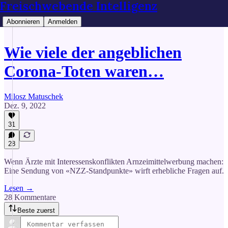
Freischwebende Intelligenz
Abonnieren
Anmelden
Wie viele der angeblichen
Corona-Toten waren…
Milosz Matuschek
Dez. 9, 2022
31
28
Wenn Ärzte mit Interessenskonflikten Arnzeimittelwerbung machen:
Eine Sendung von «NZZ-Standpunkte» wirft erhebliche Fragen auf.
Lesen →
28 Kommentare
Beste zuerst