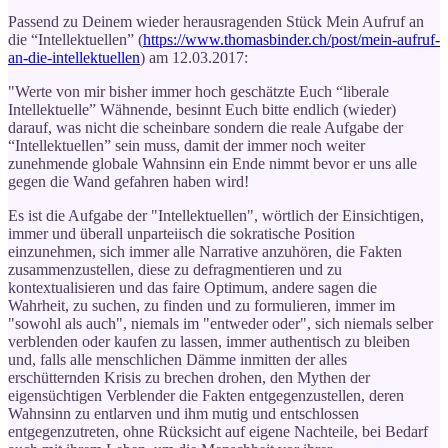
Passend zu Deinem wieder herausragenden Stück Mein Aufruf an
die “Intellektuellen” (
https://www.thomasbinder.ch/post/mein-aufruf-
an-die-intellektuellen
) am 12.03.2017:
"Werte von mir bisher immer hoch geschätzte Euch “liberale
Intellektuelle” Wähnende, besinnt Euch bitte endlich (wieder)
darauf, was nicht die scheinbare sondern die reale Aufgabe der
“Intellektuellen” sein muss, damit der immer noch weiter
zunehmende globale Wahnsinn ein Ende nimmt bevor er uns alle
gegen die Wand gefahren haben wird!
Es ist die Aufgabe der "Intellektuellen", wörtlich der Einsichtigen,
immer und überall unparteiisch die sokratische Position
einzunehmen, sich immer alle Narrative anzuhören, die Fakten
zusammenzustellen, diese zu defragmentieren und zu
kontextualisieren und das faire Optimum, andere sagen die
Wahrheit, zu suchen, zu finden und zu formulieren, immer im
"sowohl als auch", niemals im "entweder oder", sich niemals selber
verblenden oder kaufen zu lassen, immer authentisch zu bleiben
und, falls alle menschlichen Dämme inmitten der alles
erschütternden Krisis zu brechen drohen, den Mythen der
eigensüchtigen Verblender die Fakten entgegenzustellen, deren
Wahnsinn zu entlarven und ihm mutig und entschlossen
entgegenzutreten, ohne Rücksicht auf eigene Nachteile, bei Bedarf