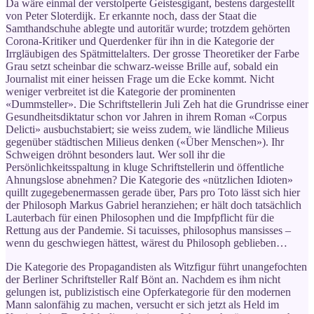
Da wäre einmal der verstolperte Geistesgigant, bestens dargestellt
von Peter Sloterdijk. Er erkannte noch, dass der Staat die
Samthandschuhe ablegte und autoritär wurde; trotzdem gehörten
Corona-Kritiker und Querdenker für ihn in die Kategorie der
Irrgläubigen des Spätmittelalters. Der grosse Theoretiker der Farbe
Grau setzt scheinbar die schwarz-weisse Brille auf, sobald ein
Journalist mit einer heissen Frage um die Ecke kommt. Nicht
weniger verbreitet ist die Kategorie der prominenten
«Dummsteller». Die Schriftstellerin Juli Zeh hat die Grundrisse einer
Gesundheitsdiktatur schon vor Jahren in ihrem Roman «Corpus
Delicti» ausbuchstabiert; sie weiss zudem, wie ländliche Milieus
gegenüber städtischen Milieus denken («Über Menschen»). Ihr
Schweigen dröhnt besonders laut. Wer soll ihr die
Persönlichkeitsspaltung in kluge Schriftstellerin und öffentliche
Ahnungslose abnehmen? Die Kategorie des «nützlichen Idioten»
quillt zugegebenermassen gerade über, Pars pro Toto lässt sich hier
der Philosoph Markus Gabriel heranziehen; er hält doch tatsächlich
Lauterbach für einen Philosophen und die Impfpflicht für die
Rettung aus der Pandemie. Si tacuisses, philosophus mansisses –
wenn du geschwiegen hättest, wärest du Philosoph geblieben…
Die Kategorie des Propagandisten als Witzfigur führt unangefochten
der Berliner Schriftsteller Ralf Bönt an. Nachdem es ihm nicht
gelungen ist, publizistisch eine Opferkategorie für den modernen
Mann salonfähig zu machen, versucht er sich jetzt als Held im