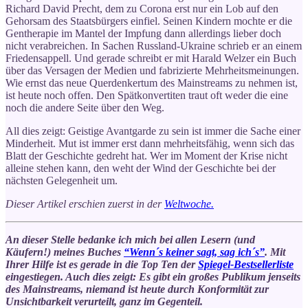
Richard David Precht, dem zu Corona erst nur ein Lob auf den
Gehorsam des Staatsbürgers einfiel. Seinen Kindern mochte er die
Gentherapie im Mantel der Impfung dann allerdings lieber doch
nicht verabreichen. In Sachen Russland-Ukraine schrieb er an einem
Friedensappell. Und gerade schreibt er mit Harald Welzer ein Buch
über das Versagen der Medien und fabrizierte Mehrheitsmeinungen.
Wie ernst das neue Querdenkertum des Mainstreams zu nehmen ist,
ist heute noch offen. Den Spätkonvertiten traut oft weder die eine
noch die andere Seite über den Weg.
All dies zeigt: Geistige Avantgarde zu sein ist immer die Sache einer
Minderheit. Mut ist immer erst dann mehrheitsfähig, wenn sich das
Blatt der Geschichte gedreht hat. Wer im Moment der Krise nicht
alleine stehen kann, den weht der Wind der Geschichte bei der
nächsten Gelegenheit um.
Dieser Artikel erschien zuerst in der
Weltwoche.
An dieser Stelle bedanke ich mich bei allen Lesern (und
Käufern!) meines Buches
“Wenn´s keiner sagt, sag ich´s”
. Mit
Ihrer Hilfe ist es gerade in die Top Ten der
Spiegel-Bestsellerliste
eingestiegen. Auch dies zeigt: Es gibt ein großes Publikum jenseits
des Mainstreams, niemand ist heute durch Konformität zur
Unsichtbarkeit verurteilt, ganz im Gegenteil.