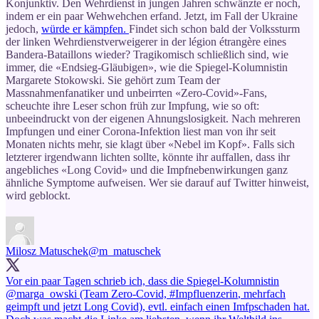
Konjunktiv. Den Wehrdienst in jungen Jahren schwänzte er noch,
indem er ein paar Wehwehchen erfand. Jetzt, im Fall der Ukraine
jedoch,
würde er kämpfen.
Findet sich schon bald der Volkssturm
der linken Wehrdienstverweigerer in der légion étrangère eines
Bandera-Bataillons wieder? Tragikomisch schließlich sind, wie
immer, die «Endsieg-Gläubigen», wie die Spiegel-Kolumnistin
Margarete Stokowski. Sie gehört zum Team der
Massnahmenfanatiker und unbeirrten «Zero-Covid»-Fans,
scheuchte ihre Leser schon früh zur Impfung, wie so oft:
unbeeindruckt von der eigenen Ahnungslosigkeit. Nach mehreren
Impfungen und einer Corona-Infektion liest man von ihr seit
Monaten nichts mehr, sie klagt über «Nebel im Kopf». Falls sich
letzterer irgendwann lichten sollte, könnte ihr auffallen, dass ihr
angebliches «Long Covid» und die Impfnebenwirkungen ganz
ähnliche Symptome aufweisen. Wer sie darauf auf Twitter hinweist,
wird geblockt.
Milosz Matuschek
@m_matuschek
Vor ein paar Tagen schrieb ich, dass die Spiegel-Kolumnistin
@marga_owski
(Team Zero-Covid,
#Impfluenzerin
, mehrfach
geimpft und jetzt Long Covid), evtl. einfach einen Imfpschaden hat.