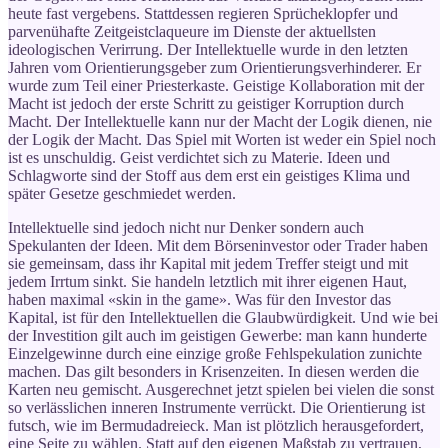
heute fast vergebens. Stattdessen regieren Sprücheklopfer und
parvenühafte Zeitgeistclaqueure im Dienste der aktuellsten
ideologischen Verirrung. Der Intellektuelle wurde in den letzten
Jahren vom Orientierungsgeber zum Orientierungsverhinderer. Er
wurde zum Teil einer Priesterkaste. Geistige Kollaboration mit der
Macht ist jedoch der erste Schritt zu geistiger Korruption durch
Macht. Der Intellektuelle kann nur der Macht der Logik dienen, nie
der Logik der Macht. Das Spiel mit Worten ist weder ein Spiel noch
ist es unschuldig. Geist verdichtet sich zu Materie. Ideen und
Schlagworte sind der Stoff aus dem erst ein geistiges Klima und
später Gesetze geschmiedet werden.
Intellektuelle sind jedoch nicht nur Denker sondern auch
Spekulanten der Ideen. Mit dem Börseninvestor oder Trader haben
sie gemeinsam, dass ihr Kapital mit jedem Treffer steigt und mit
jedem Irrtum sinkt. Sie handeln letztlich mit ihrer eigenen Haut,
haben maximal «skin in the game». Was für den Investor das
Kapital, ist für den Intellektuellen die Glaubwürdigkeit. Und wie bei
der Investition gilt auch im geistigen Gewerbe: man kann hunderte
Einzelgewinne durch eine einzige große Fehlspekulation zunichte
machen. Das gilt besonders in Krisenzeiten. In diesen werden die
Karten neu gemischt. Ausgerechnet jetzt spielen bei vielen die sonst
so verlässlichen inneren Instrumente verrückt. Die Orientierung ist
futsch, wie im Bermudadreieck. Man ist plötzlich herausgefordert,
eine Seite zu wählen. Statt auf den eigenen Maßstab zu vertrauen,