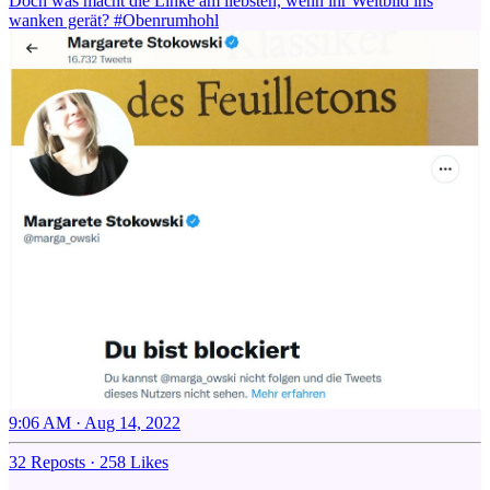
Doch was macht die Linke am liebsten, wenn ihr Weltbild ins
wanken gerät?
#Obenrumhohl
9:06 AM · Aug 14, 2022
32 Reposts
·
258 Likes