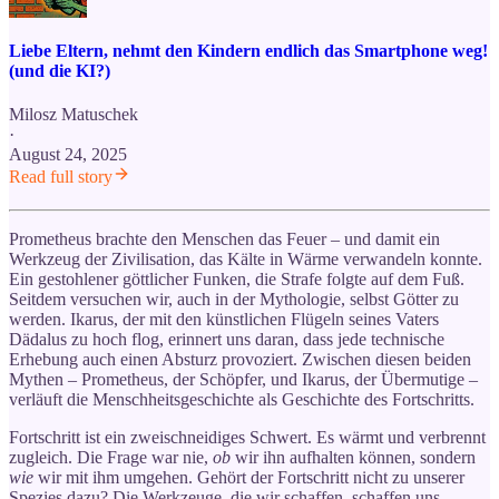
Liebe Eltern, nehmt den Kindern endlich das Smartphone weg!
(und die KI?)
Milosz Matuschek
·
August 24, 2025
Read full story
Prometheus brachte den Menschen das Feuer – und damit ein
Werkzeug der Zivilisation, das Kälte in Wärme verwandeln konnte.
Ein gestohlener göttlicher Funken, die Strafe folgte auf dem Fuß.
Seitdem versuchen wir, auch in der Mythologie, selbst Götter zu
werden. Ikarus, der mit den künstlichen Flügeln seines Vaters
Dädalus zu hoch flog, erinnert uns daran, dass jede technische
Erhebung auch einen Absturz provoziert. Zwischen diesen beiden
Mythen – Prometheus, der Schöpfer, und Ikarus, der Übermutige –
verläuft die Menschheitsgeschichte als Geschichte des Fortschritts.
Fortschritt ist ein zweischneidiges Schwert. Es wärmt und verbrennt
zugleich. Die Frage war nie,
ob
wir ihn aufhalten können, sondern
wie
wir mit ihm umgehen. Gehört der Fortschritt nicht zu unserer
Spezies dazu? Die Werkzeuge, die wir schaffen, schaffen uns