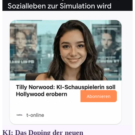
Götter. Die Neugier der Menschheit hat Google zur allwissenden
Instanz gemacht. Doch das Wissen selbst hat die Seiten gewechselt.
Wir fragen, Google antwortet – und wir vergessen, zu denken.
Unsere Smartphones sind längst
nicht
neutral. Sie sind bewusst so
gestaltet, uns süchtig zu machen. Steve Jobs wusste das – und hielt
seine eigenen Geräte von den eigenen Kindern fern.
Die große Frage ist immer: Was gibt uns Technologie – und was
nimmt sie uns? Letztlich hat alles seinen Preis.
Immer mehr von Ihnen lesen diese Publikation, doch nur ein
Bruchteil von Ihnen unterstützt mich aktiv mit Spenden oder einem
Abonnement. Wenn Sie wollen, dass meine Arbeit weitergeht, bin
ich für jede Unterstützung dankbar. Ich kann Ihnen auch manuell ein
Abo einrichten, wenn Sie lieber per
Überweisung
,
Paypal
oder
Bitcoin
bezahlen wollen:
kontakt@idw-europe.org
Abonnieren
Teilen
Einen Kommentar hinterlassen
KI: Das Doping der neuen