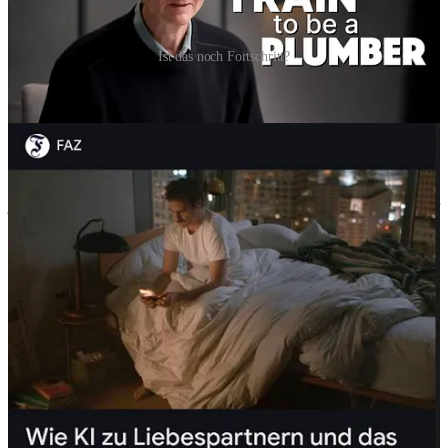
Ist das noch Fortschritt?
Das Spiel mit dem Feuer
Jeder technologische Sprung war ein Sprung ins Unbekannte. Die
Menschen fürchteten einst, die Geschwindigkeit der Eisenbahn
jenseits der 30 km/h werde ihre Organe zerstören, Ärzte warnten vor
„Gesundheitsgefahren durch übermäßige Beschleunigung“. Später
hieß es, Elektrizität mache nervös, Radioaktivität in der Zahnpasta
vitalisiere den Körper, Kokain im Wein (siehe das Modegetränk
“Vin Mariani”) mache produktiver. In Kinderbüchern der 50er
lernten Kinder, dass das “Atom” ihr Freund sei – die Propaganda
wurde von Tschernobyl eingeholt, und die Sandkästen vom
Geigerzähler.
Das Grundproblem des Umgangs mit KI ist nicht neu: Wir leben in
einer Welt, die auf Vertrauen in Technologie basiert, während wir sie
längst nicht mehr verstehen. Wir wissen nicht, was unsere Telefone
wirklich hören, was unsere Apps speichern, was unsere Daten mit
uns tun. Wir akzeptieren Cookies wie Opfergaben an unsichtbare