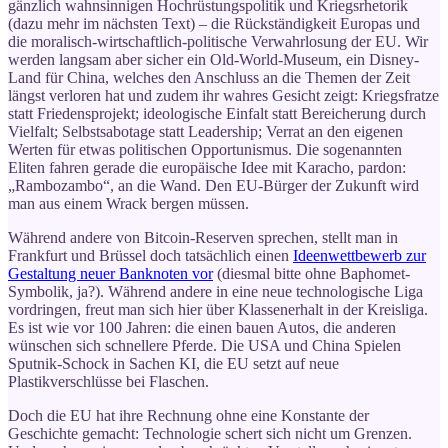
gänzlich wahnsinnigen Hochrüstungspolitik und Kriegsrhetorik
(dazu mehr im nächsten Text) – die Rückständigkeit Europas und
die moralisch-wirtschaftlich-politische Verwahrlosung der EU. Wir
werden langsam aber sicher ein Old-World-Museum, ein Disney-
Land für China, welches den Anschluss an die Themen der Zeit
längst verloren hat und zudem ihr wahres Gesicht zeigt: Kriegsfratze
statt Friedensprojekt; ideologische Einfalt statt Bereicherung durch
Vielfalt; Selbstsabotage statt Leadership; Verrat an den eigenen
Werten für etwas politischen Opportunismus. Die sogenannten
Eliten fahren gerade die europäische Idee mit Karacho, pardon:
„Rambozambo“, an die Wand. Den EU-Bürger der Zukunft wird
man aus einem Wrack bergen müssen.
Während andere von Bitcoin-Reserven sprechen, stellt man in
Frankfurt und Brüssel doch tatsächlich einen
Ideenwettbewerb zur
Gestaltung neuer Banknoten vor
(diesmal bitte ohne Baphomet-
Symbolik, ja?). Während andere in eine neue technologische Liga
vordringen, freut man sich hier über Klassenerhalt in der Kreisliga.
Es ist wie vor 100 Jahren: die einen bauen Autos, die anderen
wünschen sich schnellere Pferde. Die USA und China Spielen
Sputnik-Schock in Sachen KI, die EU setzt auf neue
Plastikverschlüsse bei Flaschen.
Doch die EU hat ihre Rechnung ohne eine Konstante der
Geschichte gemacht: Technologie schert sich nicht um Grenzen.