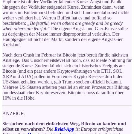
Euphorie ist oft der Vorläufer fallender Kurse. Angst und Panik
hingegen der Vorläufer steigender Kurse. Zumindest dann, wenn
wir uns im Bullenmarkt befinden und sich fundamental sonst nichts
weiter verändert hat. Warren Buffett hat es mal treffend so
beschrieben:
„Be fearful, when others are greedy and be greedy
when others are fearful.“
Die eigene Angst- und Gier-Kurve sollte
zu derjenigen der Masse immer disproportional verlaufen. Der
Hauptgegner ist nicht der Markt, sondern der eigene Angst-Gier-
Kreislauf.
Nach dem Crash im Februar ist Bitcoin jetzt bereit für die nächsten
Anstiege. Das Unsicherheitslevel ist hoch, das ist ideale Nahrung für
steigende Kurse. Zudem kündet sich ein historisches Ereignis an:
Bitcoin (und ein paar andere Kryptowährungen wie ETH, SOL,
XRP und ADA) sollen in Form einer Krypto-Reserve durch den
US-Staat gehalten werden, gab Trump soeben offiziell bekannt.
Mehrere US-Staaten arbeiten parallel an einem Prozess zur Bildung
bundesstaatlicher Kryptoreserven. Bitcoin schoss daraufhin über
10% in die Höhe.
ANZEIGE:
Sie suchen nach dem einfachsten Weg, Bitcoin zu kaufen und
selbst zu verwahren?
Die
Relai-App
ist Europas erfolgreichste