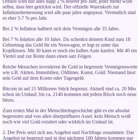
Offiiell wird nur alles napp 2 % teuerer pro Jahr, jeder merkt wohl
selbst, dass hier getrickst wird. Der offzielle Warenkorb zur
Inflationsbemessung wird alle paar jahre angepasst. Vermutlich sind
es eher 5-7 % pro Jahr.
Bei 2 % Inflation halbiert sich dein Vermögen alle 35 Jahre.
Bei 7 % Inlation alle 10 Jahre. Du schenkst deinem Kind zum 18
Geburtstag das Geld für ein Neuwagen, er legt es unter das
Kopfkissen. Mit 30 kann er noch ein halbes Auto kaufen. Mit 40 ein
Viertel und zur Rente dann einen satz Felgen.
Reiche Menschen investieren ihr Geld in begrenzte Vermögenswerte
wie z.B. Aktien, Immobilien, Oldtimer, Kunst, Gold. Niemand lässt
sein Geld auf dem Konto oder Tagesgeld.
Bitcoin ist auf 21 Millionen Stück begrenzt. Aktuell sind ca. 20 Mio
schon im Umlauf, bis ca. 2140 kommen mit jedem Block noch neue
hinzu.
Zum ersten Mal in der Menschheitsgeschichte gibt es ein absolut
begrenztes und von allen überprüfbares Asset. kein Mensch weiß
noch wie viel Gold existiert oder wirklich im Umlauf ist.
2. Der Preis setzt sich aus Angebot und Nachfrage zusammen. Das
Angebot ist begrenzt und in den nächsten 100 Jahren kommen nur