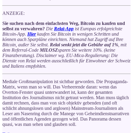
ANZEIGE:
Sie suchen nach dem einfachsten Weg, Bitcoin zu kaufen und
selbst zu verwahren?
Die
Relai-App
ist Europas erfolgreichste
Bitcoin-App.
Hier
kaufen Sie Bitcoin in wenigen Schritten und
können auch Sparpläne einrichten. Niemand hat Zugriff auf Ihre
Bitcoin, außer Sie selbst.
Relai senkt jetzt die Gebühr auf 1%
, mit
dem Referral-Code
MILOSZ
sparen Sie weitere 10%. (keine
Finanzberatung). Disclaimer wg. EU-Mica-Regulierung: Die
Dienste von Relai werden ausschließlich für Einwohner der Schweiz
und Italiens empfohlen.
Mediale Großmanipulation ist sichtbar geworden. Die Propaganda-
Matrix, wenn man so will. Das Verheerende daran: wenn das
Overton-Fenster quasi unterwandert ist, kann der gesamten
Institution des Journalismus nicht getraut werden. Man muss täglich
damit rechnen, dass man von sich objektiv gebenden (und oft
schlicht ahnungslosen und arglosen) Mainstream-Journalisten als
Leser am Nasenring durch die Manege von Geheimdienstnarrativen
und öffentlichen Agenden gezogen wird. Das Panorama dessen
quasi, was man sehen und glauben soll.