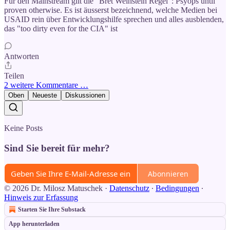
Für den Mainstream gilt die "Bret Weinstein Regel": Psyops until
proven otherwise. Es ist äusserst bezeichnend, welche Medien bei
USAID rein über Entwicklungshilfe sprechen und alles ausblenden,
das "too dirty even for the CIA" ist
Antworten
Teilen
2 weitere Kommentare …
Oben
Neueste
Diskussionen
Keine Posts
Sind Sie bereit für mehr?
Abonnieren
© 2026 Dr. Milosz Matuschek
·
Datenschutz
∙
Bedingungen
∙
Hinweis zur Erfassung
Starten Sie Ihre Substack
App herunterladen