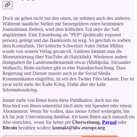
Doch sie geben nicht nur den einen, sie nehmen auch den anderen.
Während staatliche Stellen mit Steuergeldern einen bestimmten
Journalismus fördern, wird dem kritischen Teil aktiv der Saft
abgeklemmt. Eine Einordnung als “PEP” (politically exposed
person), genügt und das Bankkonto ist weg. So geschah es soeben
dem Kontrafunk. Der kritische Schweizer Autor Stefan Millius
wurde von seinem Verlag gecancelt. Anderen klemmt man die
Monetarisierung über YouTube ab (Snicklink). Wiederum andere
drangsaliert die Landesmedienanstalt etwas (Multipolar, Alexander
Wallasch). Beim nächsten gibt es eine Hausdurchsuchung. Dass
Regierung und Dienste massiv auch in die Social Media
Kommunikation eingriffen, ist seit den Twitter Files bekannt. Das ist
zwar nicht mehr der Kalte Krieg. Dafür aber der kalte
Informationskrieg.
Immer mehr von Ihnen lesen diese Publikation, doch nur ein
Bruchteil von Ihnen unterstützt mich aktiv mit Spenden oder einem
Abonnement. Wenn Sie wollen, dass meine Arbeit weitergeht, bin
ich für jede Unterstützung dankbar. Ich kann Ihnen auch manuell ein
Abo einrichten, wenn Sie lieber per
Überweisung
,
Paypal
oder
Bitcoin
bezahlen wollen:
kontakt@idw-europe.org