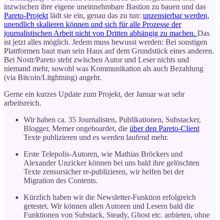
inzwischen ihre eigene uneinnehmbare Bastion zu bauen und das
Pareto-Projekt
lädt sie ein, genau das zu tun:
unzensierbar werden,
unendlich skalieren können und sich für alle Prozesse der
journalistischen Arbeit nicht von Dritten abhängig zu machen.
Das
ist jetzt alles möglich. Jedem muss bewusst werden: Bei sonstigen
Plattformen baut man sein Haus auf dem Grundstück eines anderen.
Bei Nostr/Pareto steht zwischen Autor und Leser nichts und
niemand mehr, sowohl was Kommunikation als auch Bezahlung
(via Bitcoin/Litghtning) angeht.
Gerne ein kurzes Update zum Projekt, der Januar war sehr
arbeitsreich.
Wir haben ca. 35 Journalisten, Publikationen, Substacker,
Blogger, Memer ongeboardet, die
über den Pareto-Client
Texte publizieren und es werden laufend mehr.
Erste Telepolis-Autoren, wie Mathias Bröckers und
Alexander Unzicker können bei uns bald ihre gelöschten
Texte zensursicher re-publizieren, wir helfen bei der
Migration des Contents.
Kürzlich haben wir die Newsletter-Funktion erfolgreich
getestet. Wir können allen Autoren und Lesern bald die
Funktionen von Substack, Steady, Ghost etc. anbieten, ohne