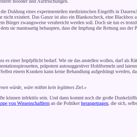
mehrere Booster und Auffrischungen.
die Duldung eines experimentellen medizinischen Eingriffs in Dauersch
r nicht existiert. Das Ganze ist also ein Blankoscheck, eine Blackbox 
dem Bürger zwangsweise verabreicht werden soll. Doch sie tun es trotzde
dem sie mantraartig behaupten, dass die Impfung die Rettung aus der Pa
 es einer Impfpflicht bedarf. Wie sie das anstellen wollen, darf als Rä
ntationspirouetten, präpotent autosuggestiver Hohlformeln und laienm
elbst einem Kranken kann keine Behandlung aufgedrängt werden, das gi
enen würde, wäre mithin kein legitimes Ziel.»
mpfte können infektiös sein. Und dann kommt noch die große Dunkelzif
ppe von Wissenschaftlern
an die Politiker
herangetragen
, die sich, sel