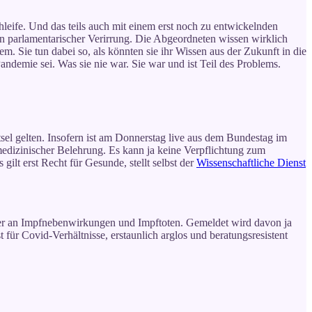
leife. Und das teils auch mit einem erst noch zu entwickelnden
an parlamentarischer Verirrung. Die Abgeordneten wissen wirklich
m. Sie tun dabei so, als könnten sie ihr Wissen aus der Zukunft in die
ndemie sei. Was sie nie war. Sie war und ist Teil des Problems.
tsel gelten. Insofern ist am Donnerstag live aus dem Bundestag im
edizinischer Belehrung. Es kann ja keine Verpflichtung zum
lt erst Recht für Gesunde, stellt selbst der
Wissenschaftliche Dienst
fer an Impfnebenwirkungen und Impftoten. Gemeldet wird davon ja
bst für Covid-Verhältnisse, erstaunlich arglos und beratungsresistent