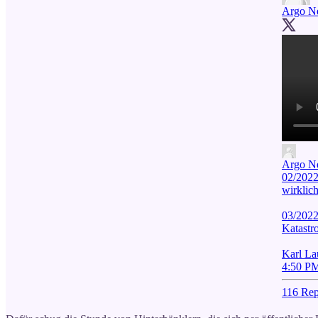
Argo N
Argo N
02/2022
wirklich
03/2022:
Katastro
Karl La
4:50 PM
116 Rep