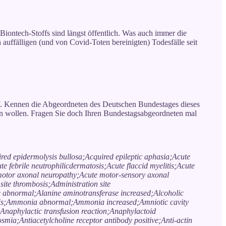
 Biontech-Stoffs sind längst öffentlich. Was auch immer die
uffälligen (und von Covid-Toten bereinigten) Todesfälle seit
f. Kennen die Abgeordneten des Deutschen Bundestages dieses
ln wollen. Fragen Sie doch Ihren Bundestagsabgeordneten mal
ired epidermolysis bullosa;Acquired epileptic aphasia;Acute
te febrile neutrophilicdermatosis;Acute flaccid myelitis;Acute
motor axonal neuropathy;Acute motor-sensory axonal
site thrombosis;Administration site
e abnormal;Alanine aminotransferase increased;Alcoholic
nosis;Ammonia abnormal;Ammonia increased;Amniotic cavity
naphylactic transfusion reaction;Anaphylactoid
ia;Antiacetylcholine receptor antibody positive;Anti-actin