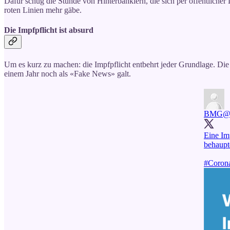
Dafür schug die Stunde von Hinterbänklern, die sich per öffentlicher
roten Linien mehr gäbe.
Die Impfpflicht ist absurd
Um es kurz zu machen: die Impfpflicht entbehrt jeder Grundlage. Di
einem Jahr noch als «Fake News» galt.
BMG
@
Eine Im
behaupte
#Corona