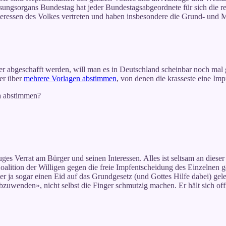
sungsorgans Bundestag hat jeder Bundestagsabgeordnete für sich die rech
teressen des Volkes vertreten und haben insbesondere die Grund- und 
abgeschafft werden, will man es in Deutschland scheinbar noch mal g
er über
mehrere Vorlagen abstimmen
, von denen die krasseste eine Impf
a abstimmen?
es Verrat am Bürger und seinen Interessen. Alles ist seltsam an dieser 
oalition der Willigen gegen die freie Impfentscheidung des Einzelnen
r ja sogar einen Eid auf das Grundgesetz (und Gottes Hilfe dabei) gele
enden», nicht selbst die Finger schmutzig machen. Er hält sich offizi