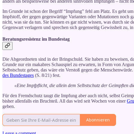
anders als beispielsweise bei anderen sinnvollen Impfungen – nicht 
Im Grunde ist schon der Begriff “Impfung” fehl am Platz. Es geht um 
Impfstoff, der gegen gegenwärtige Varianten oder Mutationen noch ga
nicht, was sie da tun. Sie können es gar nicht wissen, was durch sie 
Gegenwart verlagern und sprechen sich gegenseitig Gewissheit zu, in 
Beratungsresistenz im Bundestag
Die Abgeordneten sind in der Bringschuld. Sie haben zu beweisen, dass
Grunde nur ein makabres Schauspiel zu erwarten, in Form von Argume
Selbstschutz geben, das wäre ein Verstoß gegen die Menschenwürde. S
des Bundestages
(S. 8/21) fest.
«Eine Impfpflicht, die allein dem Selbstschutz der Geimpften di
Für den Fremdschutz taugt die Impfung aber auch nicht, selbst Gei
bisher allenfalls ein Bruchteil. All das wird seit Wochen von einer
Gru
geben.
Abonnieren
Leave a comment