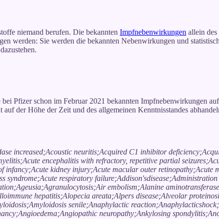
stoffe niemand berufen. Die bekannten
Impfnebenwirkungen
allein des
en werden: Sie werden die bekannten Nebenwirkungen und statistisch a
dazustehen.
e bei Pfizer schon im Februar 2021 bekannten Impfnebenwirkungen au
t auf der Höhe der Zeit und des allgemeinen Kenntnisstandes abhande
ase increased;Acoustic neuritis;Acquired C1 inhibitor deficiency;Acqu
tis;Acute encephalitis with refractory, repetitive partial seizures;Acu
 infancy;Acute kidney injury;Acute macular outer retinopathy;Acute 
ss syndrome;Acute respiratory failure;Addison'sdisease;Administration 
sation;Ageusia;Agranulocytosis;Air embolism;Alanine aminotransferas
lloimmune hepatitis;Alopecia areata;Alpers disease;Alveolar protei
dosis;Amyloidosis senile;Anaphylactic reaction;Anaphylacticshock;A
ancy;Angioedema;Angiopathic neuropathy;Ankylosing spondylitis;Anosm