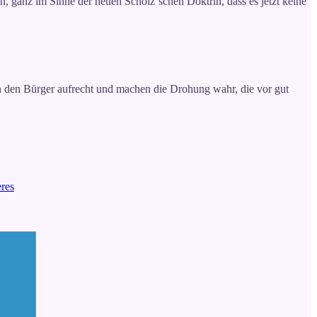
n, ganz im Sinne der neuen Scholz´schen Doktrin, dass es jetzt keine
n den Bürger aufrecht und machen die Drohung wahr, die vor gut
eres