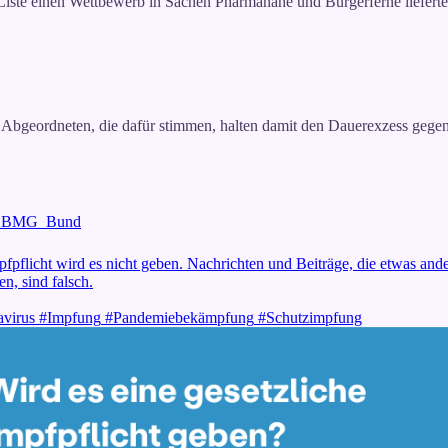
 Liste einen Wettbewerb in Sachen Pharmanähe und Bürgerferne lieferte
e Abgeordneten, die dafür stimmen, halten damit den Dauerexzess gege
BMG_Bund
pfpflicht wird es nicht geben. Nachrichten und Beiträge, die etwas and
n, sind falsch.
virus
#Impfung
#Pandemiebekämpfung
#Schutzimpfung