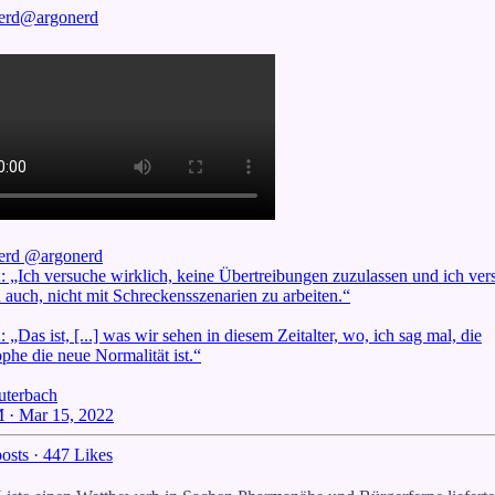
erd
@argonerd
erd
@argonerd
: „Ich versuche wirklich, keine Übertreibungen zuzulassen und ich ver
 auch, nicht mit Schreckensszenarien zu arbeiten.“
 „Das ist, [...] was wir sehen in diesem Zeitalter, wo, ich sag mal, die
phe die neue Normalität ist.“
uterbach
 · Mar 15, 2022
osts
·
447 Likes