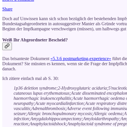
Share
Doch auf Unwissen kann sich schon bezüglich der bestehenden Impf
Bundestagsabgeordneten in autosuggestiver Manier als Gründe vortrag
Beginn der Impfkampagne verschweigen (müssen), um halbwegs gut 
Weiß Ihr Abgeordneter Bescheid?
Das brisanteste Dokument
«5.3.6 postmarketing-experience»
führt di
Dokument? Sie müssten es kennen, wenn sie die Frage der Impfpflich
danach.
Ich zitiere einfach mal ab S. 30:
1p36 deletion syndrome;2-Hydroxyglutaric aciduria;5'nucleotid
cutaneous lupus erythematosus;Acute disseminated encephalomyeli
haemorrhagic leukoencephalitis;Acute haemorrhagic oedema of
neuropathy;Acute myocardialinfarction;Acute respiratory distre
vasculitis;Adrenalthrombosis;Adverse event following immuni
seizure;Allergic bronchopulmonary mycosis;Allergic oedema;A
infection;Amygdalohippocampectomy;Amyloidarthropathy;Amyloi
reaction;Anaphylactoidshock;Anaphylactoid syndrome of pregn