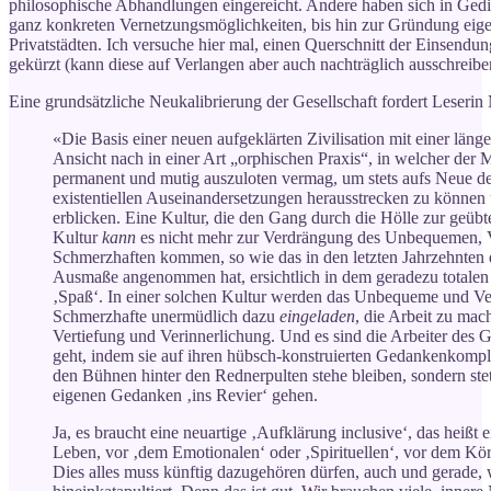
philosophische Abhandlungen eingereicht. Andere haben sich in Gedi
ganz konkreten Vernetzungsmöglichkeiten, bis hin zur Gründung eige
Privatstädten. Ich versuche hier mal, einen Querschnitt der Einsend
gekürzt (kann diese auf Verlangen aber auch nachträglich ausschreibe
Eine grundsätzliche Neukalibrierung der Gesellschaft fordert Leserin 
«Die Basis einer neuen aufgeklärten Zivilisation mit einer länge
Ansicht nach in einer Art „orphischen Praxis“, in welcher der
permanent und mutig auszuloten vermag, um stets aufs Neue d
existentiellen Auseinandersetzungen herausstrecken zu können
erblicken. Eine Kultur, die den Gang durch die Hölle zur geübte
Kultur
kann
es nicht mehr zur Verdrängung des Unbequemen, 
Schmerzhaften kommen, so wie das in den letzten Jahrzehnten d
Ausmaße angenommen hat, ersichtlich in dem geradezu totalen 
‚Spaß‘. In einer solchen Kultur werden das Unbequeme und Ve
Schmerzhafte unermüdlich dazu
eingeladen
, die Arbeit zu mach
Vertiefung und Verinnerlichung. Und es sind die Arbeiter des
geht, indem sie auf ihren hübsch-konstruierten Gedankenkomple
den Bühnen hinter den Rednerpulten stehe bleiben, sondern stet
eigenen Gedanken ‚ins Revier‘ gehen.
Ja, es braucht eine neuartige ‚Aufklärung inclusive‘, das heiß
Leben, vor ‚dem Emotionalen‘ oder ‚Spirituellen‘, vor dem Kör
Dies alles muss künftig dazugehören dürfen, auch und gerade