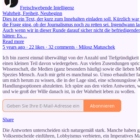
Freischwebende Intelligenz
Wahrheit, Freiheit, Neubeginn
Dies ist ein Text, der kurz zum Innehalten einladen soll. Kürzlich war
die Frage ging, ob der Journalismus noch zu retten sei. Irgendwann l
Auch wenn wir in dieser Runde darauf sicher nicht die befriedigende
hätten: Es…
Read more
5 years ago · 22 likes · 32 comments · Milosz Matuschek
Ich bin zuerst einmal überwältigt von der Anzahl und Tiefgründigkei
einen kleinen Teil davon wiedergeben. Aus vielen Zusendungen sprich
Wissenschaft, die Medien (ganz besonders häufig) sowie die lieben M
Spezies Mensch. Auch mir geht es manchmal so. Umso erbaulicher fand
um mich herum zu wissen, die in der Lage sind, eine schonungslose An
Handlungsoptionen abzuleiten. Ich spüre aus den vielen Antworten, wie
und wie groß der Wille danach ist, in der Wahrheit leben zu wollen.
Abonnieren
Share
Die Antworten unterscheiden sich naturgemäß stark. Manche haben g
Volksentscheide einführen, Lobbyismus verbieten, ein Imperatives Man