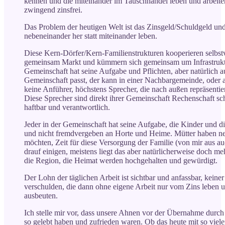
kennen und die miteinander im Tauschhandel leben und arbeiten
zwingend zinsfrei.
Das Problem der heutigen Welt ist das Zinsgeld/Schuldgeld un
nebeneinander her statt miteinander leben.
Diese Kern-Dörfer/Kern-Familienstrukturen kooperieren selbst
gemeinsam Markt und kümmern sich gemeinsam um Infrastruktur
Gemeinschaft hat seine Aufgabe und Pflichten, aber natürlich a
Gemeinschaft passt, der kann in einer Nachbargemeinde, oder 
keine Anführer, höchstens Sprecher, die nach außen repräsent
Diese Sprecher sind direkt ihrer Gemeinschaft Rechenschaft sch
haftbar und verantwortlich.
Jeder in der Gemeinschaft hat seine Aufgabe, die Kinder und d
und nicht fremdvergeben an Horte und Heime. Mütter haben ne
möchten, Zeit für diese Versorgung der Familie (von mir aus 
drauf einigen, meistens liegt das aber natürlicherweise doch m
die Region, die Heimat werden hochgehalten und gewürdigt.
Der Lohn der täglichen Arbeit ist sichtbar und anfassbar, kein
verschulden, die dann ohne eigene Arbeit nur vom Zins leben u
ausbeuten.
Ich stelle mir vor, dass unsere Ahnen vor der Übernahme durch 
so gelebt haben und zufrieden waren. Ob das heute mit so vie