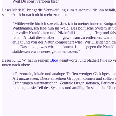
Weil Du sonst verloren bist.”
Leser Mark K. bringt die Verzweiflung zum Ausdruck, die ihn befällt
seiner Ansicht nach nicht mehr zu retten.
“Mittlerweile bin ich soweit, dass ich in meiner inneren Emigr
Waldgänger, ich lebe nun im Wald. Das politische System ist 
der voller Krankheiten und Pilzbefall ist, nicht gepflegt und fa
retten. Anstatt diesen aber nun gewaltsam zu entfernen, warte ic
erliegt und von der Natur kompostiert wird. Wir Dissidenten tr
uns. Das einzige was wir tun können, ist uns gegen die Krank
stattdessen etwas neues gedeihen lassen.”
Leser K. E. W. hat in seinem
Blog
geantwortet und plädiert (wie so vi
unten nach oben:
«Dezentrale, lokale und analoge Treffen weniger Gleichgesinnte
Art umzusetzen. Diese einzelnen Gruppen können und sollten s
Erfahrungen auszutauschen. Zentrale Organisationen, Parteien 
meiden, da sie Teil des Systems und anfällig für staatliche Ü