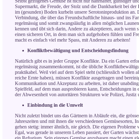
Selbst gezogenes Gemüse ist nicht nur nahrhafter, günstiger 
Supermarkt, die Freude, der Stolz und die Dankbarkeit bei der
im (gesunden) Boden kurbeln unsere Serotoninproduktion an. Di
Verbindung, die über das Freundschaftliche hinaus- und ins Fa
regelmässig und somit zwangsläufig in allen möglichen Launen tr
kennen und übt sich darin, Andere zu akzeptieren, auch wenn 
einen sicheren Ort, in dem man sich aufgehoben fühlen und Fr
macht es einfach viel mehr Spass, mit Anderen zu arbeiten!
Konfliktbewältigung und Entscheidungsfindung
Natürlich gibt es in jeder Gruppe Konflikte. Da ein Garten erfo
regelmässig zusammenkommt, ist die übliche Konfliktbewältigu
praktikabel. Weil viel auf dem Spiel steht (schliesslich wollen a
reiche Ernte haben), müssen Konflikte ausgetragen und bereini
Kommunikation und Akzeptanz zu arbeiten, ist daher unabdingli
Spielfeld, auf dem man ausprobieren kann, Entscheidungen in e
der Abwesenheit von autoritären Strukturen wie Polizei, Justiz 
Einbindung in die Umwelt
Nicht zuletzt bindet uns das Gärtnern in Abläufe ein, die grösser
Jahreszeiten und mit ihnen die verschiedenen Gemüsesorten,
gehen stetig: immer ähnlich, nie gleich. Die eigenen Probleme w
Egal, was gerade in unserem Leben passiert, der Garten wächst
ein Refugium. Sein eigenes Gemüse anzubauen macht einen gle