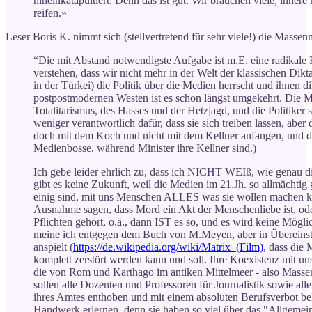
hineinkatapultiert. Denn das ist gut. Wir brauchen viele, inner
reifen.»
Leser Boris K. nimmt sich (stellvertretend für sehr viele!) die Massen
“Die mit Abstand notwendigste Aufgabe ist m.E. eine radikal
verstehen, dass wir nicht mehr in der Welt der klassischen Dikt
in der Türkei) die Politik über die Medien herrscht und ihnen dik
postpostmodernen Westen ist es schon längst umgekehrt. Die M
Totalitarismus, des Hasses und der Hetzjagd, und die Politiker 
weniger verantwortlich dafür, dass sie sich treiben lassen, a
doch mit dem Koch und nicht mit dem Kellner anfangen, und di
Medienbosse, während Minister ihre Kellner sind.)
Ich gebe leider ehrlich zu, dass ich NICHT WEIß, wie genau di
gibt es keine Zukunft, weil die Medien im 21.Jh. so allmächtig 
einig sind, mit uns Menschen ALLES was sie wollen machen k
Ausnahme sagen, dass Mord ein Akt der Menschenliebe ist, ode
Pflichten gehört, o.ä., dann IST es so, und es wird keine Mögl
meine ich entgegen dem Buch von M.Meyen, aber in Übereins
anspielt (
https://de.wikipedia.org/wiki/Matrix_(Film)
, dass die 
komplett zerstört werden kann und soll. Ihre Koexistenz mit un
die von Rom und Karthago im antiken Mittelmeer - also Massen
sollen alle Dozenten und Professoren für Journalistik sowie al
ihres Amtes enthoben und mit einem absoluten Berufsverbot bel
Handwerk erlernen, denn sie haben so viel über das "Allgemein