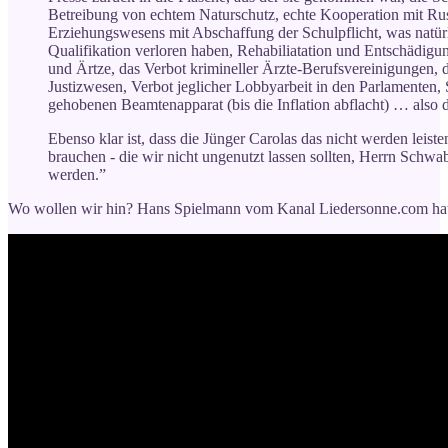
Betreibung von echtem Naturschutz, echte Kooperation mit Rus
Erziehungswesens mit Abschaffung der Schulpflicht, was natürl
Qualifikation verloren haben, Rehabiliatation und Entschädigu
und Ärtze, das Verbot krimineller Ärzte-Berufsvereinigungen, 
Justizwesen, Verbot jeglicher Lobbyarbeit in den Parlamenten,
gehobenen Beamtenapparat (bis die Inflation abflacht) … also da 
Ebenso klar ist, dass die Jünger Carolas das nicht werden leist
brauchen - die wir nicht ungenutzt lassen sollten, Herrn Schwa
werden.”
Wo wollen wir hin? Hans Spielmann vom Kanal Liedersonne.com hat ei