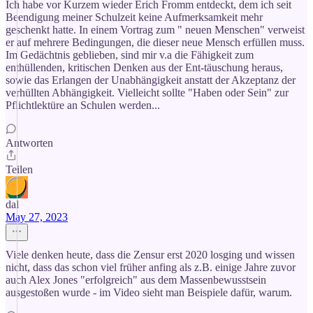
Ich habe vor Kurzem wieder Erich Fromm entdeckt, dem ich seit
Beendigung meiner Schulzeit keine Aufmerksamkeit mehr
geschenkt hatte. In einem Vortrag zum " neuen Menschen" verweist
er auf mehrere Bedingungen, die dieser neue Mensch erfüllen muss.
Im Gedächtnis geblieben, sind mir v.a die Fähigkeit zum
enthüllenden, kritischen Denken aus der Ent-täuschung heraus,
sowie das Erlangen der Unabhängigkeit anstatt der Akzeptanz der
verhüllten Abhängigkeit. Vielleicht sollte "Haben oder Sein" zur
Pflichtlektüre an Schulen werden...
Antworten
Teilen
dal
May 27, 2023
Viele denken heute, dass die Zensur erst 2020 losging und wissen
nicht, dass das schon viel früher anfing als z.B. einige Jahre zuvor
auch Alex Jones "erfolgreich" aus dem Massenbewusstsein
ausgestoßen wurde - im Video sieht man Beispiele dafür, warum.