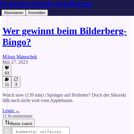
Freischwebende Intelligenz
Abonnieren
Anmelden
Wer gewinnt beim Bilderberg-
Bingo?
Milosz Matuschek
Mai 27, 2023
68
11
3
Watch now (139 min) | Springer auf Hofreiter? Doch der Sikorski
fällt auch nicht weit vom Applebaum.
Lesen →
11 Kommentare
Beste zuerst