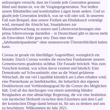
aufzuzeigen versucht, dass im Grunde jede Generation genauso
blind und dumm ist, wie die Vorgängergeneration. Nur heißen
unsere Blindstellen und komfortablen Lügen heute anders. Und so
glaubt jede Generation letztlich, was sie will oder soll. In unserem
Fall zum Beispiel, dass unsere Freiheit am Hindukusch verteidigt
wird, niemand die Absicht hat, Smartphones zur
Massenüberwachung zu nutzen und Lebensversicherungen eine
prima Altersvorsorge darstellen – in Deutschland gibt es davon mehr
als Einwohner. Oder ganz neu: Dass man eine
„Jahrhundertpandemie“ ohne nennenswerte Übersterblichkeit haben
kann.
Corona ist gerade ein überfälliger Augenöffner, wenngleich ein
brutaler. Durch Corona werden die morschen Fundamente unseres
Gemeinwesens gnadenlos sichtbar. Die Fassade bröckelt. Was zum
Vorschein kommt, war schon davor existent und hässlich: Eine
Demokratie auf Schwundstufe; eine an die Wand gefahrene
Wirtschaft, die mit viel Liquidität künstlich am Leben erhalten wird;
eine Priesterkaste an Intellektuellen, die beharrlich den eigenen
Denkhorizont und Verblendungsgrad für die Grenze des Möglichen
hält. Und all das durchzogen von einem untertänig blinden
Restglauben an eine allmächtige Regierung, die wie eine Institution
von mystischer Herkunft zwischen dem Einzelnen und dem Lauf
der kosmischen Dinge damit betraut ist, für uns zu denken und uns
zu beschützen. Willkommen im Jahr 2021.