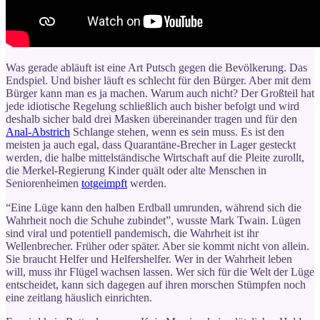
Was gerade abläuft ist eine Art Putsch gegen die Bevölkerung. Das
Endspiel. Und bisher läuft es schlecht für den Bürger. Aber mit dem
Bürger kann man es ja machen. Warum auch nicht? Der Großteil hat
jede idiotische Regelung schließlich auch bisher befolgt und wird
deshalb sicher bald drei Masken übereinander tragen und für den
Anal-Abstrich
Schlange stehen, wenn es sein muss. Es ist den
meisten ja auch egal, dass Quarantäne-Brecher in Lager gesteckt
werden, die halbe mittelständische Wirtschaft auf die Pleite zurollt,
die Merkel-Regierung Kinder quält oder alte Menschen in
Seniorenheimen
totgeimpft
werden.
“Eine Lüge kann den halben Erdball umrunden, während sich die
Wahrheit noch die Schuhe zubindet”, wusste Mark Twain. Lügen
sind viral und potentiell pandemisch, die Wahrheit ist ihr
Wellenbrecher. Früher oder später. Aber sie kommt nicht von allein.
Sie braucht Helfer und Helfershelfer. Wer in der Wahrheit leben
will, muss ihr Flügel wachsen lassen. Wer sich für die Welt der Lüge
entscheidet, kann sich dagegen auf ihren morschen Stümpfen noch
eine zeitlang häuslich einrichten.