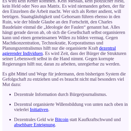
Es wird kein Retter kommen. Kein Messias, kein plötzlicher Held,
kein Held oder Neo aus Matrix. Es wird niemanden geben, der für
den Einzelnen die Arbeit macht. Wer sich als Retter andient, will
betrügen. Staatsgläubigkeit und Gehorsam führen ebenso in den
Ruin, wie der blinde Glaube an den Fortschritt, den Charles
Baudelaire einmal die „Ideologie der Faulen“ genannt hat. Alles
hängt gerade davon ab, ob sich die Gesellschaft selbst organisieren
kann und einen gemeinsamen Willen zu bilden vermag. Gegen
Machtkonzentration, Technokratie, Korporatismus und
Planungszentralismus hilft nur die organisierte Kraft
dezentral
agierender Individuen
. Es wird Zeit, dass der Bürger die Strukturen
seiner Lebenswelt selbst in die Hand nimmt. Gegen korrupte
Regierungen hilft nur, daran zu arbeiten, unregierbar zu werden.
Es gibt Mittel und Wege für jedermann, dem bisherigen System die
Gefolgschaft zu entziehen und es braucht nicht mal besonders viel
Mut dazu:
Dezentrale Information durch Bürgerjournalismus.
Dezentral organisierte Willensbildung von unten nach oben in
vielerlei
Initiativen
.
Dezentrales Geld wie
Bitcoin
statt Kaufkraftschwund und
absehbare Enteignung
.