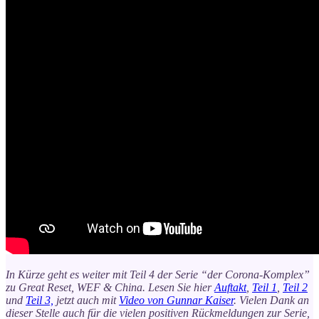
In Kürze geht es weiter mit Teil 4 der Serie “der Corona-Komplex”
zu Great Reset, WEF & China. Lesen Sie hier
Auftakt
,
Teil 1
,
Teil 2
und
Teil 3,
jetzt auch mit
Video von Gunnar Kaiser
. Vielen Dank an
dieser Stelle auch für die vielen positiven Rückmeldungen zur Serie,