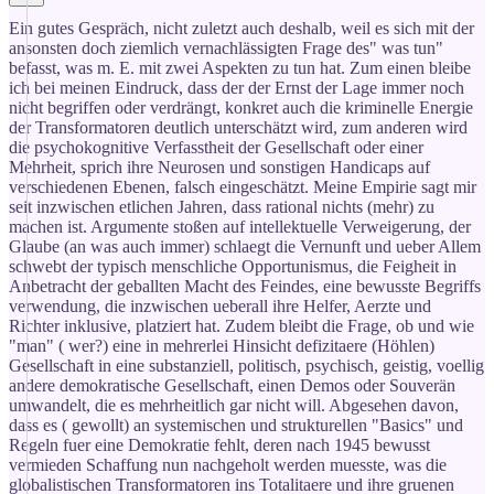
Ein gutes Gespräch, nicht zuletzt auch deshalb, weil es sich mit der
ansonsten doch ziemlich vernachlässigten Frage des" was tun"
befasst, was m. E. mit zwei Aspekten zu tun hat. Zum einen bleibe
ich bei meinen Eindruck, dass der der Ernst der Lage immer noch
nicht begriffen oder verdrängt, konkret auch die kriminelle Energie
der Transformatoren deutlich unterschätzt wird, zum anderen wird
die psychokognitive Verfasstheit der Gesellschaft oder einer
Mehrheit, sprich ihre Neurosen und sonstigen Handicaps auf
verschiedenen Ebenen, falsch eingeschätzt. Meine Empirie sagt mir
seit inzwischen etlichen Jahren, dass rational nichts (mehr) zu
machen ist. Argumente stoßen auf intellektuelle Verweigerung, der
Glaube (an was auch immer) schlaegt die Vernunft und ueber Allem
schwebt der typisch menschliche Opportunismus, die Feigheit in
Anbetracht der geballten Macht des Feindes, eine bewusste Begriffs
verwendung, die inzwischen ueberall ihre Helfer, Aerzte und
Richter inklusive, platziert hat. Zudem bleibt die Frage, ob und wie
"man" ( wer?) eine in mehrerlei Hinsicht defizitaere (Höhlen)
Gesellschaft in eine substanziell, politisch, psychisch, geistig, voellig
andere demokratische Gesellschaft, einen Demos oder Souverän
umwandelt, die es mehrheitlich gar nicht will. Abgesehen davon,
dass es ( gewollt) an systemischen und strukturellen "Basics" und
Regeln fuer eine Demokratie fehlt, deren nach 1945 bewusst
vermieden Schaffung nun nachgeholt werden muesste, was die
globalistischen Transformatoren ins Totalitaere und ihre gruenen