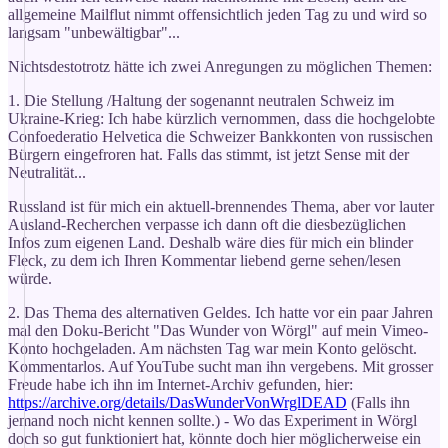
allgemeine Mailflut nimmt offensichtlich jeden Tag zu und wird so
langsam "unbewältigbar"...
Nichtsdestotrotz hätte ich zwei Anregungen zu möglichen Themen:
1. Die Stellung /Haltung der sogenannt neutralen Schweiz im
Ukraine-Krieg: Ich habe kürzlich vernommen, dass die hochgelobte
Confoederatio Helvetica die Schweizer Bankkonten von russischen
Bürgern eingefroren hat. Falls das stimmt, ist jetzt Sense mit der
Neutralität...
Russland ist für mich ein aktuell-brennendes Thema, aber vor lauter
Ausland-Recherchen verpasse ich dann oft die diesbezüglichen
Infos zum eigenen Land. Deshalb wäre dies für mich ein blinder
Fleck, zu dem ich Ihren Kommentar liebend gerne sehen/lesen
würde.
2. Das Thema des alternativen Geldes. Ich hatte vor ein paar Jahren
mal den Doku-Bericht "Das Wunder von Wörgl" auf mein Vimeo-
Konto hochgeladen. Am nächsten Tag war mein Konto gelöscht.
Kommentarlos. Auf YouTube sucht man ihn vergebens. Mit grosser
Freude habe ich ihn im Internet-Archiv gefunden, hier:
https://archive.org/details/DasWunderVonWrglDEAD
(Falls ihn
jemand noch nicht kennen sollte.) - Wo das Experiment in Wörgl
doch so gut funktioniert hat, könnte doch hier möglicherweise ein