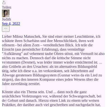
Teilen
Judith
Sep 4, 2022
Lieber Milosz Matuschek, Sie sind einer meiner Leuchttürme, ich
schätzte ihren Scharfsinn und ihre Menschlichkeit, ihren weit
offenem - bei allem Zorn – versöhnlichen Blick. Ich teile die
Einsicht (aus persönlicher Erfahrung), dass vernünftige
"Aufklärung" auf vehement taube Ohren stösst, mit Vernunft ist also
nichts zu machen. Dennoch darf die kritische Stimme nicht
verstummen (Desmet), was leider immer wieder ernüchternd ist. ...
also Grübeln an den Ursachen: als im alternativen Bildungsfeld
tätig, sehe ich diese u.a. im verkorsksten, seit Jahrzehnten auf
Abwege geratensen Bildungssystem (Gunnar weiss da ein Lied zu
singen), das den inneren Kompasse eines jeden Wesens über die
Jahre zuverlässig zerstört.
Könnte also ein Thema sein. Und ... dann noch die ganz
ursächlichen Verletzungen vor, während der Schwangerschaft, bei
der Geburt und danach. Hierzu einen Link zu einem sehr weisen
Praktiker, der darüber auch viel geschreiben und nachgedacht hat.