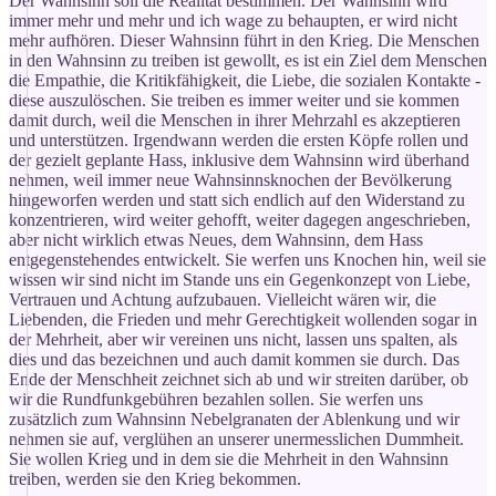
Der Wahnsinn soll die Realität bestimmen. Der Wahnsinn wird
immer mehr und mehr und ich wage zu behaupten, er wird nicht
mehr aufhören. Dieser Wahnsinn führt in den Krieg. Die Menschen
in den Wahnsinn zu treiben ist gewollt, es ist ein Ziel dem Menschen
die Empathie, die Kritikfähigkeit, die Liebe, die sozialen Kontakte -
diese auszulöschen. Sie treiben es immer weiter und sie kommen
damit durch, weil die Menschen in ihrer Mehrzahl es akzeptieren
und unterstützen. Irgendwann werden die ersten Köpfe rollen und
der gezielt geplante Hass, inklusive dem Wahnsinn wird überhand
nehmen, weil immer neue Wahnsinnsknochen der Bevölkerung
hingeworfen werden und statt sich endlich auf den Widerstand zu
konzentrieren, wird weiter gehofft, weiter dagegen angeschrieben,
aber nicht wirklich etwas Neues, dem Wahnsinn, dem Hass
entgegenstehendes entwickelt. Sie werfen uns Knochen hin, weil sie
wissen wir sind nicht im Stande uns ein Gegenkonzept von Liebe,
Vertrauen und Achtung aufzubauen. Vielleicht wären wir, die
Liebenden, die Frieden und mehr Gerechtigkeit wollenden sogar in
der Mehrheit, aber wir vereinen uns nicht, lassen uns spalten, als
dies und das bezeichnen und auch damit kommen sie durch. Das
Ende der Menschheit zeichnet sich ab und wir streiten darüber, ob
wir die Rundfunkgebühren bezahlen sollen. Sie werfen uns
zusätzlich zum Wahnsinn Nebelgranaten der Ablenkung und wir
nehmen sie auf, verglühen an unserer unermesslichen Dummheit.
Sie wollen Krieg und in dem sie die Mehrheit in den Wahnsinn
treiben, werden sie den Krieg bekommen.