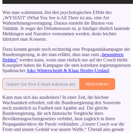
Was man wahrnimmt, löst den psychologischen Effekt des
„WYSIATI“ (What You See is All There is) aus, eine Art
Wahrnehmungsverengung. Daraus entsteht die Illusion von
Validität. Je enger der Debattenraum ist, je häufiger ähnlich lautende
Meldungen und Narrative vernommen werden, desto leichter
fabriziert man Konsens.
Dazu kommt gerade noch rechtzeitig eine Propagandakampagne der
Bundesregierung, in der man erfährt, dass man zum
„besonderen
Helden“
werden kann, wenn man einfach nur auf der Couch bleibt.
Konzipiert haben die Kampagne die stets korrekten regierungstreuen
Spaßmacher
Joko Winterscheidt & Klaas Heufer-Umlauf
.
Abonnieren
Kann man sich das ausdenken? In einer Zeit, die höchste
Wachsamkeit erfordert, ruft die Bundesregierung den Souverän
noch zusätzlich zu Faulheit und Apathie auf. Die gleiche
Bundesregierung, die sich historische Vergleiche ihres
Bevölkerungsschutzgesetzes verbittet, lässt zugleich in ihren
Propagandavideos die Parole verkünden: „Unsere Couch war die
Front und unsere Geduld war unsere Waffe.“ Überall also gerade