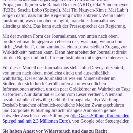
Propagandafiguren wie Rainald Becker (ARD), Olaf Sundermeyer
(RBB), Sascha Lobo (Spiegel), Mai Thi Nguyen-Kim („Mai Lab“)
sorgen dafür, dass für die Regierung nichts anbrennt. Wenn unten
rauskommt, was man oben reingibt, braucht es Journalismus
allerdings nicht. Das kann auch der Pressesprecher der Regierung.
Mit der zweiten Form des Journalismus, von unten nach oben,
produziert man hingegen am ehesten das, was man, wenn schon
nicht „Wahrheit“, dann zumindest einen „unverstellten Zugang zur
Wirklichkeit“ nennen kann. Denn hier arbeitet der Journalist direkt
für den Bürger und nicht für eine Institution mit eigenen Interessen.
Für dieses Modell des Journalismus steht John Dewey: dezentral,
von unten nach oben, möglichst direkt und ausschließlich
wahrhaftig. Der echte Journalist ist wie ein Minenarbeiter im
Stollen, der sich durch Geröllhaufen an unwesentlichen
Informationen arbeitet, um ein paar Goldkörner an Wahrheit zu Tage
zu fördern. Nur dafür hat er Lohn vom Leser verdient. Niemand
bezahlt nämlich freiwillig Geld für Propaganda, also Werbung.
Deshalb brauchen öffentlich-rechtliche Medien Zwangsgebühren
und Corporate Publishing braucht mangels Annoncen gerade
entweder Zuschüsse von Stiftungen (
die Gates-Stiftung förderte den
Spiegel mal mit 2,3 Millionen Euro
), von Google oder Steuergelder.
Sie haben Angst vor Widerspruch und das zu Recht