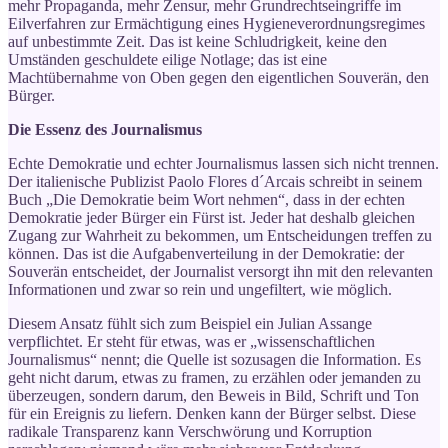
mehr Propaganda, mehr Zensur, mehr Grundrechtseingriffe im
Eilverfahren zur Ermächtigung eines Hygieneverordnungsregimes
auf unbestimmte Zeit. Das ist keine Schludrigkeit, keine den
Umständen geschuldete eilige Notlage; das ist eine
Machtübernahme von Oben gegen den eigentlichen Souverän, den
Bürger.
Die Essenz des Journalismus
Echte Demokratie und echter Journalismus lassen sich nicht trennen.
Der italienische Publizist Paolo Flores d´Arcais schreibt in seinem
Buch „Die Demokratie beim Wort nehmen“, dass in der echten
Demokratie jeder Bürger ein Fürst ist. Jeder hat deshalb gleichen
Zugang zur Wahrheit zu bekommen, um Entscheidungen treffen zu
können. Das ist die Aufgabenverteilung in der Demokratie: der
Souverän entscheidet, der Journalist versorgt ihn mit den relevanten
Informationen und zwar so rein und ungefiltert, wie möglich.
Diesem Ansatz fühlt sich zum Beispiel ein Julian Assange
verpflichtet. Er steht für etwas, was er „wissenschaftlichen
Journalismus“ nennt; die Quelle ist sozusagen die Information. Es
geht nicht darum, etwas zu framen, zu erzählen oder jemanden zu
überzeugen, sondern darum, den Beweis in Bild, Schrift und Ton
für ein Ereignis zu liefern. Denken kann der Bürger selbst. Diese
radikale Transparenz kann Verschwörung und Korruption