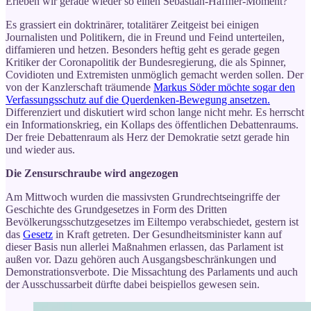
Erleben wir gerade wieder so einen Sebastian-Haffner-Moment?
Es grassiert ein doktrinärer, totalitärer Zeitgeist bei einigen
Journalisten und Politikern, die in Freund und Feind unterteilen,
diffamieren und hetzen. Besonders heftig geht es gerade gegen
Kritiker der Coronapolitik der Bundesregierung, die als Spinner,
Covidioten und Extremisten unmöglich gemacht werden sollen. Der
von der Kanzlerschaft träumende
Markus Söder möchte sogar den
Verfassungsschutz auf die Querdenken-Bewegung ansetzen.
Differenziert und diskutiert wird schon lange nicht mehr. Es herrscht
ein Informationskrieg, ein Kollaps des öffentlichen Debattenraums.
Der freie Debattenraum als Herz der Demokratie setzt gerade hin
und wieder aus.
Die Zensurschraube wird angezogen
Am Mittwoch wurden die massivsten Grundrechtseingriffe der
Geschichte des Grundgesetzes in Form des Dritten
Bevölkerungsschutzgesetzes im Eiltempo verabschiedet, gestern ist
das
Gesetz
in Kraft getreten. Der Gesundheitsminister kann auf
dieser Basis nun allerlei Maßnahmen erlassen, das Parlament ist
außen vor. Dazu gehören auch Ausgangsbeschränkungen und
Demonstrationsverbote. Die Missachtung des Parlaments und auch
der Ausschussarbeit dürfte dabei beispiellos gewesen sein.