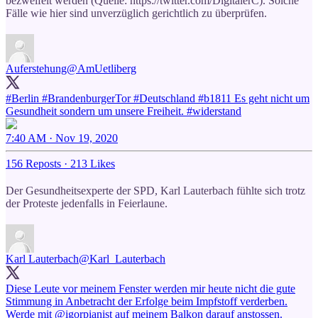
bezweifelt werden (Quelle: https://twitter.com/DigitalerC). Solche
Fälle wie hier sind unverzüglich gerichtlich zu überprüfen.
Auferstehung
@AmUetliberg
#Berlin
#BrandenburgerTor
#Deutschland
#b1811
Es geht nicht um
Gesundheit sondern um unsere Freiheit.
#widerstand
7:40 AM · Nov 19, 2020
156 Reposts
·
213 Likes
Der Gesundheitsexperte der SPD, Karl Lauterbach fühlte sich trotz
der Proteste jedenfalls in Feierlaune.
Karl Lauterbach
@Karl_Lauterbach
Diese Leute vor meinem Fenster werden mir heute nicht die gute
Stimmung in Anbetracht der Erfolge beim Impfstoff verderben.
Werde mit ⁦
@igorpianist
⁩ auf meinem Balkon darauf anstossen.