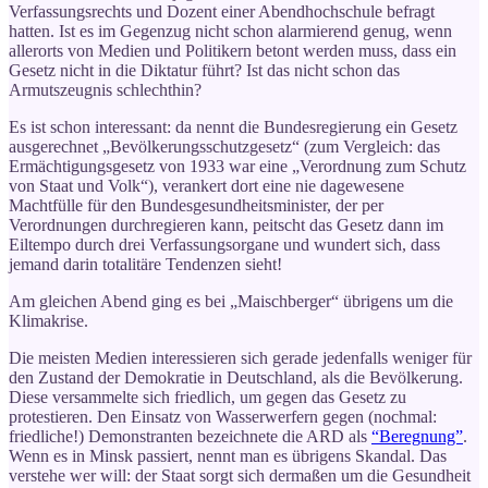
Verfassungsrechts und Dozent einer Abendhochschule befragt
hatten. Ist es im Gegenzug nicht schon alarmierend genug, wenn
allerorts von Medien und Politikern betont werden muss, dass ein
Gesetz nicht in die Diktatur führt? Ist das nicht schon das
Armutszeugnis schlechthin?
Es ist schon interessant: da nennt die Bundesregierung ein Gesetz
ausgerechnet „Bevölkerungsschutzgesetz“ (zum Vergleich: das
Ermächtigungsgesetz von 1933 war eine „Verordnung zum Schutz
von Staat und Volk“), verankert dort eine nie dagewesene
Machtfülle für den Bundesgesundheitsminister, der per
Verordnungen durchregieren kann, peitscht das Gesetz dann im
Eiltempo durch drei Verfassungsorgane und wundert sich, dass
jemand darin totalitäre Tendenzen sieht!
Am gleichen Abend ging es bei „Maischberger“ übrigens um die
Klimakrise.
Die meisten Medien interessieren sich gerade jedenfalls weniger für
den Zustand der Demokratie in Deutschland, als die Bevölkerung.
Diese versammelte sich friedlich, um gegen das Gesetz zu
protestieren. Den Einsatz von Wasserwerfern gegen (nochmal:
friedliche!) Demonstranten bezeichnete die ARD als
“Beregnung”
.
Wenn es in Minsk passiert, nennt man es übrigens Skandal. Das
verstehe wer will: der Staat sorgt sich dermaßen um die Gesundheit