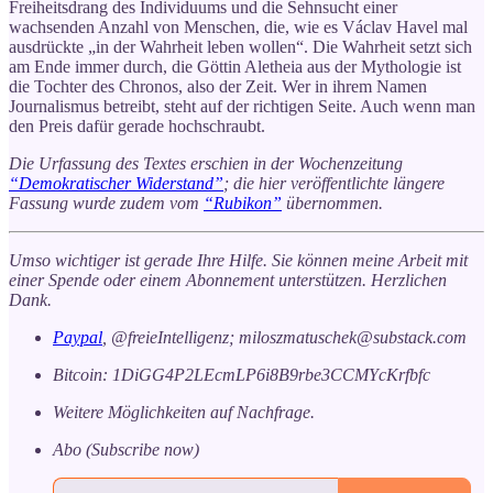
Freiheitsdrang des Individuums und die Sehnsucht einer
wachsenden Anzahl von Menschen, die, wie es Václav Havel mal
ausdrückte „in der Wahrheit leben wollen“. Die Wahrheit setzt sich
am Ende immer durch, die Göttin Aletheia aus der Mythologie ist
die Tochter des Chronos, also der Zeit. Wer in ihrem Namen
Journalismus betreibt, steht auf der richtigen Seite. Auch wenn man
den Preis dafür gerade hochschraubt.
Die Urfassung des Textes erschien in der Wochenzeitung
“Demokratischer Widerstand”
; die hier veröffentlichte längere
Fassung wurde zudem vom
“Rubikon”
übernommen.
Umso wichtiger ist gerade Ihre Hilfe. Sie können meine Arbeit mit
einer Spende oder einem Abonnement unterstützen. Herzlichen
Dank.
Paypal
, @freieIntelligenz; miloszmatuschek@substack.com
Bitcoin: 1DiGG4P2LEcmLP6i8B9rbe3CCMYcKrfbfc
Weitere Möglichkeiten auf Nachfrage.
Abo (Subscribe now)