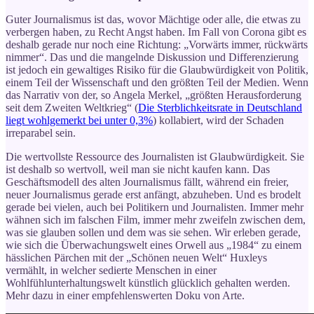
Guter Journalismus ist das, wovor Mächtige oder alle, die etwas zu
verbergen haben, zu Recht Angst haben. Im Fall von Corona gibt es
deshalb gerade nur noch eine Richtung: „Vorwärts immer, rückwärts
nimmer“. Das und die mangelnde Diskussion und Differenzierung
ist jedoch ein gewaltiges Risiko für die Glaubwürdigkeit von Politik,
einem Teil der Wissenschaft und den größten Teil der Medien. Wenn
das Narrativ von der, so Angela Merkel, „größten Herausforderung
seit dem Zweiten Weltkrieg“ (
Die Sterblichkeitsrate in Deutschland
liegt wohlgemerkt bei unter 0,3%
) kollabiert, wird der Schaden
irreparabel sein.
Die wertvollste Ressource des Journalisten ist Glaubwürdigkeit. Sie
ist deshalb so wertvoll, weil man sie nicht kaufen kann. Das
Geschäftsmodell des alten Journalismus fällt, während ein freier,
neuer Journalismus gerade erst anfängt, abzuheben. Und es brodelt
gerade bei vielen, auch bei Politikern und Journalisten. Immer mehr
wähnen sich im falschen Film, immer mehr zweifeln zwischen dem,
was sie glauben sollen und dem was sie sehen. Wir erleben gerade,
wie sich die Überwachungswelt eines Orwell aus „1984“ zu einem
hässlichen Pärchen mit der „Schönen neuen Welt“ Huxleys
vermählt, in welcher sedierte Menschen in einer
Wohlfühlunterhaltungswelt künstlich glücklich gehalten werden.
Mehr dazu in einer empfehlenswerten Doku von Arte.