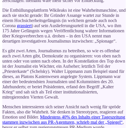
zerschlagen: niemand wäre mehr sicher vor Entdeckung.
Die Enthüllungsplattform Wikileaks ist eine Wahrheitsmaschine, und
auch sie stockt gerade: Ihr Gründer Assange wartet zur Stunde in
einem Hochsicherheitsgefängnis (in welchem gerade auch noch
Corona
grassiert
) auf sein Auslieferungsurteil in die USA, wo ihm
175 Jahre Gefängnis wegen Veröffentlichung wahrer Informationen
über Kriegsverbrechen u.ä. drohen – in den USA nennt man
derartigen investigativen Journalismus inzwischen: „Spionage“.
Es gibt zwei Arten, Journalismus zu betreiben, so wie es offenbar
auch zwei Arten gibt, Demokratie zu organisieren: von oben nach
unten oder von unten nach oben. In der Konstellation des Top down
ist der Journalist ein Wächter, ein Aufseher; letztlich Teil der
„Priesterkaste“ (Schelsky). Walter Lippmann zum Beispiel stand für
dieses, an Platons Kastenwesen angelegte System. Lippmann war
einer der bedeutendsten Journalisten und Kolumnisten des 20.
Jahrhunderts; er beriet Präsidenten, erfand den Begriff „Kalter
Krieg“ und sah sich als Teil einer institutionalisierten,
mitregierenden Vierten Gewalt.
Menschen interessieren sich seiner Ansicht nach wenig für spröde
Fakten, also die Wahrheit. Sie denken in Stereotypen, reagieren auf
Emotion und Bilder.
Mindestens 40% des Inhalts einer Tageszeitung
stammen inzwischen aus PR-Agenturen, schrieb mal der „Spiegel“
,
bevor er selbst zum regierungstreuen PR-Medium wurde.