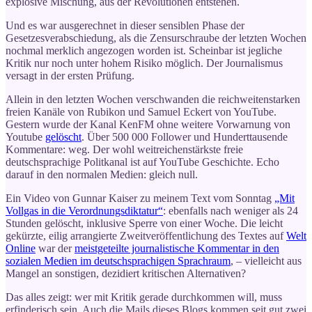
explosive Mischung, aus der Revolutionen entstehen.
Und es war ausgerechnet in dieser sensiblen Phase der
Gesetzesverabschiedung, als die Zensurschraube der letzten Wochen
nochmal merklich angezogen worden ist. Scheinbar ist jegliche
Kritik nur noch unter hohem Risiko möglich. Der Journalismus
versagt in der ersten Prüfung.
Allein in den letzten Wochen verschwanden die reichweitenstarken
freien Kanäle von Rubikon und Samuel Eckert von YouTube.
Gestern wurde der Kanal KenFM ohne weitere Vorwarnung von
Youtube
gelöscht
. Über 500 000 Follower und Hunderttausende
Kommentare: weg. Der wohl weitreichenstärkste freie
deutschsprachige Politkanal ist auf YouTube Geschichte. Echo
darauf in den normalen Medien: gleich null.
Ein Video von Gunnar Kaiser zu meinem Text vom Sonntag
„Mit
Vollgas in die Verordnungsdiktatur“
: ebenfalls nach weniger als 24
Stunden gelöscht, inklusive Sperre von einer Woche. Die leicht
gekürzte, eilig arrangierte Zweitveröffentlichung des Textes auf
Welt
Online
war der
meistgeteilte journalistische Kommentar in den
sozialen Medien im deutschsprachigen Sprachraum
, – vielleicht aus
Mangel an sonstigen, dezidiert kritischen Alternativen?
Das alles zeigt: wer mit Kritik gerade durchkommen will, muss
erfinderisch sein. Auch die Mails dieses Blogs kommen seit gut zwei