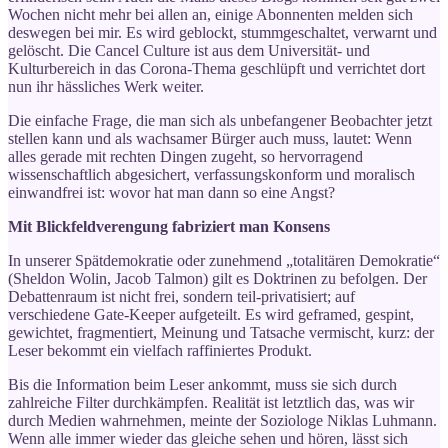
Wochen nicht mehr bei allen an, einige Abonnenten melden sich
deswegen bei mir. Es wird geblockt, stummgeschaltet, verwarnt und
gelöscht. Die Cancel Culture ist aus dem Universität- und
Kulturbereich in das Corona-Thema geschlüpft und verrichtet dort
nun ihr hässliches Werk weiter.
Die einfache Frage, die man sich als unbefangener Beobachter jetzt
stellen kann und als wachsamer Bürger auch muss, lautet: Wenn
alles gerade mit rechten Dingen zugeht, so hervorragend
wissenschaftlich abgesichert, verfassungskonform und moralisch
einwandfrei ist: wovor hat man dann so eine Angst?
Mit Blickfeldverengung fabriziert man Konsens
In unserer Spätdemokratie oder zunehmend „totalitären Demokratie“
(Sheldon Wolin, Jacob Talmon) gilt es Doktrinen zu befolgen. Der
Debattenraum ist nicht frei, sondern teil-privatisiert; auf
verschiedene Gate-Keeper aufgeteilt. Es wird geframed, gespint,
gewichtet, fragmentiert, Meinung und Tatsache vermischt, kurz: der
Leser bekommt ein vielfach raffiniertes Produkt.
Bis die Information beim Leser ankommt, muss sie sich durch
zahlreiche Filter durchkämpfen. Realität ist letztlich das, was wir
durch Medien wahrnehmen, meinte der Soziologe Niklas Luhmann.
Wenn alle immer wieder das gleiche sehen und hören, lässt sich