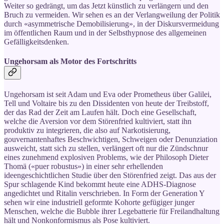
Weiter so gedrängt, um das Jetzt künstlich zu verlängern und den
Bruch zu vermeiden. Wir sehen es an der Verlangweilung der Politik
durch «asymmetrische Demobilisierung», in der Diskursvermeidung
im öffentlichen Raum und in der Selbsthypnose des allgemeinen
Gefälligkeitsdenken.
Ungehorsam als Motor des Fortschritts
Ungehorsam ist seit Adam und Eva oder Prometheus über Galilei,
Tell und Voltaire bis zu den Dissidenten von heute der Treibstoff,
der das Rad der Zeit am Laufen hält. Doch eine Gesellschaft,
welche die Aversion vor dem Störenfried kultiviert, statt ihn
produktiv zu integrieren, die also auf Narkotisierung,
gouvernantenhaftes Beschwichtigen, Schweigen oder Denunziation
ausweicht, statt sich zu stellen, verlängert oft nur die Zündschnur
eines zunehmend explosiven Problems, wie der Philosoph Dieter
Thomä («puer robustus») in einer sehr erhellenden
ideengeschichtlichen Studie über den Störenfried zeigt. Das aus der
Spur schlagende Kind bekommt heute eine ADHS-Diagnose
angedichtet und Ritalin verschrieben. In Form der Generation Y
sehen wir eine industriell geformte Kohorte gefügiger junger
Menschen, welche die Bubble ihrer Legebatterie für Freilandhaltung
hält und Nonkonformismus als Pose kultiviert.