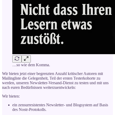
…so wie dem Komma.
Wir bieten jetzt einer begrenzten Anzahl kritischer Autoren mit
Mailingliste die Gelegenheit, Teil der ersten Testerkohorte zu
werden, unseren Newsletter-Versand-Dienst zu testen und mit uns
nach euren Bedürfnissen weiterzuentwickeln:
Wir bieten:
ein zensurresistentes Newsletter- und Blogsystem auf Basis
des Nostr-Protokolls.