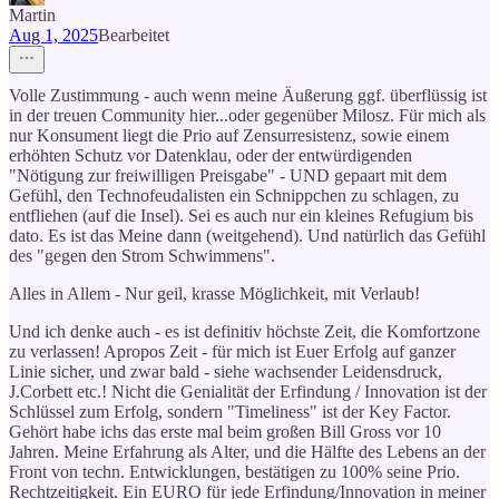
Martin
Aug 1, 2025
Bearbeitet
Volle Zustimmung - auch wenn meine Äußerung ggf. überflüssig ist
in der treuen Community hier...oder gegenüber Milosz. Für mich als
nur Konsument liegt die Prio auf Zensurresistenz, sowie einem
erhöhten Schutz vor Datenklau, oder der entwürdigenden
"Nötigung zur freiwilligen Preisgabe" - UND gepaart mit dem
Gefühl, den Technofeudalisten ein Schnippchen zu schlagen, zu
entfliehen (auf die Insel). Sei es auch nur ein kleines Refugium bis
dato. Es ist das Meine dann (weitgehend). Und natürlich das Gefühl
des "gegen den Strom Schwimmens".
Alles in Allem - Nur geil, krasse Möglichkeit, mit Verlaub!
Und ich denke auch - es ist definitiv höchste Zeit, die Komfortzone
zu verlassen! Apropos Zeit - für mich ist Euer Erfolg auf ganzer
Linie sicher, und zwar bald - siehe wachsender Leidensdruck,
J.Corbett etc.! Nicht die Genialität der Erfindung / Innovation ist der
Schlüssel zum Erfolg, sondern "Timeliness" ist der Key Factor.
Gehört habe ichs das erste mal beim großen Bill Gross vor 10
Jahren. Meine Erfahrung als Alter, und die Hälfte des Lebens an der
Front von techn. Entwicklungen, bestätigen zu 100% seine Prio.
Rechtzeitigkeit. Ein EURO für jede Erfindung/Innovation in meiner