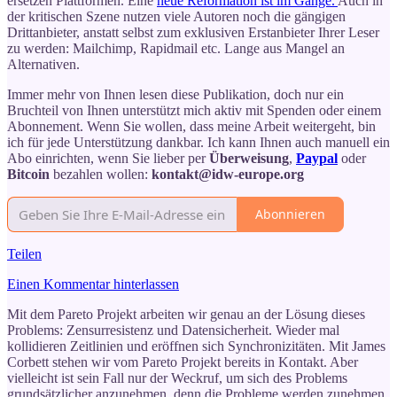
ersetzen Plattformen. Eine
neue Reformation ist im Gange.
Auch in
der kritischen Szene nutzen viele Autoren noch die gängigen
Drittanbieter, anstatt selbst zum exklusiven Erstanbieter Ihrer Leser
zu werden: Mailchimp, Rapidmail etc. Lange aus Mangel an
Alternativen.
Immer mehr von Ihnen lesen diese Publikation, doch nur ein
Bruchteil von Ihnen unterstützt mich aktiv mit Spenden oder einem
Abonnement. Wenn Sie wollen, dass meine Arbeit weitergeht, bin
ich für jede Unterstützung dankbar. Ich kann Ihnen auch manuell ein
Abo einrichten, wenn Sie lieber per
Überweisung
,
Paypal
oder
Bitcoin
bezahlen wollen:
kontakt@idw-europe.org
Abonnieren
Teilen
Einen Kommentar hinterlassen
Mit dem Pareto Projekt arbeiten wir genau an der Lösung dieses
Problems: Zensurresistenz und Datensicherheit. Wieder mal
kollidieren Zeitlinien und eröffnen sich Synchronizitäten. Mit James
Corbett stehen wir vom Pareto Projekt bereits in Kontakt. Aber
vielleicht ist sein Fall nur der Weckruf, um sich des Problems
grundsätzlicher anzunehmen, denn die Probleme werden zunehmen