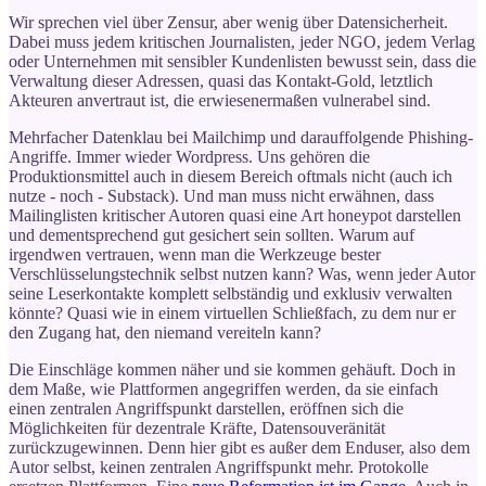
Wir sprechen viel über Zensur, aber wenig über Datensicherheit.
Dabei muss jedem kritischen Journalisten, jeder NGO, jedem Verlag
oder Unternehmen mit sensibler Kundenlisten bewusst sein, dass die
Verwaltung dieser Adressen, quasi das Kontakt-Gold, letztlich
Akteuren anvertraut ist, die erwiesenermaßen vulnerabel sind.
Mehrfacher Datenklau bei Mailchimp und darauffolgende Phishing-
Angriffe. Immer wieder Wordpress. Uns gehören die
Produktionsmittel auch in diesem Bereich oftmals nicht (auch ich
nutze - noch - Substack). Und man muss nicht erwähnen, dass
Mailinglisten kritischer Autoren quasi eine Art honeypot darstellen
und dementsprechend gut gesichert sein sollten. Warum auf
irgendwen vertrauen, wenn man die Werkzeuge bester
Verschlüsselungstechnik selbst nutzen kann? Was, wenn jeder Autor
seine Leserkontakte komplett selbständig und exklusiv verwalten
könnte? Quasi wie in einem virtuellen Schließfach, zu dem nur er
den Zugang hat, den niemand vereiteln kann?
Die Einschläge kommen näher und sie kommen gehäuft. Doch in
dem Maße, wie Plattformen angegriffen werden, da sie einfach
einen zentralen Angriffspunkt darstellen, eröffnen sich die
Möglichkeiten für dezentrale Kräfte, Datensouveränität
zurückzugewinnen. Denn hier gibt es außer dem Enduser, also dem
Autor selbst, keinen zentralen Angriffspunkt mehr. Protokolle