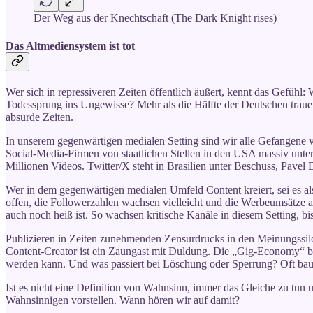
Der Weg aus der Knechtschaft (The Dark Knight rises)
Das Altmediensystem ist tot
Wer sich in repressiveren Zeiten öffentlich äußert, kennt das Gefühl:
Todessprung ins Ungewisse? Mehr als die Hälfte der Deutschen traue
absurde Zeiten.
In unserem gegenwärtigen medialen Setting sind wir alle Gefangene 
Social-Media-Firmen von staatlichen Stellen in den USA massiv unte
Millionen Videos. Twitter/X steht in Brasilien unter Beschuss, Pavel
Wer in dem gegenwärtigen medialen Umfeld Content kreiert, sei es als
offen, die Followerzahlen wachsen vielleicht und die Werbeumsätze 
auch noch heiß ist. So wachsen kritische Kanäle in diesem Setting, b
Publizieren in Zeiten zunehmenden Zensurdrucks in den Meinungssilos 
Content-Creator ist ein Zaungast mit Duldung. Die „Gig-Economy“ biet
werden kann. Und was passiert bei Löschung oder Sperrung? Oft baut 
Ist es nicht eine Definition von Wahnsinn, immer das Gleiche zu tun
Wahnsinnigen vorstellen. Wann hören wir auf damit?