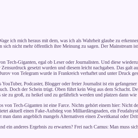
 Wage ich mich heraus mit dem, was ich als Wahrheit glaube zu erkennen
n sich nicht mehr öffentlich ihre Meinung zu sagen. Der Mainstream i
von Tech-Giganten, egal ob Leser oder Journalisten. Und diese wiede
r Zensurdruck gesetzt wurden und diesem leicht nachgaben. Das galt a
 Durov von Telegram wurde in Frankreich verhaftet und unter Druck ges
 YouTuber, Podcaster, Blogger oder freier Journalist ist ein gefangene
auch. Doch der Schein trügt. Oben führt kein Weg aus dem Schacht. De
is sie zu groß, zu heikel und zu gefährlich werden und platzen dann wie
von Tech-Giganten ist eine Farce. Nichts gehört einem hier: Nicht der 
et aktuell einen Fake-Aufstieg von Milliardärsgnaden, ein Feudalsystem
man dann angeblich mangels Alternativen einen Zweitkanal oder Drittk
 und ein anderes Ergebnis zu erwarten? Frei nach Camus: Man muss sic