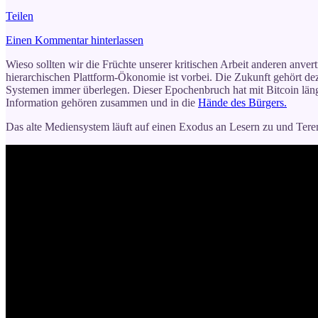
Teilen
Einen Kommentar hinterlassen
Wieso sollten wir die Früchte unserer kritischen Arbeit anderen anver
hierarchischen Plattform-Ökonomie ist vorbei. Die Zukunft gehört de
Systemen immer überlegen. Dieser Epochenbruch hat mit Bitcoin längst 
Information gehören zusammen und in die
Hände des Bürgers.
Das alte Mediensystem läuft auf einen Exodus an Lesern zu und Tere