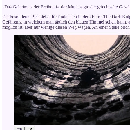
„Das Geheimnis der Freiheit ist der Mut“, sagte der griechische Gesc
Ein besonderes Beispiel dafür findet sich in dem Film „The Dark Kni
Gefängnis, in welchem man täglich den blauen Himmel sehen kann, a
möglich ist, aber nur wenige diesen Weg wagen. An einer Stelle bric