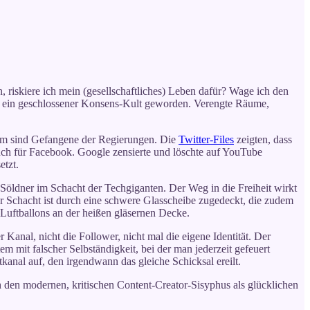
, riskiere ich mein (gesellschaftliches) Leben dafür? Wage ich den
st ein geschlossener Konsens-Kult geworden. Verengte Räume,
rum sind Gefangene der Regierungen. Die
Twitter-Files
zeigten, dass
uch für Facebook. Google zensierte und löschte auf YouTube
etzt.
r Söldner im Schacht der Techgiganten. Der Weg in die Freiheit wirkt
r Schacht ist durch eine schwere Glasscheibe zugedeckt, die zudem
 Luftballons an der heißen gläsernen Decke.
Kanal, nicht die Follower, nicht mal die eigene Identität. Der
 mit falscher Selbständigkeit, bei der man jederzeit gefeuert
anal auf, den irgendwann das gleiche Schicksal ereilt.
h den modernen, kritischen Content-Creator-Sisyphus als glücklichen