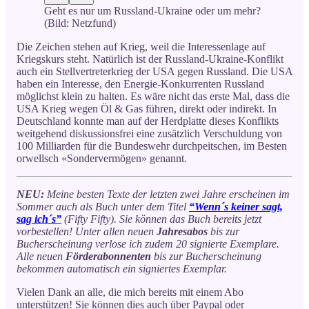
Geht es nur um Russland-Ukraine oder um mehr?
(Bild: Netzfund)
Die Zeichen stehen auf Krieg, weil die Interessenlage auf
Kriegskurs steht. Natürlich ist der Russland-Ukraine-Konflikt
auch ein Stellvertreterkrieg der USA gegen Russland. Die USA
haben ein Interesse, den Energie-Konkurrenten Russland
möglichst klein zu halten. Es wäre nicht das erste Mal, dass die
USA Krieg wegen Öl & Gas führen, direkt oder indirekt. In
Deutschland konnte man auf der Herdplatte dieses Konflikts
weitgehend diskussionsfrei eine zusätzlich Verschuldung von
100 Milliarden für die Bundeswehr durchpeitschen, im Besten
orwellsch «Sondervermögen» genannt.
NEU:
Meine besten Texte der letzten zwei Jahre erscheinen im
Sommer auch als Buch unter dem Titel
“Wenn´s keiner sagt,
sag ich´s”
(Fifty Fifty). Sie können das Buch bereits jetzt
vorbestellen! Unter allen neuen
Jahresabos
bis zur
Bucherscheinung verlose ich zudem 20 signierte Exemplare.
Alle neuen
Förderabonnenten
bis zur Bucherscheinung
bekommen automatisch ein signiertes Exemplar.
Vielen Dank an alle, die mich bereits mit einem Abo
unterstützen! Sie können dies auch über Paypal oder