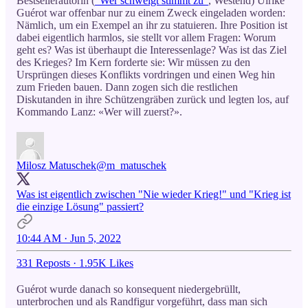
Bestsellerautorin (
“Wer schweigt stimmt zu”
, Westend) Ulrike
Guérot war offenbar nur zu einem Zweck eingeladen worden:
Nämlich, um ein Exempel an ihr zu statuieren. Ihre Position ist
dabei eigentlich harmlos, sie stellt vor allem Fragen: Worum
geht es? Was ist überhaupt die Interessenlage? Was ist das Ziel
des Krieges? Im Kern forderte sie: Wir müssen zu den
Ursprüngen dieses Konflikts vordringen und einen Weg hin
zum Frieden bauen. Dann zogen sich die restlichen
Diskutanden in ihre Schützengräben zurück und legten los, auf
Kommando Lanz: «Wer will zuerst?».
Milosz Matuschek
@m_matuschek
Was ist eigentlich zwischen "Nie wieder Krieg!" und "Krieg ist
die einzige Lösung" passiert?
10:44 AM · Jun 5, 2022
331 Reposts
·
1.95K Likes
Guérot wurde danach so konsequent niedergebrüllt,
unterbrochen und als Randfigur vorgeführt, dass man sich