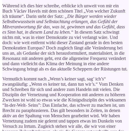
Während ich dies hier schreibe, erblicke ich unweit von mir ein
Buch Vàclav Havels mit dem schönen Titel „Von welcher Zukunft
ich träume“. Darin steht der Satz:
„Die Bürger werden wieder
Selbstbewusstsein und Selbstachtung erlangen, das Gefühl der
Mitverantwortung für das, was ist, gewinnen und das Gefühl, dass
es Sinn hat, in diesem Land zu leben.“
In diesem Satz schwingt
nichts mit, was in einer Demokratie zu viel verlangt wäre. Und
doch: wie weit entfernt wirkt dieser Zustand gerade in den besten
Demokratien Europas? Doch zugleich fängt alle Veränderung bei
uns an, als Gedanke der sich herausformuliert, materialisiert, in die
Resonanz mit anderen geht, erst die allgemeine Frequenz verändert
und dann vielleicht das Klima der Meinung in eine andere
Schwingung bringt als es das aktuelle Scheppern der Rüstungen tut.
Vermutlich kommt nach „Wenn’s keiner sagt, sag’ ich’s“
zwangsläufig: „Wenn es keiner tut, dann tun wir’s.“ Vom Denken
und Schreiben für sich und andere zum Handeln mit vielen. Die
Disziplin der Vernetzung und Kooperation mit anderen zu höheren
Zwecken ist wohl so etwas wie die Königsdisziplin des wirksamen
“In-der-Welt- Seins”: Das Einfache, das schwer zu machen ist, um
Brecht zu paraphrasieren. Das gilt besonders in Zeiten, in denen
aktiv an der Spaltung von Menschen gearbeitet wird. Wir haben
Vernetzung zudem nie gelernt und tappen etwas im Dunkeln von
Versuch zu Irrtum. Zugleich stehen wir alle, die wir von einer