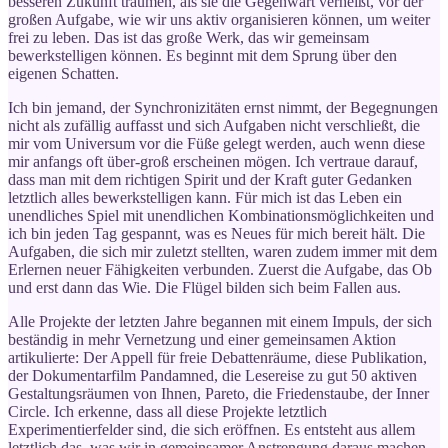
besseren Zukunft träumen, als sie die Gegenwart verheißt, vor der
großen Aufgabe, wie wir uns aktiv organisieren können, um weiter
frei zu leben. Das ist das große Werk, das wir gemeinsam
bewerkstelligen können. Es beginnt mit dem Sprung über den
eigenen Schatten.
Ich bin jemand, der Synchronizitäten ernst nimmt, der Begegnungen
nicht als zufällig auffasst und sich Aufgaben nicht verschließt, die
mir vom Universum vor die Füße gelegt werden, auch wenn diese
mir anfangs oft über-groß erscheinen mögen. Ich vertraue darauf,
dass man mit dem richtigen Spirit und der Kraft guter Gedanken
letztlich alles bewerkstelligen kann. Für mich ist das Leben ein
unendliches Spiel mit unendlichen Kombinationsmöglichkeiten und
ich bin jeden Tag gespannt, was es Neues für mich bereit hält. Die
Aufgaben, die sich mir zuletzt stellten, waren zudem immer mit dem
Erlernen neuer Fähigkeiten verbunden. Zuerst die Aufgabe, das Ob
und erst dann das Wie. Die Flügel bilden sich beim Fallen aus.
Alle Projekte der letzten Jahre begannen mit einem Impuls, der sich
beständig in mehr Vernetzung und einer gemeinsamen Aktion
artikulierte: Der Appell für freie Debattenräume, diese Publikation,
der Dokumentarfilm Pandamned, die Lesereise zu gut 50 aktiven
Gestaltungsräumen von Ihnen, Pareto, die Friedenstaube, der Inner
Circle. Ich erkenne, dass all diese Projekte letztlich
Experimentierfelder sind, die sich eröffnen. Es entsteht aus allem
letztlich das, was wir in gemeinsamer Anstrengung daraus machen.