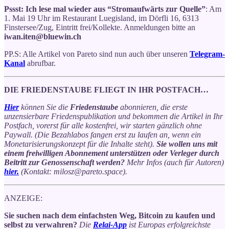
Pssst: Ich lese mal wieder aus “Stromaufwärts zur Quelle”
: Am
1. Mai 19 Uhr im Restaurant Luegisland, im Dörfli 16, 6313
Finstersee/Zug, Eintritt frei/Kollekte. Anmeldungen bitte an
iwan.iten@bluewin.ch
PP.S: Alle Artikel von Pareto sind nun auch über unseren
Telegram-
Kanal
abrufbar.
DIE FRIEDENSTAUBE FLIEGT IN IHR POSTFACH…
Hier
können Sie die
Friedenstaube
abonnieren, die erste
unzensierbare Friedenspublikation und bekommen die Artikel in Ihr
Postfach, vorerst für alle kostenfrei, wir starten gänzlich ohne
Paywall. (Die Bezahlabos fangen erst zu laufen an, wenn ein
Monetarisierungskonzept für die Inhalte steht).
Sie wollen uns mit
einem freiwilligen Abonnement unterstützen oder Verleger durch
Beitritt zur Genossenschaft werden?
Mehr Infos (auch für Autoren)
hier.
(Kontakt: milosz@pareto.space).
ANZEIGE:
Sie suchen nach dem einfachsten Weg, Bitcoin zu kaufen und
selbst zu verwahren?
Die
Relai-App
ist Europas erfolgreichste