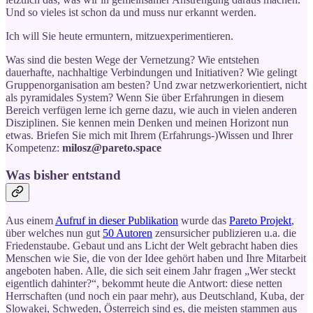
Und so vieles ist schon da und muss nur erkannt werden.
Ich will Sie heute ermuntern, mitzuexperimentieren.
Was sind die besten Wege der Vernetzung? Wie entstehen
dauerhafte, nachhaltige Verbindungen und Initiativen? Wie gelingt
Gruppenorganisation am besten? Und zwar netzwerkorientiert, nicht
als pyramidales System? Wenn Sie über Erfahrungen in diesem
Bereich verfügen lerne ich gerne dazu, wie auch in vielen anderen
Disziplinen. Sie kennen mein Denken und meinen Horizont nun
etwas. Briefen Sie mich mit Ihrem (Erfahrungs-)Wissen und Ihrer
Kompetenz:
milosz@pareto.space
Was bisher entstand
Aus einem
Aufruf in dieser Publikation
wurde das
Pareto Projekt
,
über welches nun gut
50 Autoren
zensursicher publizieren u.a. die
Friedenstaube. Gebaut und ans Licht der Welt gebracht haben dies
Menschen wie Sie, die von der Idee gehört haben und Ihre Mitarbeit
angeboten haben. Alle, die sich seit einem Jahr fragen „Wer steckt
eigentlich dahinter?“, bekommt heute die Antwort: diese netten
Herrschaften (und noch ein paar mehr), aus Deutschland, Kuba, der
Slowakei, Schweden, Österreich sind es, die meisten stammen aus