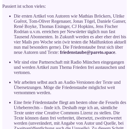
Passiert ist schon vieles:
Die ersten Artikel von Autoren wie Mathias Bröckers, Ulrike
Guérot, Tom-Oliver Regenauer, Jonas Tögel, Daniele Ganser,
René Boyke, Thomas Eisinger, CJ Hopkins, Jens Fischer
Rodrian u.v.m. erreichen per Newsletter täglich nun fast
Tausend Abonnenten. In Zukunft werden es aber eher drei bis
vier Mails pro Woche sein (wir testen die Mailfunktion aktuell
nun mal besonders gerne). Die Friedenstaube freut sich über
neue Autoren und Texte:
friedenstaube@pareto.space
.
Wir sind eine Partnerschaft mit Radio München eingegangen
und werden Artikel zum Thema Frieden frei austauschen und
vertonen.
Wir arbeiten selbst auch an Audio-Versionen der Texte und
Übersetzungen. Möge die Friedenstaube möglichst weit
vernommen werden.
Eine freie Friedenstaube fliegt am besten ohne die Fesseln des
Urheberrechts – finde ich. Deshalb rege ich an, sämtliche
Texte unter eine Creative Commons Lizenz zu stellen. Die
Texte können dann frei verbreitet, übersetzt, zweitverwertet
werden (unverändert, mit Angabe von Autor und Quelle, bei
Zweitveröffentlichung auch die Urquelle). Zu diesem Schritt