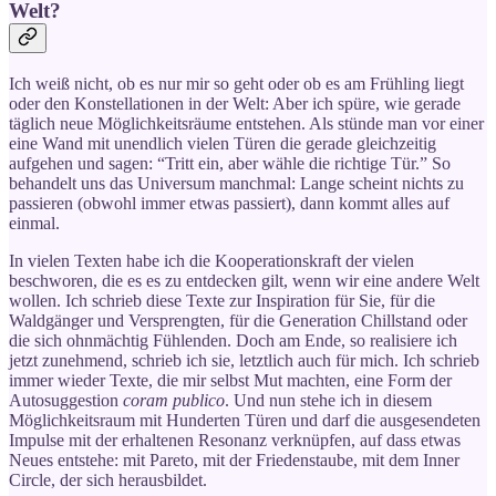
Welt?
Ich weiß nicht, ob es nur mir so geht oder ob es am Frühling liegt
oder den Konstellationen in der Welt: Aber ich spüre, wie gerade
täglich neue Möglichkeitsräume entstehen. Als stünde man vor einer
eine Wand mit unendlich vielen Türen die gerade gleichzeitig
aufgehen und sagen: “Tritt ein, aber wähle die richtige Tür.” So
behandelt uns das Universum manchmal: Lange scheint nichts zu
passieren (obwohl immer etwas passiert), dann kommt alles auf
einmal.
In vielen Texten habe ich die Kooperationskraft der vielen
beschworen, die es es zu entdecken gilt, wenn wir eine andere Welt
wollen. Ich schrieb diese Texte zur Inspiration für Sie, für die
Waldgänger und Versprengten, für die Generation Chillstand oder
die sich ohnmächtig Fühlenden. Doch am Ende, so realisiere ich
jetzt zunehmend, schrieb ich sie, letztlich auch für mich. Ich schrieb
immer wieder Texte, die mir selbst Mut machten, eine Form der
Autosuggestion
coram publico
. Und nun stehe ich in diesem
Möglichkeitsraum mit Hunderten Türen und darf die ausgesendeten
Impulse mit der erhaltenen Resonanz verknüpfen, auf dass etwas
Neues entstehe: mit Pareto, mit der Friedenstaube, mit dem Inner
Circle, der sich herausbildet.