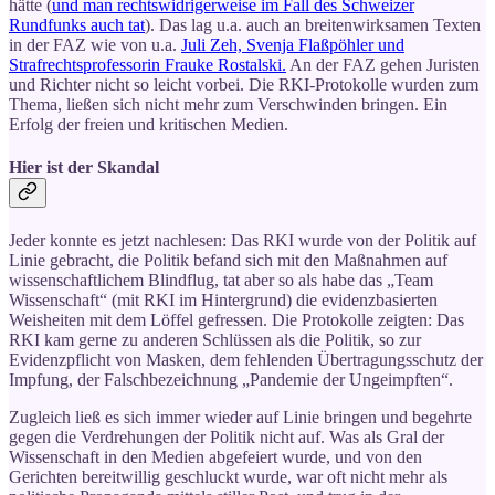
hätte (
und man rechtswidrigerweise im Fall des Schweizer
Rundfunks auch tat
). Das lag u.a. auch an breitenwirksamen Texten
in der FAZ wie von u.a.
Juli Zeh, Svenja Flaßpöhler und
Strafrechtsprofessorin Frauke Rostalski.
An der FAZ gehen Juristen
und Richter nicht so leicht vorbei. Die RKI-Protokolle wurden zum
Thema, ließen sich nicht mehr zum Verschwinden bringen. Ein
Erfolg der freien und kritischen Medien.
Hier ist der Skandal
Jeder konnte es jetzt nachlesen: Das RKI wurde von der Politik auf
Linie gebracht, die Politik befand sich mit den Maßnahmen auf
wissenschaftlichem Blindflug, tat aber so als habe das „Team
Wissenschaft“ (mit RKI im Hintergrund) die evidenzbasierten
Weisheiten mit dem Löffel gefressen. Die Protokolle zeigten: Das
RKI kam gerne zu anderen Schlüssen als die Politik, so zur
Evidenzpflicht von Masken, dem fehlenden Übertragungsschutz der
Impfung, der Falschbezeichnung „Pandemie der Ungeimpften“.
Zugleich ließ es sich immer wieder auf Linie bringen und begehrte
gegen die Verdrehungen der Politik nicht auf. Was als Gral der
Wissenschaft in den Medien abgefeiert wurde, und von den
Gerichten bereitwillig geschluckt wurde, war oft nicht mehr als