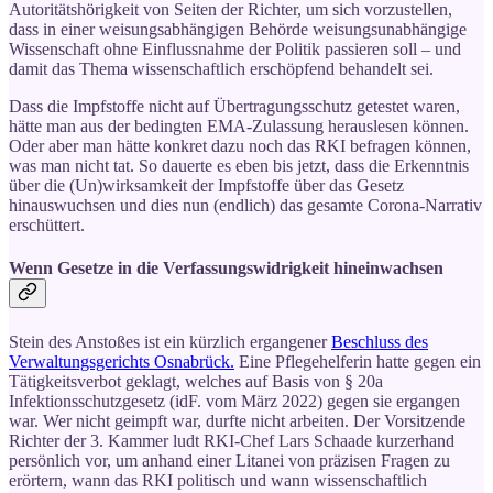
Autoritätshörigkeit von Seiten der Richter, um sich vorzustellen,
dass in einer weisungsabhängigen Behörde weisungsunabhängige
Wissenschaft ohne Einflussnahme der Politik passieren soll – und
damit das Thema wissenschaftlich erschöpfend behandelt sei.
Dass die Impfstoffe nicht auf Übertragungsschutz getestet waren,
hätte man aus der bedingten EMA-Zulassung herauslesen können.
Oder aber man hätte konkret dazu noch das RKI befragen können,
was man nicht tat. So dauerte es eben bis jetzt, dass die Erkenntnis
über die (Un)wirksamkeit der Impfstoffe über das Gesetz
hinauswuchsen und dies nun (endlich) das gesamte Corona-Narrativ
erschüttert.
Wenn Gesetze in die Verfassungswidrigkeit hineinwachsen
Stein des Anstoßes ist ein kürzlich ergangener
Beschluss des
Verwaltungsgerichts Osnabrück.
Eine Pflegehelferin hatte gegen ein
Tätigkeitsverbot geklagt, welches auf Basis von § 20a
Infektionsschutzgesetz (idF. vom März 2022) gegen sie ergangen
war. Wer nicht geimpft war, durfte nicht arbeiten. Der Vorsitzende
Richter der 3. Kammer ludt RKI-Chef Lars Schaade kurzerhand
persönlich vor, um anhand einer Litanei von präzisen Fragen zu
erörtern, wann das RKI politisch und wann wissenschaftlich