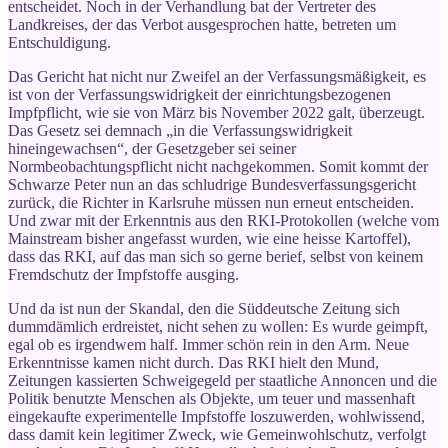
entscheidet. Noch in der Verhandlung bat der Vertreter des
Landkreises, der das Verbot ausgesprochen hatte, betreten um
Entschuldigung.
Das Gericht hat nicht nur Zweifel an der Verfassungsmäßigkeit, es
ist von der Verfassungswidrigkeit der einrichtungsbezogenen
Impfpflicht, wie sie von März bis November 2022 galt, überzeugt.
Das Gesetz sei demnach „in die Verfassungswidrigkeit
hineingewachsen“, der Gesetzgeber sei seiner
Normbeobachtungspflicht nicht nachgekommen. Somit kommt der
Schwarze Peter nun an das schludrige Bundesverfassungsgericht
zurück, die Richter in Karlsruhe müssen nun erneut entscheiden.
Und zwar mit der Erkenntnis aus den RKI-Protokollen (welche vom
Mainstream bisher angefasst wurden, wie eine heisse Kartoffel),
dass das RKI, auf das man sich so gerne berief, selbst von keinem
Fremdschutz der Impfstoffe ausging.
Und da ist nun der Skandal, den die Süddeutsche Zeitung sich
dummdämlich erdreistet, nicht sehen zu wollen: Es wurde geimpft,
egal ob es irgendwem half. Immer schön rein in den Arm. Neue
Erkenntnisse kamen nicht durch. Das RKI hielt den Mund,
Zeitungen kassierten Schweigegeld per staatliche Annoncen und die
Politik benutzte Menschen als Objekte, um teuer und massenhaft
eingekaufte experimentelle Impfstoffe loszuwerden, wohlwissend,
dass damit kein legitimer Zweck, wie Gemeinwohlschutz, verfolgt