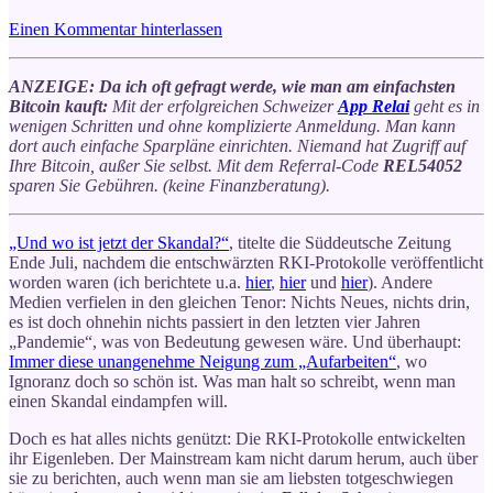
Einen Kommentar hinterlassen
ANZEIGE: Da ich oft gefragt werde, wie man am einfachsten
Bitcoin kauft:
Mit der erfolgreichen Schweizer
App Relai
geht es in
wenigen Schritten und ohne komplizierte Anmeldung. Man kann
dort auch einfache Sparpläne einrichten. Niemand hat Zugriff auf
Ihre Bitcoin, außer Sie selbst. Mit dem Referral-Code
REL54052
sparen Sie Gebühren. (keine Finanzberatung).
„Und wo ist jetzt der Skandal?“
, titelte die Süddeutsche Zeitung
Ende Juli, nachdem die entschwärzten RKI-Protokolle veröffentlicht
worden waren (ich berichtete u.a.
hier
,
hier
und
hier
). Andere
Medien verfielen in den gleichen Tenor: Nichts Neues, nichts drin,
es ist doch ohnehin nichts passiert in den letzten vier Jahren
„Pandemie“, was von Bedeutung gewesen wäre. Und überhaupt:
Immer diese unangenehme Neigung zum „Aufarbeiten“
, wo
Ignoranz doch so schön ist. Was man halt so schreibt, wenn man
einen Skandal eindampfen will.
Doch es hat alles nichts genützt: Die RKI-Protokolle entwickelten
ihr Eigenleben. Der Mainstream kam nicht darum herum, auch über
sie zu berichten, auch wenn man sie am liebsten totgeschwiegen