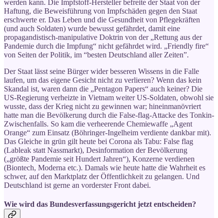
werden kann. Die Impfstoff-Hersteller befreite der Staat von der
Haftung, die Beweisführung von Impfschäden gegen den Staat
erschwerte er. Das Leben und die Gesundheit von Pflegekräften
(und auch Soldaten) wurde bewusst gefährdet, damit eine
propagandistisch-manipulative Doktrin von der „Rettung aus der
Pandemie durch die Impfung“ nicht gefährdet wird. „Friendly fire“
von Seiten der Politik, im “besten Deutschland aller Zeiten”.
Der Staat lässt seine Bürger wider besseren Wissens in die Falle
laufen, um das eigene Gesicht nicht zu verlieren? Wenn das kein
Skandal ist, waren dann die „Pentagon Papers“ auch keiner? Die
US-Regierung verheizte in Vietnam weiter US-Soldaten, obwohl sie
wusste, dass der Krieg nicht zu gewinnen war; hineinmanövriert
hatte man die Bevölkerung durch die False-flag-Attacke des Tonkin-
Zwischenfalls. So kam die verheerende Chemiewaffe „Agent
Orange“ zum Einsatz (Böhringer-Ingelheim verdiente dankbar mit).
Das Gleiche in grün gilt heute bei Corona als Tabu: False flag
(Lableak statt Nassmarkt), Desinformation der Bevölkerung
(„größte Pandemie seit Hundert Jahren“), Konzerne verdienen
(Biontech, Moderna etc.). Damals wie heute hatte die Wahrheit es
schwer, auf den Marktplatz der Öffentlichkeit zu gelangen. Und
Deutschland ist gerne an vorderster Front dabei.
Wie wird das Bundesverfassungsgericht jetzt entscheiden?