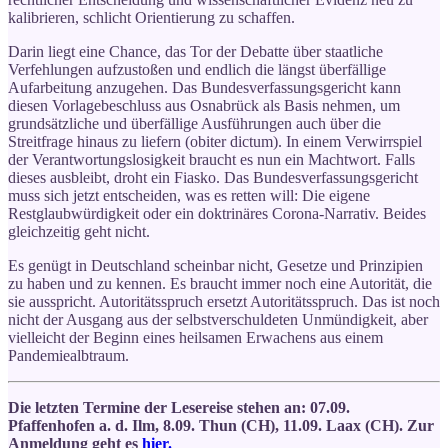
kalibrieren, schlicht Orientierung zu schaffen.
Darin liegt eine Chance, das Tor der Debatte über staatliche
Verfehlungen aufzustoßen und endlich die längst überfällige
Aufarbeitung anzugehen. Das Bundesverfassungsgericht kann
diesen Vorlagebeschluss aus Osnabrück als Basis nehmen, um
grundsätzliche und überfällige Ausführungen auch über die
Streitfrage hinaus zu liefern (obiter dictum). In einem Verwirrspiel
der Verantwortungslosigkeit braucht es nun ein Machtwort. Falls
dieses ausbleibt, droht ein Fiasko. Das Bundesverfassungsgericht
muss sich jetzt entscheiden, was es retten will: Die eigene
Restglaubwürdigkeit oder ein doktrinäres Corona-Narrativ. Beides
gleichzeitig geht nicht.
Es genügt in Deutschland scheinbar nicht, Gesetze und Prinzipien
zu haben und zu kennen. Es braucht immer noch eine Autorität, die
sie ausspricht. Autoritätsspruch ersetzt Autoritätsspruch. Das ist noch
nicht der Ausgang aus der selbstverschuldeten Unmündigkeit, aber
vielleicht der Beginn eines heilsamen Erwachens aus einem
Pandemiealbtraum.
Die letzten Termine der Lesereise stehen an: 07.09.
Pfaffenhofen a. d. Ilm, 8.09. Thun (CH), 11.09. Laax (CH). Zur
Anmeldung geht es
hier.