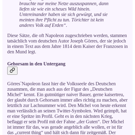
brauchte nur meine Netze auszuspannen, dann
liefen sie wie ein scheues Wild hinein.
Untereinander haben sie sich gewürgt, und sie
meinten ihre Pflicht zu tun. Törichter ist kein
anderes Volk auf Erden“.
Diese Sätze, die oft Napoleon zugeschrieben werden, stammen
tatsächlich vom deutschen Autor Joseph Görres, der sie jedoch
in einem Text aus dem Jahre 1814 dem Kaiser der Franzosen in
den Mund legt.
Gehorsam in den Untergang
Görres`Napoleon fasst hier die Volksseele des Deutschen
zusammen, die man auch aus der Figur des „Deutschen
Michel“ kennt. Ein gutmütiger naiver Bauer, gerne kaisertreu,
der glaubt durch Gehorsam immer alles richtig zu machen, aber
letztlich zur Lachnummer wird. Den Michel von heute erkennt
man verlässlich an seinen Twitter-Symbolen. Wird geimpft, hat
er eine Spritze im Profil. Geht es in den nächsten Krieg,
beflaggt er sein Profil mit der Fahne „der Guten“. Der Michel
ist immer für das, was gerade angeblich alle wollen, er ist für
das „current thing“ und hält sich dann für zeitgemäß. Der