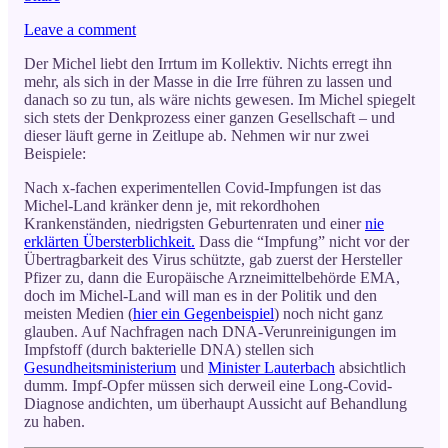
Leave a comment
Der Michel liebt den Irrtum im Kollektiv. Nichts erregt ihn
mehr, als sich in der Masse in die Irre führen zu lassen und
danach so zu tun, als wäre nichts gewesen. Im Michel spiegelt
sich stets der Denkprozess einer ganzen Gesellschaft – und
dieser läuft gerne in Zeitlupe ab. Nehmen wir nur zwei
Beispiele:
Nach x-fachen experimentellen Covid-Impfungen ist das
Michel-Land kränker denn je, mit rekordhohen
Krankenständen, niedrigsten Geburtenraten und einer
nie
erklärten Übersterblichkeit.
Dass die “Impfung” nicht vor der
Übertragbarkeit des Virus schützte, gab zuerst der Hersteller
Pfizer zu, dann die Europäische Arzneimittelbehörde EMA,
doch im Michel-Land will man es in der Politik und den
meisten Medien (
hier ein Gegenbeispiel
) noch nicht ganz
glauben. Auf Nachfragen nach DNA-Verunreinigungen im
Impfstoff (durch bakterielle DNA) stellen sich
Gesundheitsministerium
und
Minister Lauterbach
absichtlich
dumm. Impf-Opfer müssen sich derweil eine Long-Covid-
Diagnose andichten, um überhaupt Aussicht auf Behandlung
zu haben.