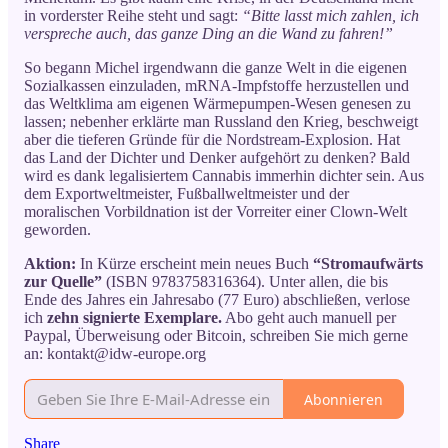
in vorderster Reihe steht und sagt:
“Bitte lasst mich zahlen, ich
verspreche auch, das ganze Ding an die Wand zu fahren!”
So begann Michel irgendwann die ganze Welt in die eigenen
Sozialkassen einzuladen, mRNA-Impfstoffe herzustellen und
das Weltklima am eigenen Wärmepumpen-Wesen genesen zu
lassen; nebenher erklärte man Russland den Krieg, beschweigt
aber die tieferen Gründe für die Nordstream-Explosion. Hat
das Land der Dichter und Denker aufgehört zu denken? Bald
wird es dank legalisiertem Cannabis immerhin dichter sein. Aus
dem Exportweltmeister, Fußballweltmeister und der
moralischen Vorbildnation ist der Vorreiter einer Clown-Welt
geworden.
Aktion:
In Kürze erscheint mein neues Buch
“Stromaufwärts
zur Quelle”
(ISBN 9783758316364). Unter allen, die bis
Ende des Jahres ein Jahresabo (77 Euro) abschließen, verlose
ich
zehn signierte Exemplare.
Abo geht auch manuell per
Paypal, Überweisung oder Bitcoin, schreiben Sie mich gerne
an: kontakt@idw-europe.org
Abonnieren
Share