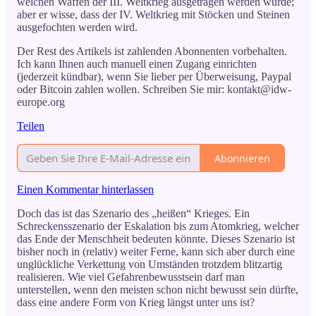
welchen Waffen der III. Weltkrieg ausgetragen werden würde;
aber er wisse, dass der IV. Weltkrieg mit Stöcken und Steinen
ausgefochten werden wird.
Der Rest des Artikels ist zahlenden Abonnenten vorbehalten.
Ich kann Ihnen auch manuell einen Zugang einrichten
(jederzeit kündbar), wenn Sie lieber per Überweisung, Paypal
oder Bitcoin zahlen wollen. Schreiben Sie mir: kontakt@idw-
europe.org
Teilen
Abonnieren
Einen Kommentar hinterlassen
Doch das ist das Szenario des „heißen“ Krieges. Ein
Schreckensszenario der Eskalation bis zum Atomkrieg, welcher
das Ende der Menschheit bedeuten könnte. Dieses Szenario ist
bisher noch in (relativ) weiter Ferne, kann sich aber durch eine
unglückliche Verkettung von Umständen trotzdem blitzartig
realisieren. Wie viel Gefahrenbewusstsein darf man
unterstellen, wenn den meisten schon nicht bewusst sein dürfte,
dass eine andere Form von Krieg längst unter uns ist?