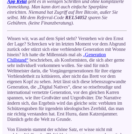
App Relai
geht es in wenigen Schritten und ohne komplizierte
Anmeldung. Man kann dort auch einfache Sparpläne
einrichten. Niemand hat Zugriff auf Ihre Bitcoin, außer Sie
selbst. Mit dem Referral-Code
REL54052
sparen Sie
Gebühren. (keine Finanzberatung).
Wissen wir, was auf dem Spiel steht? Verstehen wir den Ernst
der Lage? Schrecken wir im letzten Moment vor dem Abgrund
zurück oder stürzt sich eine verblendete Generation mit Wonne
hinein? Ich hatte die Millennials mal als
„Generation
Chillstand“
beschrieben, als Konformisten, die sich aber gerne
sehr individuell vorkommen wollen. Sie sind für mich
Weltmeister darin, die Vorgängergenerationen für ihre eigene
Verblendetheit zu kritisieren, aber nicht das Brett vor dem
eigenen Kopf zu sehen. Jetzt lässt sich diese lebenszugewandte
Generation, die „Digital Natives“, diese so reisefreudige und
international vernetzte Generation, vor den gleichen Karren
spannen, wie ihre Großväter und Urgroßväter. Die Narrative
ändern sich, das Ergebnis wird das gleiche sein: verbluten im
Schützengraben für irgendein ideologisches Zerrbild, das man
nie richtig verstanden hat. Erst Hurra, dann Katzenjammer.
Dämlich geht die Welt zu Grunde.
Von Einstein stammt der schöne Satz, er wisse nicht mit